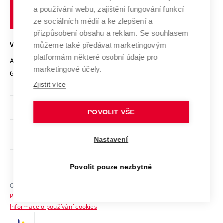
učení
Služby univerzity
Transfer znalostí
a používání webu, zajištění fungování funkcí
technické
Podnikavá univerzita / ContriBUTe
Mezinárodní dohody
ze sociálních médií a ke zlepšení a
Open Science
v
Bezpečná univerzita
přizpůsobení obsahu a reklam. Se souhlasem
Univerzitní sítě
Brně
Projekty
můžeme také předávat marketingovým
VYSOKÉ UČENÍ TECHNICKÉ V BRNĚ
Vyznamenání
platformám některé osobní údaje pro
Projekty ze strukturálních fondů
Antonínská 548/1
www.vut.cz
marketingové účely.
Organizační struktura
602 00 Brno
vut@vutbr.cz
Specifický výzkum
Zjistit více
Úřední deska
Ochrana osobních údajů
POVOLIT VŠE
(externí
Pracovní příležitosti
Nastavení
odkaz)
Podpora a rozvoj zaměstnanců a studujících
Povolit pouze nezbytné
Rovné příležitosti
Copyright © 2026 VUT
Sociální bezpečí
Prohlášení o přístupnosti
HR Award
Informace o používání cookies