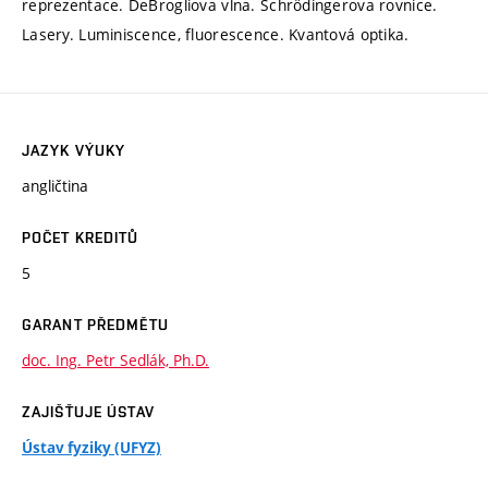
reprezentace. DeBrogliova vlna. Schrödingerova rovnice.
Lasery. Luminiscence, fluorescence. Kvantová optika.
JAZYK VÝUKY
angličtina
POČET KREDITŮ
5
GARANT PŘEDMĚTU
doc. Ing. Petr Sedlák, Ph.D.
ZAJIŠŤUJE ÚSTAV
Ústav fyziky (UFYZ)