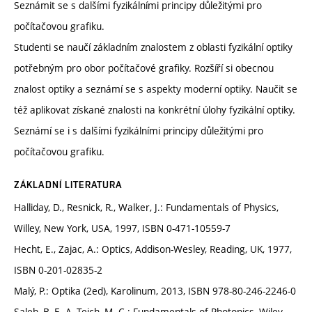
Seznámit se s dalšími fyzikálními principy důležitými pro
počítačovou grafiku.
Studenti se naučí základním znalostem z oblasti fyzikální optiky
potřebným pro obor počítačové grafiky. Rozšíří si obecnou
znalost optiky a seznámí se s aspekty moderní optiky. Naučit se
též aplikovat získané znalosti na konkrétní úlohy fyzikální optiky.
Seznámí se i s dalšími fyzikálními principy důležitými pro
počítačovou grafiku.
ZÁKLADNÍ LITERATURA
Halliday, D., Resnick, R., Walker, J.: Fundamentals of Physics,
Willey, New York, USA, 1997, ISBN 0-471-10559-7
Hecht, E., Zajac, A.: Optics, Addison-Wesley, Reading, UK, 1977,
ISBN 0-201-02835-2
Malý, P.: Optika (2ed), Karolinum, 2013, ISBN 978-80-246-2246-0
Saleh, B. E. A, Teich, M. C.: Fundamentals of Photonics, Wiley