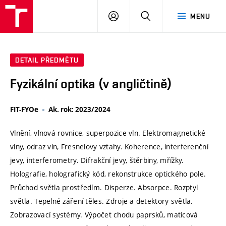
VUT
PŘIHLÁSIT
HLEDAT
MENU
SE
DETAIL PŘEDMĚTU
Fyzikální optika (v angličtině)
FIT-FYOe
Ak. rok: 2023/2024
Vlnění, vlnová rovnice, superpozice vln. Elektromagnetické
vlny, odraz vln, Fresnelovy vztahy. Koherence, interferenční
jevy, interferometry. Difrakční jevy, štěrbiny, mřížky.
Holografie, holografický kód, rekonstrukce optického pole.
Průchod světla prostředím. Disperze. Absorpce. Rozptyl
světla. Tepelné záření těles. Zdroje a detektory světla.
Zobrazovací systémy. Výpočet chodu paprsků, maticová