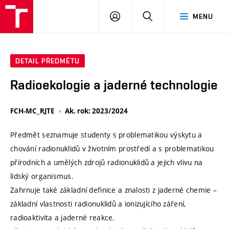
VUT
PŘIHLÁSIT
HLEDAT
MENU
SE
DETAIL PŘEDMĚTU
Radioekologie a jaderné technologie
FCH-MC_RJTE
Ak. rok: 2023/2024
Předmět seznamuje studenty s problematikou výskytu a
chování radionuklidů v životním prostředí a s problematikou
přírodních a umělých zdrojů radionuklidů a jejich vlivu na
lidský organismus.
Zahrnuje také základní definice a znalosti z jaderné chemie –
základní vlastnosti radionuklidů a ionizujícího záření,
radioaktivita a jaderné reakce.