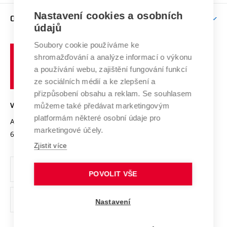
Závěrečné práce
Studium bez bariér
Zpracování osobních údajů uchazečů o studium
Firemní spolupráce
Mezinárodní vědecká rada
Nastavení cookies a osobních
O UNIVERZITĚ
Doktorské studium
Podpora podnikání
E-přihláška
údajů
Zahraniční spolupráce
Systém zajišťování kvality výzkumu
Profil univerzity
Spolupráce se školami
Soubory cookie používáme ke
Vysoké
Výzkumné infrastruktury
shromažďování a analýze informací o výkonu
Udržitelná univerzita
učení
Služby univerzity
Transfer znalostí
a používání webu, zajištění fungování funkcí
technické
Podnikavá univerzita / ContriBUTe
Mezinárodní dohody
ze sociálních médií a ke zlepšení a
Open Science
v
Bezpečná univerzita
přizpůsobení obsahu a reklam. Se souhlasem
Univerzitní sítě
Brně
Projekty
můžeme také předávat marketingovým
VYSOKÉ UČENÍ TECHNICKÉ V BRNĚ
Vyznamenání
platformám některé osobní údaje pro
Projekty ze strukturálních fondů
Antonínská 548/1
www.vut.cz
marketingové účely.
Organizační struktura
602 00 Brno
vut@vutbr.cz
Specifický výzkum
Zjistit více
Úřední deska
Ochrana osobních údajů
POVOLIT VŠE
(externí
Pracovní příležitosti
Nastavení
odkaz)
Podpora a rozvoj zaměstnanců a studujících