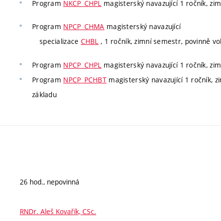
Program
NKCP_CHPL
magisterský navazující 1 ročník, zimn
Program
NPCP_CHMA
magisterský navazující
specializace
CHBL
, 1 ročník, zimní semestr, povinně voli
Program
NPCP_CHPL
magisterský navazující 1 ročník, zimn
Program
NPCP_PCHBT
magisterský navazující 1 ročník, zim
základu
26 hod., nepovinná
RNDr. Aleš Kovařík, CSc.