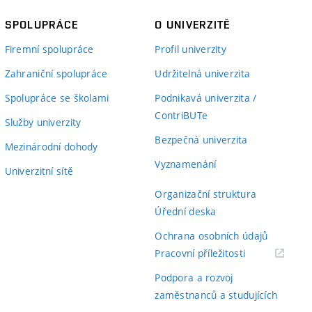
SPOLUPRÁCE
O UNIVERZITĚ
Firemní spolupráce
Profil univerzity
Zahraniční spolupráce
Udržitelná univerzita
Spolupráce se školami
Podnikavá univerzita /
ContriBUTe
Služby univerzity
Bezpečná univerzita
Mezinárodní dohody
Vyznamenání
Univerzitní sítě
Organizační struktura
Úřední deska
Ochrana osobních údajů
(externí
Pracovní příležitosti
odkaz)
Podpora a rozvoj
zaměstnanců a studujících