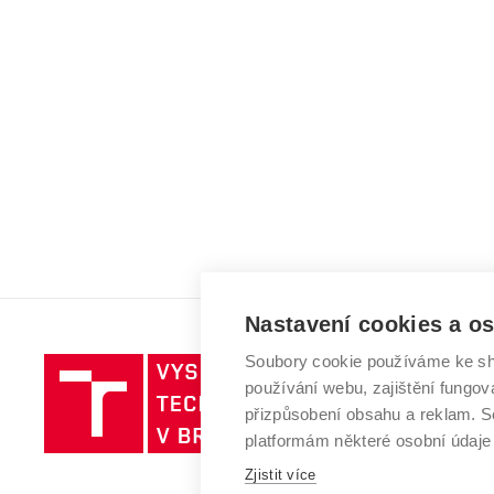
Nastavení cookies a o
Soubory cookie používáme ke sh
Vysoké
používání webu, zajištění fungová
učení
přizpůsobení obsahu a reklam.
technické
platformám některé osobní údaje
v
Zjistit více
Brně