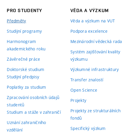
PRO STUDENTY
VĚDA A VÝZKUM
Předměty
Věda a výzkum na VUT
Studijní programy
Podpora excelence
Harmonogram
Mezinárodní vědecká rada
akademického roku
Systém zajišťování kvality
Závěrečné práce
výzkumu
Doktorské studium
Výzkumné infrastruktury
Studijní předpisy
Transfer znalostí
Poplatky za studium
Open Science
Zpracování osobních údajů
Projekty
studentů
Projekty ze strukturálních
Studium a stáže v zahraničí
fondů
Uznání zahraničního
Specifický výzkum
vzdělání