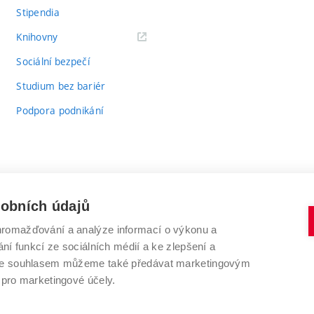
Stipendia
(externí
Knihovny
odkaz)
Sociální bezpečí
Studium bez bariér
Podpora podnikání
sobních údajů
romažďování a analýze informací o výkonu a
VYSOKÉ UČENÍ TECHNICKÉ V BRNĚ
ní funkcí ze sociálních médií a ke zlepšení a
Antonínská 548/1
www.vut.cz
 Se souhlasem můžeme také předávat marketingovým
602 00 Brno
vut@vutbr.cz
 pro marketingové účely.