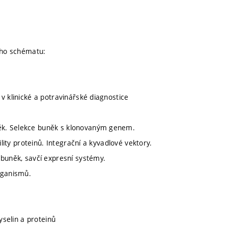
cího schématu:
v klinické a potravinářské diagnostice
ěk. Selekce buněk s klonovaným genem.
ility proteinů. Integrační a kyvadlové vektory.
 buněk, savčí expresní systémy.
rganismů.
yselin a proteinů