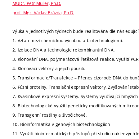
MUDr. Petr Müller, Ph.D.
prof. Mgr. Václav Brázda, Ph.D.
Výuka v jednotlivých týdnech bude realizována dle následují
1. Vztah mezi chemickou výrobou a biotechnologiemi.
2. Izolace DNA a technologie rekombinantní DNA.
3. Klonování DNA, polymerázová řetězová reakce, využití PCR 
4. Klonovací vektory a jejich použití.
5. Transformacfe/Transfekce – Přenos cizorodé DNA do bun
6. Fúzní proteiny. Translační expresní vektory. Zvyšování stab
7. Kvasinkové expresní systémy. Systémy využívající hmyzích
8. Biotechnologické využití geneticky modifikovaných mikroo
9. Transgenní rostliny a živočichové.
10. Bioinformatika v genových biotechnologiích
11. Využití bioinformatických přístupů při studiu nukleových k