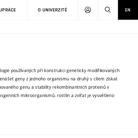
PŘIHLÁSIT
HLEDAT
UPRÁCE
O UNIVERZITĚ
EN
SE
logie používaných při konstrukci geneticky modifikovaných
řenášet geny z jednoho organismu na druhý s cílem získat
onovaného genu a stability rekombinantních proteinů v
sgenních mikroorganismů, rostlin a zvířat je vysvětleno