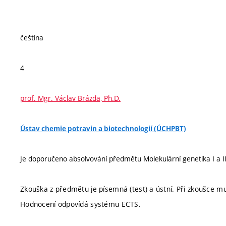
čeština
4
prof. Mgr. Václav Brázda, Ph.D.
Ústav chemie potravin a biotechnologií (ÚCHPBT)
Je doporučeno absolvování předmětu Molekulární genetika I a II
Zkouška z předmětu je písemná (test) a ústní. Při zkoušce
Hodnocení odpovídá systému ECTS.