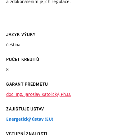
a zdokonalením jejich regulace.
JAZYK VÝUKY
čeština
POČET KREDITŮ
8
GARANT PŘEDMĚTU
doc. Ing. Jaroslav Katolický, Ph.D.
ZAJIŠŤUJE ÚSTAV
Energetický ústav (EÚ)
VSTUPNÍ ZNALOSTI