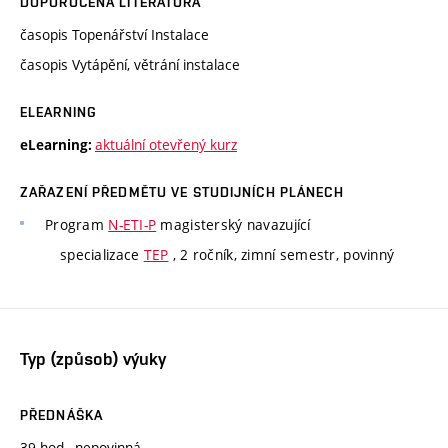
DOPORUČENÁ LITERATURA
časopis Topenářství Instalace
časopis Vytápění, větrání instalace
ELEARNING
aktuální otevřený kurz
eLearning:
ZAŘAZENÍ PŘEDMĚTU VE STUDIJNÍCH PLÁNECH
Program
N-ETI-P
magisterský navazující
specializace
TEP
, 2 ročník, zimní semestr, povinný
Typ (způsob) výuky
PŘEDNÁŠKA
39 hod., nepovinná