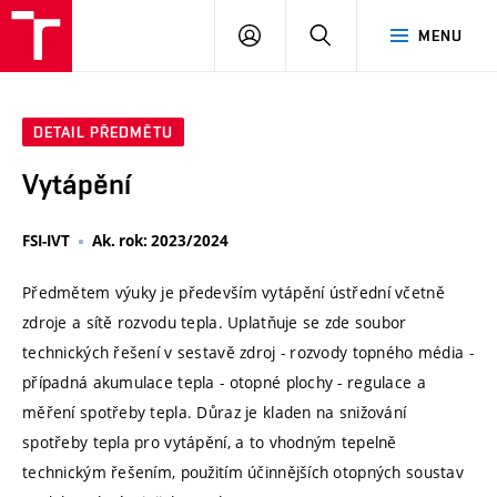
VUT
PŘIHLÁSIT
HLEDAT
MENU
SE
DETAIL PŘEDMĚTU
Vytápění
FSI-IVT
Ak. rok: 2023/2024
Předmětem výuky je především vytápění ústřední včetně
zdroje a sítě rozvodu tepla. Uplatňuje se zde soubor
technických řešení v sestavě zdroj - rozvody topného média -
případná akumulace tepla - otopné plochy - regulace a
měření spotřeby tepla. Důraz je kladen na snižování
spotřeby tepla pro vytápění, a to vhodným tepelně
technickým řešením, použitím účinnějších otopných soustav