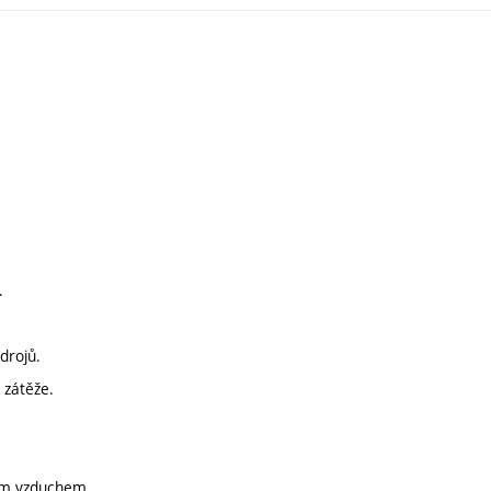
.
drojů.
 zátěže.
vým vzduchem.