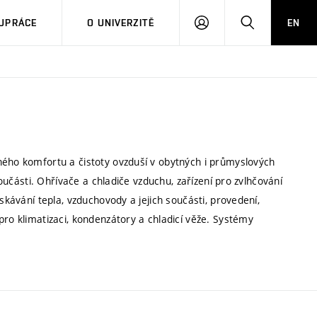
PŘIHLÁSIT
HLEDAT
UPRÁCE
O UNIVERZITĚ
EN
SE
ného komfortu a čistoty ovzduší v obytných i průmyslových
součásti. Ohřívače a chladiče vzduchu, zařízení pro zvlhčování
skávání tepla, vzduchovody a jejich součásti, provedení,
pro klimatizaci, kondenzátory a chladicí věže. Systémy