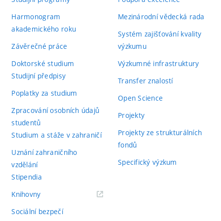
Harmonogram
Mezinárodní vědecká rada
akademického roku
Systém zajišťování kvality
Závěrečné práce
výzkumu
Doktorské studium
Výzkumné infrastruktury
Studijní předpisy
Transfer znalostí
Poplatky za studium
Open Science
Zpracování osobních údajů
Projekty
studentů
Projekty ze strukturálních
Studium a stáže v zahraničí
fondů
Uznání zahraničního
Specifický výzkum
vzdělání
Stipendia
(externí
Knihovny
odkaz)
Sociální bezpečí