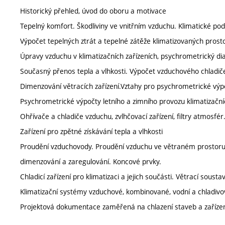
Historický přehled, úvod do oboru a motivace
Tepelný komfort. Škodliviny ve vnitřním vzduchu. Klimatické po
Výpočet tepelných ztrát a tepelné zátěže klimatizovaných prost
Úpravy vzduchu v klimatizačních zařízeních, psychrometrický d
Současný přenos tepla a vlhkosti. Výpočet vzduchového chladič
Dimenzování větracích zařízení.Vztahy pro psychrometrické výpo
Psychrometrické výpočty letního a zimního provozu klimatizačníc
Ohřívače a chladiče vzduchu, zvlhčovací zařízení, filtry atmosfér.
Zařízení pro zpětné získávání tepla a vlhkosti
Proudění vzduchovody. Proudění vzduchu ve větraném prostoru. P
dimenzování a zaregulování. Koncové prvky.
Chladicí zařízení pro klimatizaci a jejich součásti. Větrací soustav
Klimatizační systémy vzduchové, kombinované, vodní a chladivo
Projektová dokumentace zaměřená na chlazení staveb a zařízen