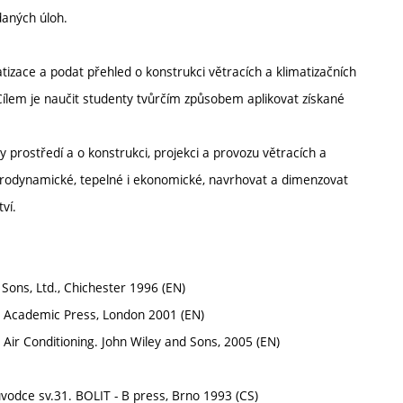
daných úloh.
atizace a podat přehled o konstrukci větracích a klimatizačních
 Cílem je naučit studenty tvůrčím způsobem aplikovat získané
 prostředí a o konstrukci, projekci a provozu větracích a
y aerodynamické, tepelné i ekonomické, navrhovat a dimenzovat
ví.
 Sons, Ltd., Chichester 1996 (EN)
ok. Academic Press, London 2001 (EN)
and Air Conditioning. John Wiley and Sons, 2005 (EN)
růvodce sv.31. BOLIT - B press, Brno 1993 (CS)