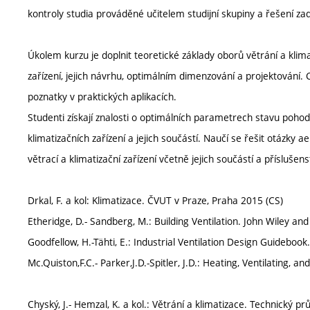
kontroly studia prováděné učitelem studijní skupiny a řešení za
Úkolem kurzu je doplnit teoretické základy oborů větrání a klim
zařízení, jejich návrhu, optimálním dimenzování a projektování.
poznatky v praktických aplikacích.
Studenti získají znalosti o optimálních parametrech stavu pohody
klimatizačních zařízení a jejich součástí. Naučí se řešit otázk
větrací a klimatizační zařízení včetně jejich součástí a příslušenst
Drkal, F. a kol: Klimatizace. ČVUT v Praze, Praha 2015 (CS)
Etheridge, D.- Sandberg, M.: Building Ventilation. John Wiley and
Goodfellow, H.-Tähti, E.: Industrial Ventilation Design Guidebo
Mc.Quiston,F.C.- Parker,J.D.-Spitler, J.D.: Heating, Ventilating, 
Chyský, J.- Hemzal, K. a kol.: Větrání a klimatizace. Technický p