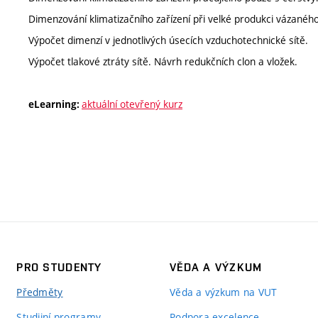
Dimenzování klimatizačního zařízení při velké produkci vázaného
Výpočet dimenzí v jednotlivých úsecích vzduchotechnické sítě.
Výpočet tlakové ztráty sítě. Návrh redukčních clon a vložek.
aktuální otevřený kurz
eLearning:
PRO STUDENTY
VĚDA A VÝZKUM
Předměty
Věda a výzkum na VUT
Studijní programy
Podpora excelence