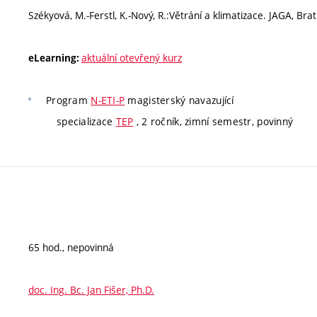
Székyová, M.-Ferstl, K.-Nový, R.:Větrání a klimatizace. JAGA, Bra
aktuální otevřený kurz
eLearning:
Program
N-ETI-P
magisterský navazující
specializace
TEP
, 2 ročník, zimní semestr, povinný
65 hod., nepovinná
doc. Ing. Bc. Jan Fišer, Ph.D.