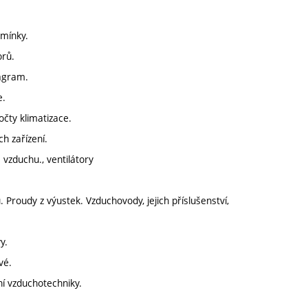
dmínky.
orů.
iagram.
e.
čty klimatizace.
h zařízení.
 vzduchu., ventilátory
roudy z výustek. Vzduchovody, jejich příslušenství,
y.
vé.
í vzduchotechniky.