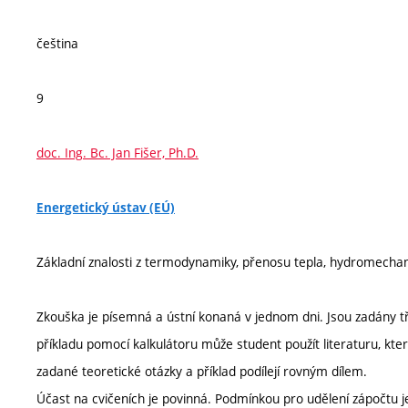
čeština
9
doc. Ing. Bc. Jan Fišer, Ph.D.
Energetický ústav (EÚ)
Základní znalosti z termodynamiky, přenosu tepla, hydromechani
Zkouška je písemná a ústní konaná v jednom dni. Jsou zadány tři
příkladu pomocí kalkulátoru může student použít literaturu, kt
zadané teoretické otázky a příklad podílejí rovným dílem.
Účast na cvičeních je povinná. Podmínkou pro udělení zápočtu 