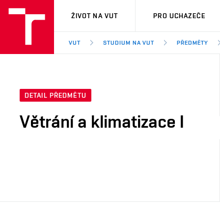
VUT
ŽIVOT NA VUT
PRO UCHAZEČE
VUT
STUDIUM NA VUT
PŘEDMĚTY
DETAIL PŘEDMĚTU
Větrání a klimatizace I