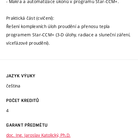
- Makra a automatizace úkonů v programu Star-CCM+.
Praktická část (cvičení):
Řešení komplexních úloh proudění a přenosu tepla
programem Star-CCM+ (3-D úlohy, radiace a sluneční záření,
vícefázové proudění).
JAZYK VÝUKY
čeština
POČET KREDITŮ
4
GARANT PŘEDMĚTU
doc. Ing. Jaroslav Katolický, Ph.D.