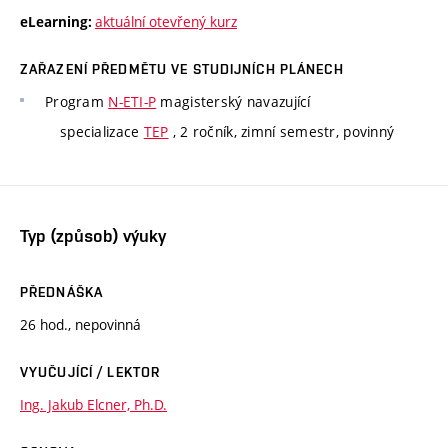
aktuální otevřený kurz
eLearning:
ZAŘAZENÍ PŘEDMĚTU VE STUDIJNÍCH PLÁNECH
Program
N-ETI-P
magisterský navazující
specializace
TEP
, 2 ročník, zimní semestr, povinný
Typ (způsob) výuky
PŘEDNÁŠKA
26 hod., nepovinná
VYUČUJÍCÍ / LEKTOR
Ing. Jakub Elcner, Ph.D.