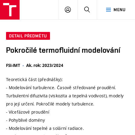
VUT
PŘIHLÁSIT
HLEDAT
MENU
SE
DETAIL PŘEDMĚTU
Pokročilé termofluidní modelování
FSI-IMT
Ak. rok: 2023/2024
Teoretická část (přednášky):
- Modelování turbulence. Časově středované proudění.
Turbulentní difuzivita (viskozita a tepelná vodivost), modely
pro její určení. Pokročilé modely turbulence.
- Vícefázové proudění
- Pohyblivé domény
- Modelování tepelné a solární radiace.