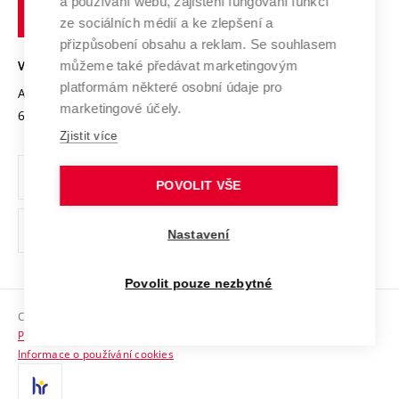
a používání webu, zajištění fungování funkcí
technické
Podnikavá univerzita / ContriBUTe
Mezinárodní dohody
ze sociálních médií a ke zlepšení a
Open Science
v
Bezpečná univerzita
přizpůsobení obsahu a reklam. Se souhlasem
Univerzitní sítě
Brně
Projekty
můžeme také předávat marketingovým
VYSOKÉ UČENÍ TECHNICKÉ V BRNĚ
Vyznamenání
platformám některé osobní údaje pro
Projekty ze strukturálních fondů
Antonínská 548/1
www.vut.cz
marketingové účely.
Organizační struktura
602 00 Brno
vut@vutbr.cz
Specifický výzkum
Zjistit více
Úřední deska
Ochrana osobních údajů
POVOLIT VŠE
(externí
Pracovní příležitosti
Nastavení
odkaz)
Podpora a rozvoj zaměstnanců a studujících
Povolit pouze nezbytné
Rovné příležitosti
Copyright © 2026 VUT
Sociální bezpečí
Prohlášení o přístupnosti
HR Award
Informace o používání cookies
Kontakty