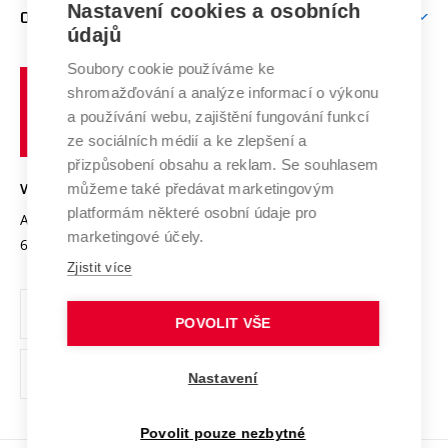
Mezinárodní vědecká rada
Nastavení cookies a osobních
O UNIVERZITĚ
Doktorské studium
Podpora podnikání
E-přihláška
údajů
Zahraniční spolupráce
Systém zajišťování kvality výzkumu
Profil univerzity
Spolupráce se školami
Soubory cookie používáme ke
Vysoké
Výzkumné infrastruktury
shromažďování a analýze informací o výkonu
Udržitelná univerzita
učení
Služby univerzity
Transfer znalostí
a používání webu, zajištění fungování funkcí
technické
Podnikavá univerzita / ContriBUTe
Mezinárodní dohody
ze sociálních médií a ke zlepšení a
Open Science
v
Bezpečná univerzita
přizpůsobení obsahu a reklam. Se souhlasem
Univerzitní sítě
Brně
Projekty
můžeme také předávat marketingovým
VYSOKÉ UČENÍ TECHNICKÉ V BRNĚ
Vyznamenání
platformám některé osobní údaje pro
Projekty ze strukturálních fondů
Antonínská 548/1
www.vut.cz
marketingové účely.
Organizační struktura
602 00 Brno
vut@vutbr.cz
Specifický výzkum
Zjistit více
Úřední deska
Ochrana osobních údajů
POVOLIT VŠE
(externí
Pracovní příležitosti
Nastavení
odkaz)
Podpora a rozvoj zaměstnanců a studujících
Povolit pouze nezbytné
Rovné příležitosti