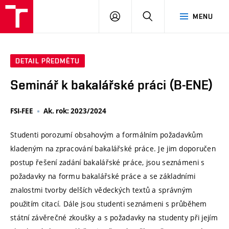
VUT
PŘIHLÁSIT
HLEDAT
MENU
SE
DETAIL PŘEDMĚTU
Seminář k bakalářské práci (B-ENE)
FSI-FEE
Ak. rok: 2023/2024
Studenti porozumí obsahovým a formálním požadavkům
kladeným na zpracování bakalářské práce. Je jim doporučen
postup řešení zadání bakalářské práce, jsou seznámeni s
požadavky na formu bakalářské práce a se základními
znalostmi tvorby delších vědeckých textů a správným
použitím citací. Dále jsou studenti seznámeni s průběhem
státní závěrečné zkoušky a s požadavky na studenty při jejím