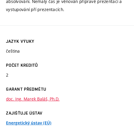
absolvování. Nemalý čas je věnován přípravě prezentací a
vystupování pří prezentacích.
JAZYK VÝUKY
čeština
POČET KREDITŮ
2
GARANT PŘEDMĚTU
doc. Ing. Marek Baláš, Ph.D.
ZAJIŠŤUJE ÚSTAV
Energetický ústav (EÚ)