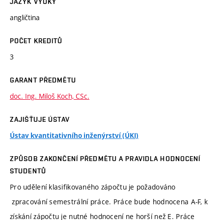
JAZYK VÝUKY
angličtina
POČET KREDITŮ
3
GARANT PŘEDMĚTU
doc. Ing. Miloš Koch, CSc.
ZAJIŠŤUJE ÚSTAV
Ústav kvantitativního inženýrství (ÚKI)
ZPŮSOB ZAKONČENÍ PŘEDMĚTU A PRAVIDLA HODNOCENÍ
STUDENTŮ
Pro udělení klasifikovaného zápočtu je požadováno
zpracování semestrální práce. Práce bude hodnocena A-F, k
získání zápočtu je nutné hodnocení ne horší než E. Práce