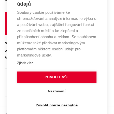
E-přihláška
údajů
Zahraniční spolupráce
Systém zajišťování kvality výzkumu
Profil univerzity
Spolupráce se školami
Soubory cookie používáme ke
Vysoké
Výzkumné infrastruktury
shromažďování a analýze informací o výkonu
Udržitelná univerzita
učení
Služby univerzity
Transfer znalostí
a používání webu, zajištění fungování funkcí
technické
Podnikavá univerzita / ContriBUTe
Mezinárodní dohody
ze sociálních médií a ke zlepšení a
Open Science
v
Bezpečná univerzita
přizpůsobení obsahu a reklam. Se souhlasem
Univerzitní sítě
Brně
Projekty
můžeme také předávat marketingovým
VYSOKÉ UČENÍ TECHNICKÉ V BRNĚ
Vyznamenání
platformám některé osobní údaje pro
Projekty ze strukturálních fondů
Antonínská 548/1
www.vut.cz
marketingové účely.
Organizační struktura
602 00 Brno
vut@vutbr.cz
Specifický výzkum
Zjistit více
Úřední deska
Ochrana osobních údajů
POVOLIT VŠE
(externí
Pracovní příležitosti
Nastavení
odkaz)
Podpora a rozvoj zaměstnanců a studujících
Povolit pouze nezbytné
Rovné příležitosti