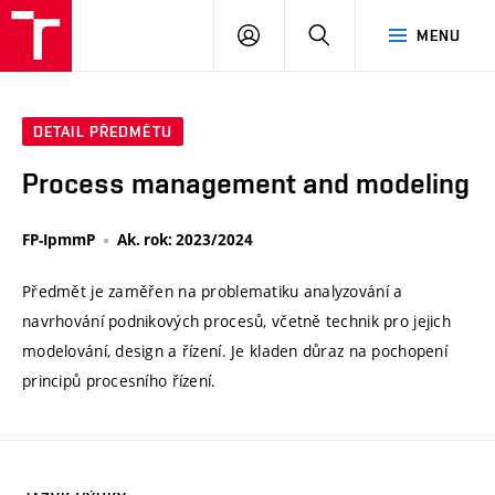
VUT
PŘIHLÁSIT
HLEDAT
MENU
SE
DETAIL PŘEDMĚTU
Process management and modeling
FP-IpmmP
Ak. rok: 2023/2024
Předmět je zaměřen na problematiku analyzování a
navrhování podnikových procesů, včetně technik pro jejich
modelování, design a řízení. Je kladen důraz na pochopení
principů procesního řízení.