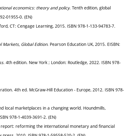
ational economics: theory and policy
. Tenth edition, global
292-01955-0. (EN)
ford, CT: Cengage Learning, 2015. ISBN 978-1-133-94783-7.
 Markets, Global Edition
. Pearson Education UK, 2015. EISBN:
ss
. 4th edition. New York ; London: Routledge, 2022. ISBN 978-
tion. 4th ed. McGraw-Hill Education - Europe, 2012. ISBN 978-
d local marketplaces in a changing world. Houndmills,
ISBN 978-1-4039-3691-2. (EN)
report: reforming the international monetary and financial
ew press, 2010. ISBN 978-1-59558-520-2. (EN)