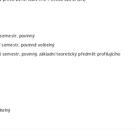
 semestr, povinný
í semestr, povinně volitelný
í semestr, povinný, základní teoretický předmět profilujícího
itelný