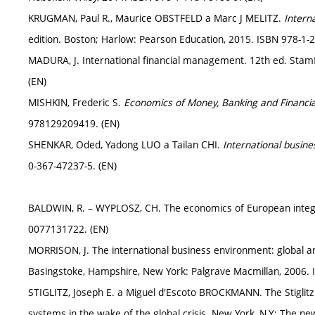
KRUGMAN, Paul R., Maurice OBSTFELD a Marc J MELITZ.
Intern
edition. Boston; Harlow: Pearson Education, 2015. ISBN 978-1-
MADURA, J. International financial management. 12th ed. Stam
(EN)
MISHKIN, Frederic S.
Economics of Money, Banking and Financial
978129209419. (EN)
SHENKAR, Oded, Yadong LUO a Tailan CHI.
International busine
0-367-47237-5. (EN)
BALDWIN, R. – WYPLOSZ, CH. The economics of European integra
0077131722. (EN)
MORRISON, J. The international business environment: global an
Basingstoke, Hampshire, New York: Palgrave Macmillan, 2006. 
STIGLITZ, Joseph E. a Miguel d'Escoto BROCKMANN. The Stiglitz 
systems in the wake of the global crisis. New York, N.Y: The n