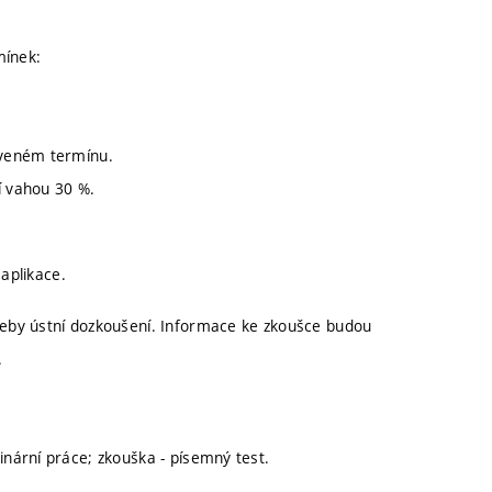
mínek:
oveném termínu.
í vahou 30 %.
 aplikace.
eby ústní dozkoušení. Informace ke zkoušce budou
.
nární práce; zkouška - písemný test.