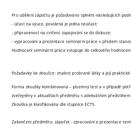
Pro udělení zápočtu je požadováno splnění následujících pod
- účast na výuce, povolená je jedna neúčast;
- připravenost na cvičení, zapojování se do diskuse;
- vypracování a prezentace seminární práce v předem stan
Hodnocení seminární práce vstupuje do celkového hodnocen
Požadavky ke zkoušce: znalost probrané látky a její praktické
Forma zkoušky kombinovaná – písemný test a v případě potř
zveřejněny v aktualitách předmětu s adekvátním předstihem
Zkouška je klasifikována dle stupnice ECTS.
Zakončení předmětu: zápočet - zpracování a prezentace semi