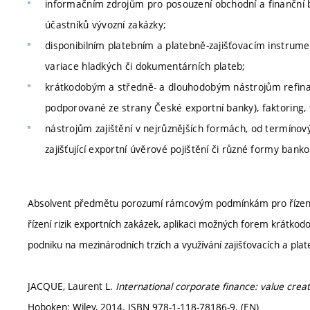
informačním zdrojům pro posouzení obchodní a finanční b
účastníků vývozní zakázky;
disponibilním platebním a platebně-zajišťovacím instrum
variace hladkých či dokumentárních plateb;
krátkodobým a středně- a dlouhodobým nástrojům refinan
podporované ze strany České exportní banky), faktoring, f
nástrojům zajištění v nejrůznějších formách, od termínovýc
zajišťující exportní úvěrové pojištění či různé formy banko
Absolvent předmětu porozumí rámcovým podmínkám pro řízení 
řízení rizik exportních zakázek, aplikaci možných forem krátkod
podniku na mezinárodních trzích a využívání zajišťovacích a plateb
JACQUE, Laurent L.
International corporate finance: value creat
Hoboken: Wiley, 2014. ISBN 978-1-118-78186-9. (EN)