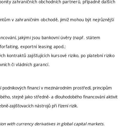
onity zahraničních obchodních partnerů, případně dalších
entům v zahraničním obchodě, jimiž mohou být nejrůznější
cování, jakými jsou bankovní úvěry (např. státem
orfaiting, exportní leasing apod.;
h kontraktů zajišťujících kursové riziko, po platební riziko
vních či vládních garancí.
podnikových financí v mezinárodním prostředí, principům
obého, stejně jako středně- a dlouhodobého financování aktivit
ně-zajišťovacích nástrojů při řízení rizik.
ion with currency derivatives in global capital markets
.