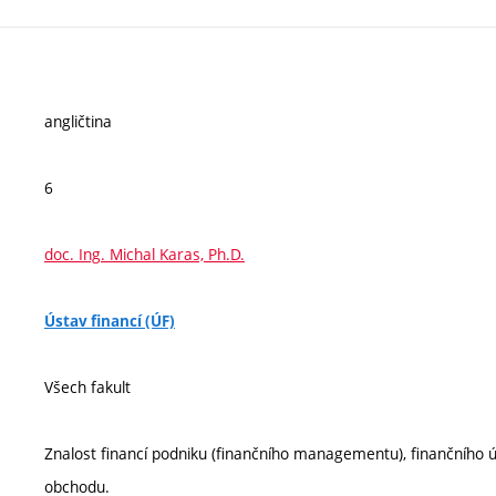
angličtina
6
doc. Ing. Michal Karas, Ph.D.
Ústav financí (ÚF)
Všech fakult
Znalost financí podniku (finančního managementu), finančního ú
obchodu.