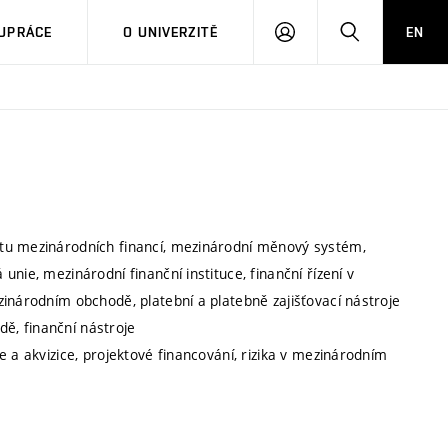
PŘIHLÁSIT
HLEDAT
UPRÁCE
O UNIVERZITĚ
EN
SE
ětu mezinárodních financí, mezinárodní měnový systém,
nie, mezinárodní finanční instituce, finanční řízení v
inárodním obchodě, platební a platebně zajišťovací nástroje
ě, finanční nástroje
 a akvizice, projektové financování, rizika v mezinárodním