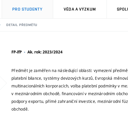
PRO STUDENTY
VĚDA A VÝZKUM
SPOL
DETAIL PŘEDMĚTU
FP-ifP
Ak. rok: 2023/2024
Předmět je zaměřen na následující oblasti: vymezení předm
platební bilance, systémy devizových kurzů, Evropská měnová u
multinacionálních korporacích, volba platební podmínky v mez
v mezinárodním obchodě, financování v mezinárodním obchod
podpory exportu, přímé zahraniční investice, mezinárodní fúze
obchodě.