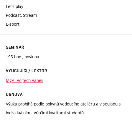
Let’s play
Podcast, Stream
E-sport
SEMINÁŘ
195 hod., povinná
VYUČUJÍCÍ / LEKTOR
MgA. Vojtěch Vaněk
OSNOVA
Výuka probíhá podle pokynů vedoucího ateliéru a v souladu s
individuálními tvůrčími kvalitami studentů.