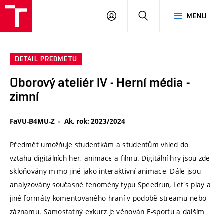
VUT
PŘIHLÁSIT
HLEDAT
MENU
SE
DETAIL PŘEDMĚTU
Oborový ateliér IV - Herní média -
zimní
FaVU-B4MU-Z
Ak. rok: 2023/2024
Předmět umožňuje studentkám a studentům vhled do
vztahu digitálních her, animace a filmu. Digitální hry jsou zde
skloňovány mimo jiné jako interaktivní animace. Dále jsou
analyzovány současné fenomény typu Speedrun, Let's play a
jiné formáty komentovaného hraní v podobě streamu nebo
záznamu. Samostatný exkurz je věnován E-sportu a dalším