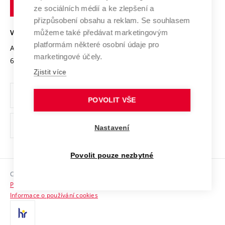
technické
Podnikavá univerzita / ContriBUTe
Mezinárodní dohody
ze sociálních médií a ke zlepšení a
Open Science
v
Bezpečná univerzita
přizpůsobení obsahu a reklam. Se souhlasem
Univerzitní sítě
Brně
Projekty
můžeme také předávat marketingovým
VYSOKÉ UČENÍ TECHNICKÉ V BRNĚ
Vyznamenání
platformám některé osobní údaje pro
Projekty ze strukturálních fondů
Antonínská 548/1
www.vut.cz
marketingové účely.
Organizační struktura
602 00 Brno
vut@vutbr.cz
Specifický výzkum
Zjistit více
Úřední deska
Ochrana osobních údajů
POVOLIT VŠE
(externí
Pracovní příležitosti
Nastavení
odkaz)
Podpora a rozvoj zaměstnanců a studujících
Povolit pouze nezbytné
Rovné příležitosti
Copyright © 2026 VUT
Sociální bezpečí
Prohlášení o přístupnosti
HR Award
Informace o používání cookies
Kontakty