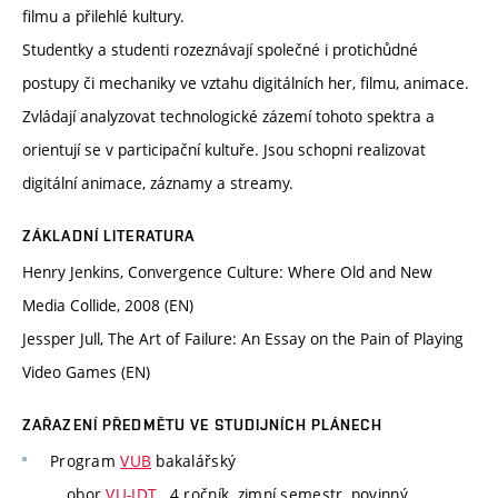
filmu a přilehlé kultury.
Studentky a studenti rozeznávají společné i protichůdné
postupy či mechaniky ve vztahu digitálních her, filmu, animace.
Zvládají analyzovat technologické zázemí tohoto spektra a
orientují se v participační kultuře. Jsou schopni realizovat
digitální animace, záznamy a streamy.
ZÁKLADNÍ LITERATURA
Henry Jenkins, Convergence Culture: Where Old and New
Media Collide, 2008 (EN)
Jessper Jull, The Art of Failure: An Essay on the Pain of Playing
Video Games (EN)
ZAŘAZENÍ PŘEDMĚTU VE STUDIJNÍCH PLÁNECH
Program
VUB
bakalářský
obor
VU-IDT
, 4 ročník, zimní semestr, povinný