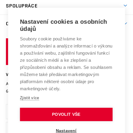
odkaz)
Věda a výzkum na VUT
Harmonogram akademického roku
Zpracování osobních údajů studentů
Sociální bezpečí
SPOLUPRÁCE
Celoživotní vzdělávání
Brno
Podpora excelence
Závěrečné práce
Studium bez bariér
Zpracování osobních údajů uchazečů o studium
Firemní spolupráce
Mezinárodní vědecká rada
Nastavení cookies a osobních
O UNIVERZITĚ
Doktorské studium
Podpora podnikání
E-přihláška
údajů
Zahraniční spolupráce
Systém zajišťování kvality výzkumu
Profil univerzity
Spolupráce se školami
Soubory cookie používáme ke
Vysoké
Výzkumné infrastruktury
shromažďování a analýze informací o výkonu
Udržitelná univerzita
učení
Služby univerzity
Transfer znalostí
a používání webu, zajištění fungování funkcí
technické
Podnikavá univerzita / ContriBUTe
Mezinárodní dohody
ze sociálních médií a ke zlepšení a
Open Science
v
Bezpečná univerzita
přizpůsobení obsahu a reklam. Se souhlasem
Univerzitní sítě
Brně
Projekty
můžeme také předávat marketingovým
VYSOKÉ UČENÍ TECHNICKÉ V BRNĚ
Vyznamenání
platformám některé osobní údaje pro
Projekty ze strukturálních fondů
Antonínská 548/1
www.vut.cz
marketingové účely.
Organizační struktura
602 00 Brno
vut@vutbr.cz
Specifický výzkum
Zjistit více
Úřední deska
Ochrana osobních údajů
POVOLIT VŠE
(externí
Pracovní příležitosti
Nastavení