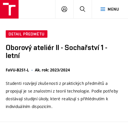
VUT
PŘIHLÁSIT
HLEDAT
MENU
SE
DETAIL PŘEDMĚTU
Oborový ateliér II - Sochařství 1 -
letní
FaVU-B2S1-L
Ak. rok: 2023/2024
Studenti rozvíjejí zkušenosti z praktických předmětů a
propojují je se znalostmi z teorií technologie. Podle potřeby
dostávají studijní úkoly, které realizují s přihlédnutím k
individuálním dispozicím.