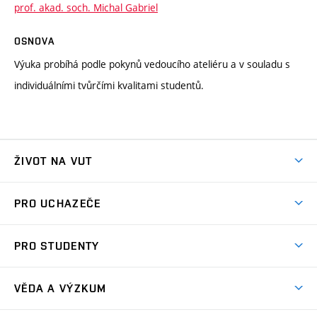
prof. akad. soch. Michal Gabriel
OSNOVA
Výuka probíhá podle pokynů vedoucího ateliéru a v souladu s
individuálními tvůrčími kvalitami studentů.
ŽIVOT NA VUT
Atmosféra VUT
PRO UCHAZEČE
Prostory školy
Proč na VUT
Koleje
PRO STUDENTY
Studijní programy
Stravování
Předměty
Studijní předpisy
Studium a stáže v zahraničí
Stipendia
Dny otevřených dveří
VĚDA A VÝZKUM
Sport na VUT
(externí
Studijní programy
Poplatky za studium
Uznání zahraničního vzdělání
Knihovny
Aktivity pro juniory
Studentský život