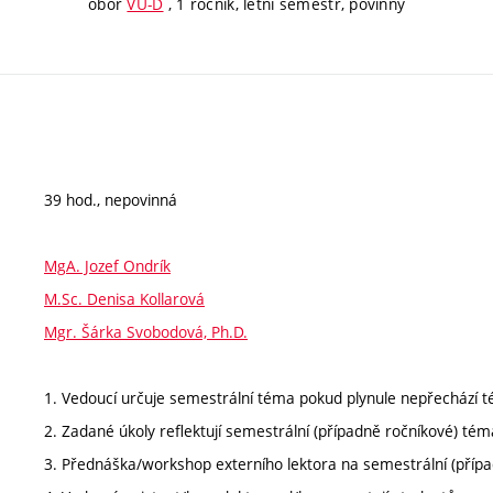
obor
VU-D
, 1 ročník, letní semestr, povinný
39 hod., nepovinná
MgA. Jozef Ondrík
M.Sc. Denisa Kollarová
Mgr. Šárka Svobodová, Ph.D.
1. Vedoucí určuje semestrální téma pokud plynule nepřechází 
2. Zadané úkoly reflektují semestrální (případně ročníkové) tém
3. Přednáška/workshop externího lektora na semestrální (příp