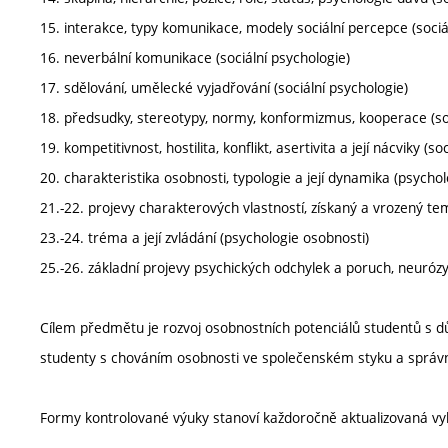
15. interakce, typy komunikace, modely sociální percepce (sociá
16. neverbální komunikace (sociální psychologie)
17. sdělování, umělecké vyjadřování (sociální psychologie)
18. předsudky, stereotypy, normy, konformizmus, kooperace (soc
19. kompetitivnost, hostilita, konflikt, asertivita a její nácviky (so
20. charakteristika osobnosti, typologie a její dynamika (psycho
21.-22. projevy charakterových vlastností, získaný a vrozený t
23.-24. tréma a její zvládání (psychologie osobnosti)
25.-26. základní projevy psychických odchylek a poruch, neuróz
Cílem předmětu je rozvoj osobnostních potenciálů studentů s 
studenty s chováním osobnosti ve společenském styku a správno
Formy kontrolované výuky stanoví každoročně aktualizovaná v