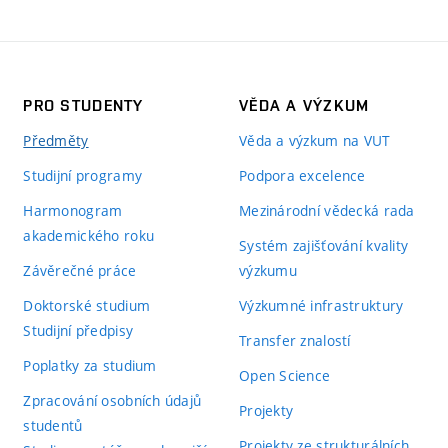
PRO STUDENTY
VĚDA A VÝZKUM
Předměty
Věda a výzkum na VUT
Studijní programy
Podpora excelence
Harmonogram
Mezinárodní vědecká rada
akademického roku
Systém zajišťování kvality
Závěrečné práce
výzkumu
Doktorské studium
Výzkumné infrastruktury
Studijní předpisy
Transfer znalostí
Poplatky za studium
Open Science
Zpracování osobních údajů
Projekty
studentů
Projekty ze strukturálních