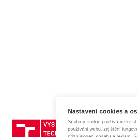
Nastavení cookies a o
Soubory cookie používáme ke sh
Vysoké
používání webu, zajištění fungová
učení
přizpůsobení obsahu a reklam.