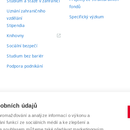
Studium a stáže v zahraničí
fondů
Uznání zahraničního
Specifický výzkum
vzdělání
Stipendia
(externí
Knihovny
odkaz)
Sociální bezpečí
Studium bez bariér
Podpora podnikání
sobních údajů
romažďování a analýze informací o výkonu a
VYSOKÉ UČENÍ TECHNICKÉ V BRNĚ
ní funkcí ze sociálních médií a ke zlepšení a
Antonínská 548/1
www.vut.cz
 Se souhlasem můžeme také předávat marketingovým