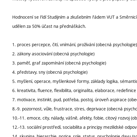
Hodnocení se řídí Studijním a zkušebním řádem VUT a Směrnicí d
udělen za 50% účast na přednáškách.
1. proces percepce, čití, vnímání, prožívání (obecná psychologie)
2. zákony asociování (obecná psychologie)
3. paměť, graf zapomínání (obecná psychologie)
4. představy, sny (obecná psychologie)
5. myšlení, operace, myšlenkové formy, základy logika, sémantic
6. kreativita, fluence, flexibilita, originalita, elaborace, redefini
7. motivace, instinkt, pud, potřeba, postoj, úroveň aspirace (ob
8.-9. pozornost, vůle, frustrace, stres, deprivace (obecná psycho
10.-11. emoce, city, nálady, vášně, afekty, fobie, citový rozvoj (
12.-13. sociální prostředí, sociabilita a principy mezilidské odpov
14. skupina, hierarchie, pozice, role, status, psychologie davu (s