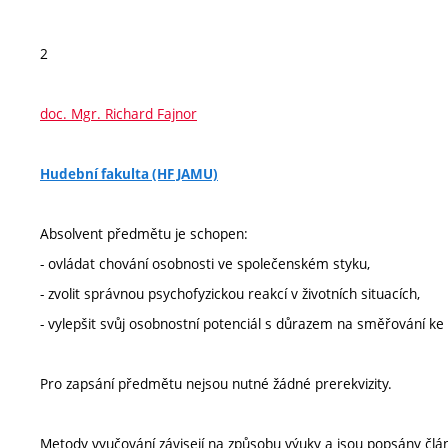
2
doc. Mgr. Richard Fajnor
Hudební fakulta (HF JAMU)
Absolvent předmětu je schopen:
- ovládat chování osobnosti ve společenském styku,
- zvolit správnou psychofyzickou reakcí v životních situacích,
- vylepšit svůj osobnostní potenciál s důrazem na směřování ke 
Pro zapsání předmětu nejsou nutné žádné prerekvizity.
Metody vyučování závisejí na způsobu výuky a jsou popsány člá