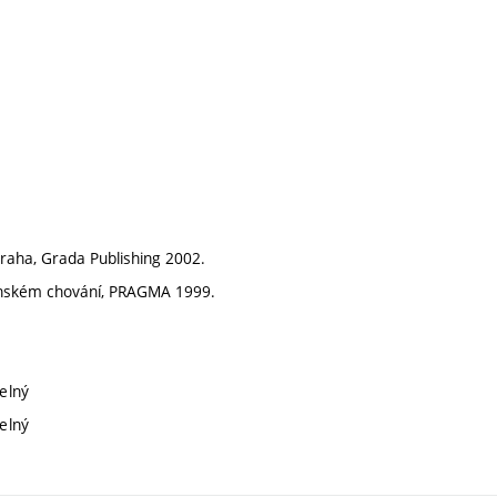
Praha, Grada Publishing 2002.
čenském chování, PRAGMA 1999.
telný
telný