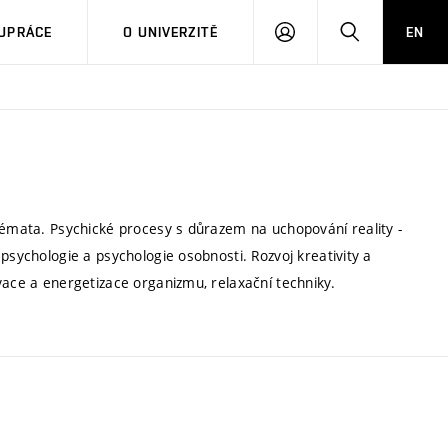
PŘIHLÁSIT
HLEDAT
UPRÁCE
O UNIVERZITĚ
EN
SE
chémata. Psychické procesy s důrazem na uchopování reality -
psychologie a psychologie osobnosti. Rozvoj kreativity a
vace a energetizace organizmu, relaxační techniky.