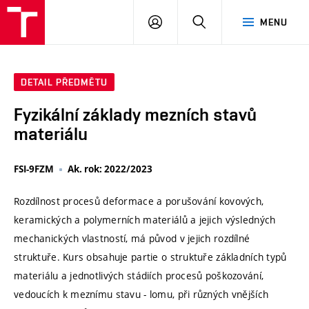
VUT
PŘIHLÁSIT
HLEDAT
MENU
SE
DETAIL PŘEDMĚTU
Fyzikální základy mezních stavů
materiálu
FSI-9FZM
Ak. rok: 2022/2023
Rozdílnost procesů deformace a porušování kovových,
keramických a polymerních materiálů a jejich výsledných
mechanických vlastností, má původ v jejich rozdílné
struktuře. Kurs obsahuje partie o struktuře základních typů
materiálu a jednotlivých stádiích procesů poškozování,
vedoucích k meznímu stavu - lomu, při různých vnějších