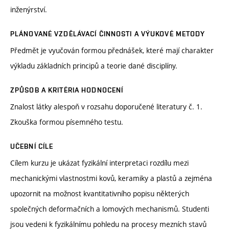
inženýrství.
PLÁNOVANÉ VZDĚLÁVACÍ ČINNOSTI A VÝUKOVÉ METODY
Předmět je vyučován formou přednášek, které mají charakter
výkladu základních principů a teorie dané disciplíny.
ZPŮSOB A KRITÉRIA HODNOCENÍ
Znalost látky alespoň v rozsahu doporučené literatury č. 1.
Zkouška formou písemného testu.
UČEBNÍ CÍLE
Cílem kurzu je ukázat fyzikální interpretaci rozdílu mezi
mechanickými vlastnostmi kovů, keramiky a plastů a zejména
upozornit na možnost kvantitativního popisu některých
společných deformačních a lomových mechanismů. Studenti
jsou vedeni k fyzikálnímu pohledu na procesy mezních stavů