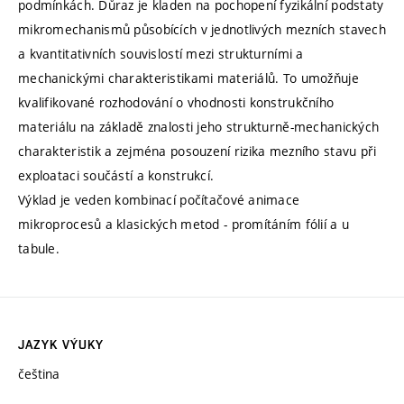
podmínkách. Důraz je kladen na pochopení fyzikální podstaty
mikromechanismů působících v jednotlivých mezních stavech
a kvantitativních souvislostí mezi strukturními a
mechanickými charakteristikami materiálů. To umožňuje
kvalifikované rozhodování o vhodnosti konstrukčního
materiálu na základě znalosti jeho strukturně-mechanických
charakteristik a zejména posouzení rizika mezního stavu při
exploataci součástí a konstrukcí.
Výklad je veden kombinací počítačové animace
mikroprocesů a klasických metod - promítáním fólií a u
tabule.
JAZYK VÝUKY
čeština