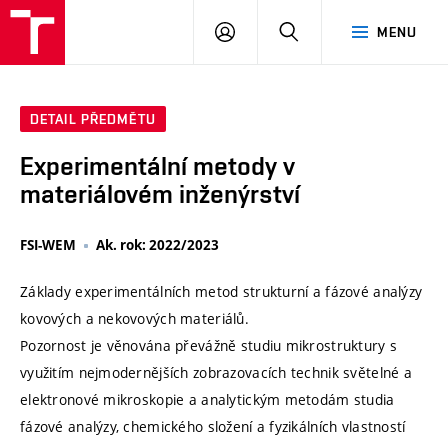
VUT
PŘIHLÁSIT
HLEDAT
MENU
SE
DETAIL PŘEDMĚTU
Experimentální metody v
materiálovém inženýrství
FSI-WEM
Ak. rok: 2022/2023
Základy experimentálních metod strukturní a fázové analýzy
kovových a nekovových materiálů.
Pozornost je věnována převážně studiu mikrostruktury s
využitím nejmodernějších zobrazovacích technik světelné a
elektronové mikroskopie a analytickým metodám studia
fázové analýzy, chemického složení a fyzikálních vlastností