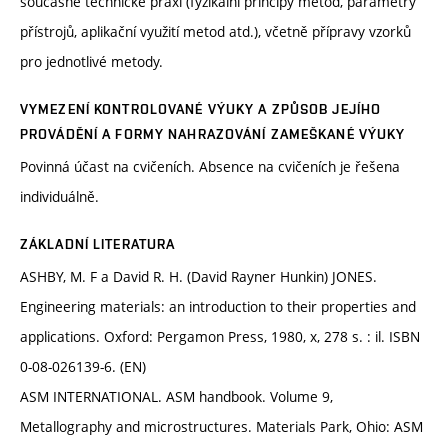
současné technické praxi (fyzikální principy metod, parametry
přístrojů, aplikační využití metod atd.), včetně přípravy vzorků
pro jednotlivé metody.
VYMEZENÍ KONTROLOVANÉ VÝUKY A ZPŮSOB JEJÍHO
PROVÁDĚNÍ A FORMY NAHRAZOVÁNÍ ZAMEŠKANÉ VÝUKY
Povinná účast na cvičeních. Absence na cvičeních je řešena
individuálně.
ZÁKLADNÍ LITERATURA
ASHBY, M. F a David R. H. (David Rayner Hunkin) JONES.
Engineering materials: an introduction to their properties and
applications. Oxford: Pergamon Press, 1980, x, 278 s. : il. ISBN
0-08-026139-6. (EN)
ASM INTERNATIONAL. ASM handbook. Volume 9,
Metallography and microstructures. Materials Park, Ohio: ASM