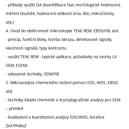
- příklady využití OA (kvantifikace fází, morfologické hodnocení,
měření tlouštěk, hodnocení velikosti zrna, litin, mikročistoty,
atp.)
4. Úvod do elektronové mikroskopie TEM, REM, EBSD,FIB, atd.
- princip, funkční bloky, tvorba obrazu, detekované signály,
vlastnosti signálů, typy kontrastu
- využití TEM, REM - typické aplikace, požadavky na vzorky LV
SEM, ESEM)
- odvozené techniky, SEM/FIB
5. Mikroanalýza chemického složení pomocí EDS, WDS, EBSD,
atd.
- techniky lokální chemické a krystalografické analýzy pro SEM
– přehled
- kvalitativní a kvantitativní analýzy EDS/WDS, korekce
ZAF/PhiRoZ