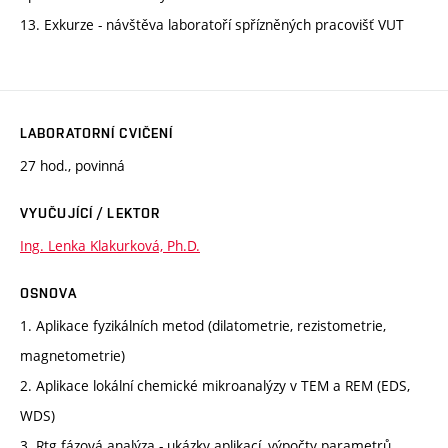
13. Exkurze - návštěva laboratoří spřízněných pracovišť VUT
LABORATORNÍ CVIČENÍ
27 hod., povinná
VYUČUJÍCÍ / LEKTOR
Ing. Lenka Klakurková, Ph.D.
OSNOVA
1. Aplikace fyzikálních metod (dilatometrie, rezistometrie,
magnetometrie)
2. Aplikace lokální chemické mikroanalýzy v TEM a REM (EDS,
WDS)
3. Rtg fázová analýza - ukázky aplikací, výpočty parametrů