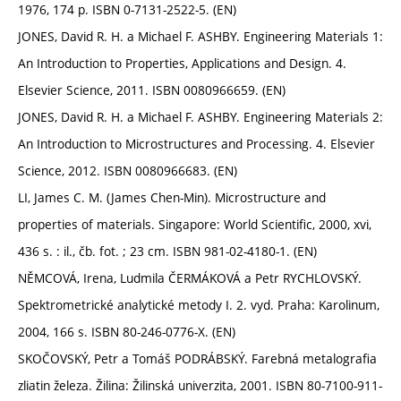
1976, 174 p. ISBN 0-7131-2522-5. (EN)
JONES, David R. H. a Michael F. ASHBY. Engineering Materials 1:
An Introduction to Properties, Applications and Design. 4.
Elsevier Science, 2011. ISBN 0080966659. (EN)
JONES, David R. H. a Michael F. ASHBY. Engineering Materials 2:
An Introduction to Microstructures and Processing. 4. Elsevier
Science, 2012. ISBN 0080966683. (EN)
LI, James C. M. (James Chen-Min). Microstructure and
properties of materials. Singapore: World Scientific, 2000, xvi,
436 s. : il., čb. fot. ; 23 cm. ISBN 981-02-4180-1. (EN)
NĚMCOVÁ, Irena, Ludmila ČERMÁKOVÁ a Petr RYCHLOVSKÝ.
Spektrometrické analytické metody I. 2. vyd. Praha: Karolinum,
2004, 166 s. ISBN 80-246-0776-X. (EN)
SKOČOVSKÝ, Petr a Tomáš PODRÁBSKÝ. Farebná metalografia
zliatin železa. Žilina: Žilinská univerzita, 2001. ISBN 80-7100-911-