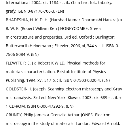
International, 2004, xiii, 1184 s. : il., čb. a bar. fot., tabulky,
grafy. ISBN 0-87170-706-3. (EN)
BHADESHIA, H. K. D. H. (Harshad Kumar Dharamshi Hansraj) a
R. W. K. (Robert William Kerr) HONEYCOMBE. Steels:
microstructure and properties. 3rd ed. Oxford ; Burlington:
Butterworth-Heinemann ; Elsevier, 2006, xi, 344 s. : il. ISBN 0-
7506-8084-9. (EN)
FLEWITT, P. E. J a Robert K WILD. Physical methods for
materials characterisation. Bristol: Institute of Physics
Publishing, 1994, xvi, 517 p. : il. ISBN 0-7503-0320-4. (EN)
GOLDSTEIN, I. Joseph. Scanning electron microscopy and X-ray
microanalysis. 3rd ed. New York: Kluwer, 2003, xix, 689 s. : il. +
1 CD-ROM. ISBN 0-306-47292-9. (EN)
GRUNDY, Philip James a Grenville Arthur JONES. Electron
microscopy in the study of materials. London: Edward Arnold,