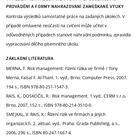
PROVÁDĚNÍ A FORMY NAHRAZOVÁNÍ ZAMEŠKANÉ VÝUKY
Kontrola výsledků samostatné práce na zadaných úkolech. V
případě omluvené neúčasti na cvičení může učitel v
odůvodněných případech stanovit náhradní podmínku, zpravidla
vypracování dílčího písemného úkolu.
ZÁKLADNÍ LITERATURA
MERNA, T. Risk management: řízení rizika ve firmě / Tony
Merna, Faisal F. Al-Thani. 1. vyd., Brno: Computer Press, 2007,
194 s., ISBN 978-80-251-1547-3.
RAIS, K., DOSKOČIL, R.: Risk management. 1.vyd., CERM s.r.o,
Brno, 2007, 152 s., ISBN 978-80-214-3510-0.
SMEJKAL, V. RAIS, K.: Řízení rizik ve firmách a jiných
organizacích. 2. aktual. vyd., Praha: Grada Publishing, a.s.,
2006, 296 s., ISBN 80-247-1667-4.