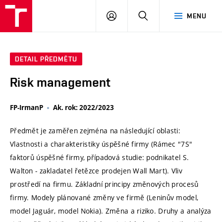
VUT
PŘIHLÁSIT
HLEDAT
MENU
SE
DETAIL PŘEDMĚTU
Risk management
FP-IrmanP
Ak. rok: 2022/2023
Předmět je zaměřen zejména na následující oblasti:
Vlastnosti a charakteristiky úspěšné firmy (Rámec "7S"
faktorů úspěšné firmy, případová studie: podnikatel S.
Walton - zakladatel řetězce prodejen Wall Mart). Vliv
prostředí na firmu. Základní principy změnových procesů
firmy. Modely plánované změny ve firmě (Leninův model,
model Jaguár, model Nokia). Změna a riziko. Druhy a analýza