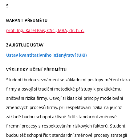
5
GARANT PŘEDMĚTU
prof. Ing. Karel Rais, CSc., MBA, dr. h. c.
ZAJIŠŤUJE ÚSTAV
Ústav kvantitativního inženýrství (ÚKI)
VÝSLEDKY UČENÍ PŘEDMĚTU
Studenti budou seznámeni se základními postupy měření rizika
firmy a osvojí si tradiční metodické přístupy k praktickému
snižování rizika firmy. Osvojí si klasické principy modelování
změnových procesů firmy, při respektování rizika na jejichž
základě budou schopni aktivně řídit standardní změnové
firemní procesy s respektováním rizikových faktorů. Studenti
budou též schopni řídit standardní změnové procesy strategií