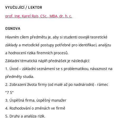
VYUČUJÍCÍ / LEKTOR
prof. Ing. Karel Rais, CSc., MBA, dr. h. c.
OSNOVA
Hlavním cílem předmětu je, aby si studenti osvojili teoretické
základy a metodické postupy potřebné pro identifikaci, analýzu
a hodnocení rizika firemních procesů.
Základní tématická náplň přednášek je následující:
1. Úvod – základní seznámení se s problematikou, návaznost na
předměty studia.
2. Zobrazení života firmy (od malé až po nadnárodní) - rámec
"7 S"
3. Úspěšná firma, úspěšný manažer
4. Rozhodování o změnách ve firmě
5. Druhy a analýza rizik.