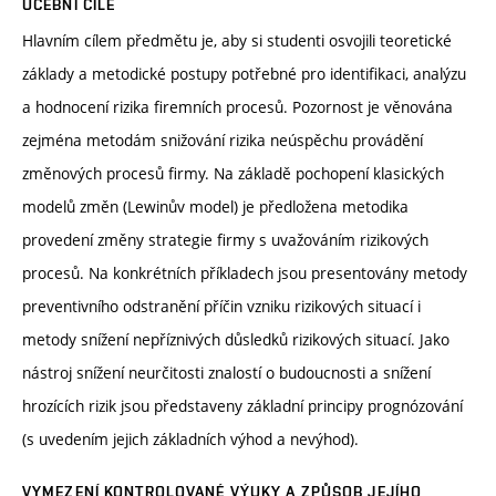
UČEBNÍ CÍLE
Hlavním cílem předmětu je, aby si studenti osvojili teoretické
základy a metodické postupy potřebné pro identifikaci, analýzu
a hodnocení rizika firemních procesů. Pozornost je věnována
zejména metodám snižování rizika neúspěchu provádění
změnových procesů firmy. Na základě pochopení klasických
modelů změn (Lewinův model) je předložena metodika
provedení změny strategie firmy s uvažováním rizikových
procesů. Na konkrétních příkladech jsou presentovány metody
preventivního odstranění příčin vzniku rizikových situací i
metody snížení nepříznivých důsledků rizikových situací. Jako
nástroj snížení neurčitosti znalostí o budoucnosti a snížení
hrozících rizik jsou představeny základní principy prognózování
(s uvedením jejich základních výhod a nevýhod).
VYMEZENÍ KONTROLOVANÉ VÝUKY A ZPŮSOB JEJÍHO