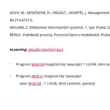
KOCH, M.; NENIČKOVÁ, H.; HRŮZA,T.; DOVRTĚL, J. Management i
80-214-4157-6.
MOLNÁR, Z. Efektivnost informačních systémů. 1. vyd. Praha: G
ŘEPA,V.: Podnikové procesy. Procesní řízení a modelování. Pra
aktuální otevřený kurz
eLearning:
Program
MGR-IM
magisterský navazující 1 ročník, letní s
Program
MGR-SI
magisterský navazující
obor
MGR-IM
, 1 ročník, letní semestr, povinný