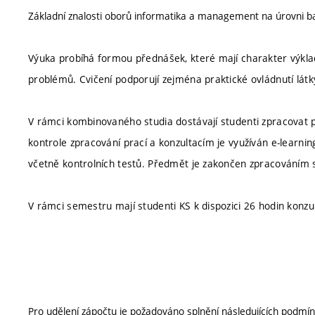
Základní znalosti oborů informatika a management na úrovni b
Výuka probíhá formou přednášek, které mají charakter výklad
problémů. Cvičení podporují zejména praktické ovládnutí lát
V rámci kombinovaného studia dostávají studenti zpracovat
kontrole zpracování prací a konzultacím je využíván e-learnin
včetně kontrolních testů. Předmět je zakončen zpracováním
V rámci semestru mají studenti KS k dispozici 26 hodin konzul
Pro udělení zápočtu je požadováno splnění následujících podmín