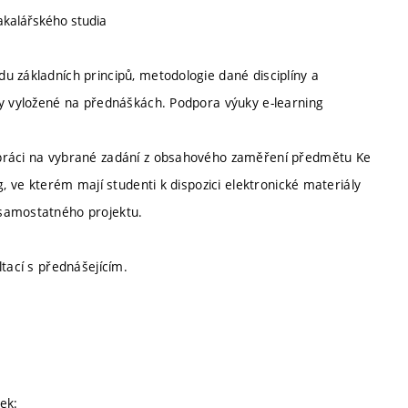
akalářského studia
u základních principů, metodologie dané disciplíny a
ky vyložené na přednáškách. Podpora výuky e-learning
 práci na vybrané zadání z obsahového zaměření předmětu Ke
g, ve kterém mají studenti k dispozici elektronické materiály
 samostatného projektu.
tací s přednášejícím.
ek: