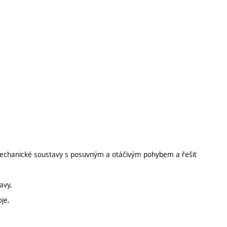
romechanické soustavy s posuvným a otáčivým pohybem a řešit
avy,
je,