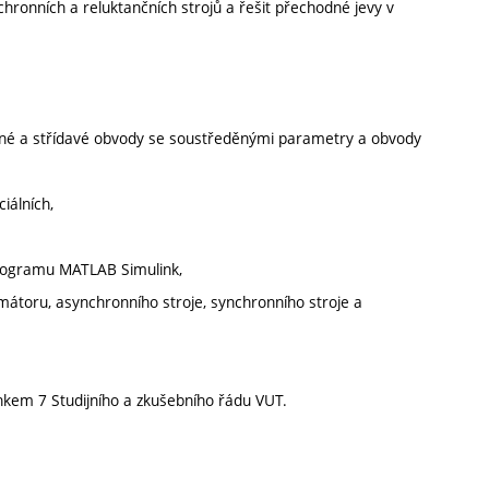
ronních a reluktančních strojů a řešit přechodné jevy v
ěrné a střídavé obvody se soustředěnými parametry a obvody
iálních,
 programu MATLAB Simulink,
ormátoru, asynchronního stroje, synchronního stroje a
nkem 7 Studijního a zkušebního řádu VUT.