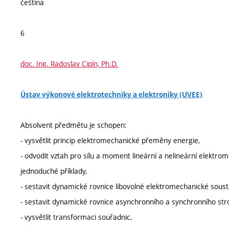
čeština
6
doc. Ing. Radoslav Cipín, Ph.D.
Ústav výkonové elektrotechniky a elektroniky (UVEE)
Absolvent předmětu je schopen:
- vysvětlit princip elektromechanické přeměny energie,
- odvodit vztah pro sílu a moment lineární a nelineární elekt
jednoduché příklady,
- sestavit dynamické rovnice libovolné elektromechanické soust
- sestavit dynamické rovnice asynchronního a synchronního stro
- vysvětlit transformaci souřadnic,