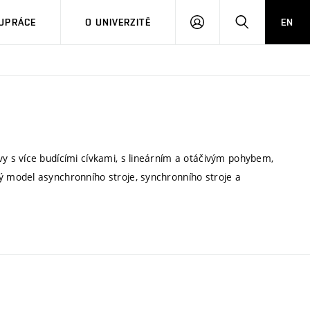
PŘIHLÁSIT
HLEDAT
UPRÁCE
O UNIVERZITĚ
EN
SE
 s více budícími cívkami, s lineárním a otáčivým pohybem,
 model asynchronního stroje, synchronního stroje a