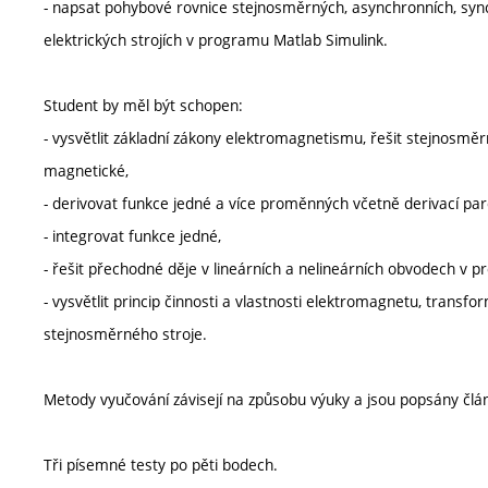
- napsat pohybové rovnice stejnosměrných, asynchronních, synch
elektrických strojích v programu Matlab Simulink.
Student by měl být schopen:
- vysvětlit základní zákony elektromagnetismu, řešit stejnosm
magnetické,
- derivovat funkce jedné a více proměnných včetně derivací parc
- integrovat funkce jedné,
- řešit přechodné děje v lineárních a nelineárních obvodech v
- vysvětlit princip činnosti a vlastnosti elektromagnetu, transf
stejnosměrného stroje.
Metody vyučování závisejí na způsobu výuky a jsou popsány člá
Tři písemné testy po pěti bodech.