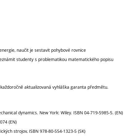
nergie, naučit je sestavit pohybové rovnice
 Seznámit studenty s problematikou matematického popisu
í každoročně aktualizovaná vyhláška garanta předmětu.
nical dynamics. New York: Wiley. ISBN 04-719-5985-5. (EN)
3074 (EN)
ických strojov, ISBN 978-80-554-1323-5 (SK)