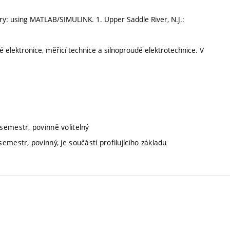
y: using MATLAB/SIMULINK. 1. Upper Saddle River, N.J.:
elektronice, měřicí technice a silnoproudé elektrotechnice. V
 semestr, povinně volitelný
emestr, povinný, je součástí profilujícího základu