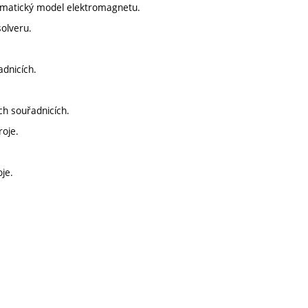
ematický model elektromagnetu.
olveru.
dnicích.
ch souřadnicích.
oje.
je.