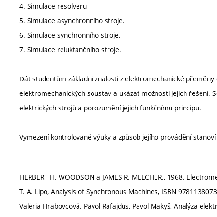
4. Simulace resolveru
5. Simulace asynchronního stroje.
6. Simulace synchronního stroje.
7. Simulace reluktančního stroje.
Dát studentům základní znalosti z elektromechanické přeměny e
elektromechanických soustav a ukázat možnosti jejich řešení.
elektrických strojů a porozumění jejich funkčnímu principu.
Vymezení kontrolované výuky a způsob jejího provádění stanov
HERBERT H. WOODSON a JAMES R. MELCHER., 1968. Electromecha
T. A. Lipo, Analysis of Synchronous Machines, ISBN 978113807
Valéria Hrabovcová. Pavol Rafajdus, Pavol Makyš, Analýza elektr