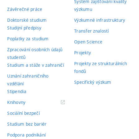
Systém zajišťování kvality
Závěrečné práce
výzkumu
Doktorské studium
Výzkumné infrastruktury
Studijní předpisy
Transfer znalostí
Poplatky za studium
Open Science
Zpracování osobních údajů
Projekty
studentů
Projekty ze strukturálních
Studium a stáže v zahraničí
fondů
Uznání zahraničního
Specifický výzkum
vzdělání
Stipendia
(externí
Knihovny
odkaz)
Sociální bezpečí
Studium bez bariér
Podpora podnikání