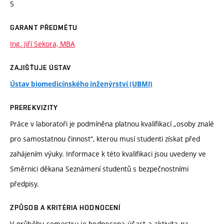
5
GARANT PŘEDMĚTU
Ing. Jiří Sekora, MBA
ZAJIŠŤUJE ÚSTAV
Ústav biomedicínského inženýrství (UBMI)
PREREKVIZITY
Práce v laboratoři je podmíněna platnou kvalifikací „osoby znalé
pro samostatnou činnost“, kterou musí studenti získat před
zahájením výuky. Informace k této kvalifikaci jsou uvedeny ve
Směrnici děkana Seznámení studentů s bezpečnostními
předpisy.
ZPŮSOB A KRITÉRIA HODNOCENÍ
V průběhu semestru je hodnocena účast a aktivita na