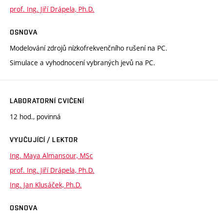
prof. Ing. Jiří Drápela, Ph.D.
OSNOVA
Modelování zdrojů nízkofrekvenčního rušení na PC.
Simulace a vyhodnocení vybraných jevů na PC.
LABORATORNÍ CVIČENÍ
12 hod., povinná
VYUČUJÍCÍ / LEKTOR
Ing. Maya Almansour, MSc
prof. Ing. Jiří Drápela, Ph.D.
Ing. Jan Klusáček, Ph.D.
OSNOVA