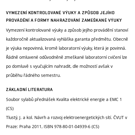
VYMEZENÍ KONTROLOVANÉ VÝUKY A ZPŮSOB JEJÍHO
PROVÁDĚNÍ A FORMY NAHRAZOVÁNÍ ZAMEŠKANÉ VÝUKY
Vymezení kontrolované výuky a způsob jejího provádění stanoví
každoročně aktualizovaná vyhláška garanta předmětu. Obecně
je výuka nepovinná, kromě laboratorní výuky, která je povinná.
Řádně omluvené odůvodněně zmeškané laboratorní cvičení lze
po domluvě s vyučujícím nahradit, dle možností avšak v
průběhu řádného semestru.
ZÁKLADNÍ LITERATURA
Soubor sylabů přednášek Kvalita elektrické energie a EMC 1
(CS)
Tlustý, J. a kol. Návrh a rozvoj elektroenergetických sítí. ČVUT v
Praze: Praha 2011, ISBN 978-80-01-04939-6 (CS)