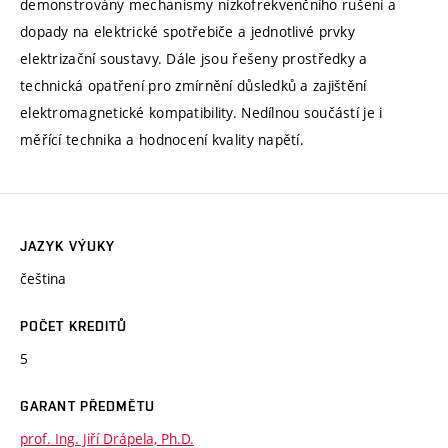
demonstrovány mechanismy nízkofrekvenčního rušení a
dopady na elektrické spotřebiče a jednotlivé prvky
elektrizační soustavy. Dále jsou řešeny prostředky a
technická opatření pro zmírnění důsledků a zajištění
elektromagnetické kompatibility. Nedílnou součástí je i
měřící technika a hodnocení kvality napětí.
JAZYK VÝUKY
čeština
POČET KREDITŮ
5
GARANT PŘEDMĚTU
prof. Ing. Jiří Drápela, Ph.D.