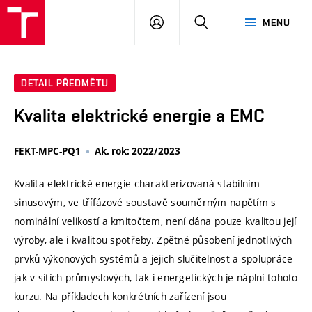
VUT
PŘIHLÁSIT
HLEDAT
MENU
SE
DETAIL PŘEDMĚTU
Kvalita elektrické energie a EMC
FEKT-MPC-PQ1
Ak. rok: 2022/2023
Kvalita elektrické energie charakterizovaná stabilním
sinusovým, ve třífázové soustavě souměrným napětím s
nominální velikostí a kmitočtem, není dána pouze kvalitou její
výroby, ale i kvalitou spotřeby. Zpětné působení jednotlivých
prvků výkonových systémů a jejich slučitelnost a spolupráce
jak v sítích průmyslových, tak i energetických je náplní tohoto
kurzu. Na příkladech konkrétních zařízení jsou