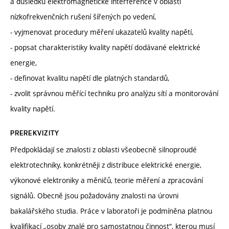
a důsledků elektromagnetické interference v oblasti
nízkofrekvenčních rušení šířených po vedení,
- vyjmenovat procedury měření ukazatelů kvality napětí,
- popsat charakteristiky kvality napětí dodávané elektrické
energie,
- definovat kvalitu napětí dle platných standardů,
- zvolit správnou měřící techniku pro analýzu sítí a monitorování
kvality napětí.
PREREKVIZITY
Předpokládají se znalosti z oblasti všeobecně silnoproudé
elektrotechniky, konkrétněji z distribuce elektrické energie,
výkonové elektroniky a měničů, teorie měření a zpracování
signálů. Obecně jsou požadovány znalosti na úrovni
bakalářského studia. Práce v laboratoři je podmíněna platnou
kvalifikací „osoby znalé pro samostatnou činnost“, kterou musí