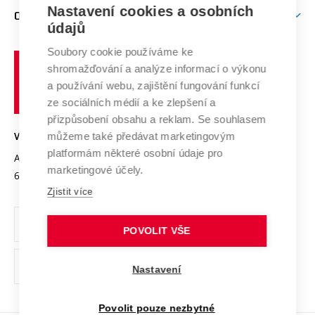
Firemní spolupráce
Mezinárodní vědecká rada
Nastavení cookies a osobních
O UNIVERZITĚ
Doktorské studium
Podpora podnikání
E-přihláška
údajů
Zahraniční spolupráce
Systém zajišťování kvality výzkumu
Profil univerzity
Spolupráce se školami
Soubory cookie používáme ke
Vysoké
Výzkumné infrastruktury
shromažďování a analýze informací o výkonu
Udržitelná univerzita
učení
Služby univerzity
Transfer znalostí
a používání webu, zajištění fungování funkcí
technické
Podnikavá univerzita / ContriBUTe
Mezinárodní dohody
ze sociálních médií a ke zlepšení a
Open Science
v
Bezpečná univerzita
přizpůsobení obsahu a reklam. Se souhlasem
Univerzitní sítě
Brně
Projekty
můžeme také předávat marketingovým
VYSOKÉ UČENÍ TECHNICKÉ V BRNĚ
Vyznamenání
platformám některé osobní údaje pro
Projekty ze strukturálních fondů
Antonínská 548/1
www.vut.cz
marketingové účely.
Organizační struktura
602 00 Brno
vut@vutbr.cz
Specifický výzkum
Zjistit více
Úřední deska
Ochrana osobních údajů
POVOLIT VŠE
(externí
Pracovní příležitosti
Nastavení
odkaz)
Podpora a rozvoj zaměstnanců a studujících
Povolit pouze nezbytné
Rovné příležitosti