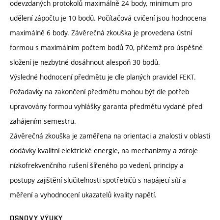
odevzdaných protokolů maximálně 24 body, minimum pro
udělení zápočtu je 10 bodů. Počítačová cvičení jsou hodnocena
maximálně 6 body. Závěrečná zkouška je provedena ústní
formou s maximálním počtem bodů 70, přičemž pro úspěšné
složení je nezbytné dosáhnout alespoň 30 bodů.
Výsledné hodnocení předmětu je dle planých pravidel FEKT.
Požadavky na zakončení předmětu mohou být dle potřeb
upravovány formou vyhlášky garanta předmětu vydané před
zahájením semestru.
Závěrečná zkouška je zaměřena na orientaci a znalosti v oblasti
dodávky kvalitní elektrické energie, na mechanizmy a zdroje
nízkofrekvenčního rušení šířeného po vedení, principy a
postupy zajištění slučitelnosti spotřebičů s napájecí sítí a
měření a vyhodnocení ukazatelů kvality napětí.
OSNOVY VÝUKY