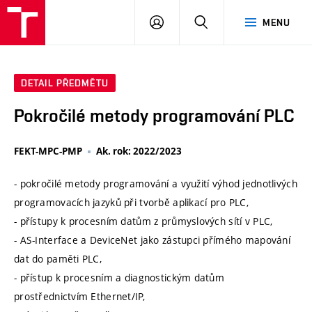
VUT
PŘIHLÁSIT
HLEDAT
MENU
SE
DETAIL PŘEDMĚTU
Pokročilé metody programování PLC
FEKT-MPC-PMP
Ak. rok: 2022/2023
- pokročilé metody programování a využití výhod jednotlivých
programovacích jazyků při tvorbě aplikací pro PLC,
- přístupy k procesním datům z průmyslových sítí v PLC,
- AS-Interface a DeviceNet jako zástupci přímého mapování
dat do paměti PLC,
- přístup k procesním a diagnostickým datům
prostřednictvím Ethernet/IP,