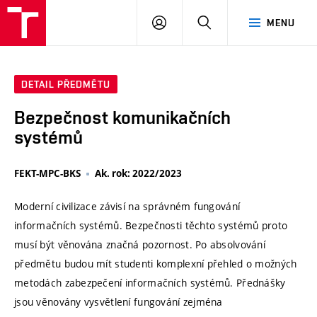
VUT
PŘIHLÁSIT
HLEDAT
MENU
SE
DETAIL PŘEDMĚTU
Bezpečnost komunikačních
systémů
FEKT-MPC-BKS
Ak. rok: 2022/2023
Moderní civilizace závisí na správném fungování
informačních systémů. Bezpečnosti těchto systémů proto
musí být věnována značná pozornost. Po absolvování
předmětu budou mít studenti komplexní přehled o možných
metodách zabezpečení informačních systémů. Přednášky
jsou věnovány vysvětlení fungování zejména