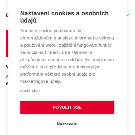
Brno
Podpora excelence
Závěrečné práce
Studium bez bariér
Zpracování osobních údajů uchazečů o studium
Firemní spolupráce
Mezinárodní vědecká rada
Nastavení cookies a osobních
O UNIVERZITĚ
Doktorské studium
Podpora podnikání
E-přihláška
údajů
Zahraniční spolupráce
Systém zajišťování kvality výzkumu
Profil univerzity
Spolupráce se školami
Soubory cookie používáme ke
Vysoké
Výzkumné infrastruktury
shromažďování a analýze informací o výkonu
Udržitelná univerzita
učení
Služby univerzity
Transfer znalostí
a používání webu, zajištění fungování funkcí
technické
Podnikavá univerzita / ContriBUTe
Mezinárodní dohody
ze sociálních médií a ke zlepšení a
Open Science
v
Bezpečná univerzita
přizpůsobení obsahu a reklam. Se souhlasem
Univerzitní sítě
Brně
Projekty
můžeme také předávat marketingovým
VYSOKÉ UČENÍ TECHNICKÉ V BRNĚ
Vyznamenání
platformám některé osobní údaje pro
Projekty ze strukturálních fondů
Antonínská 548/1
www.vut.cz
marketingové účely.
Organizační struktura
602 00 Brno
vut@vutbr.cz
Specifický výzkum
Zjistit více
Úřední deska
Ochrana osobních údajů
POVOLIT VŠE
(externí
Pracovní příležitosti
Nastavení
odkaz)
Podpora a rozvoj zaměstnanců a studujících