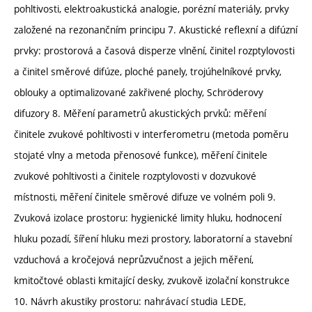
pohltivosti, elektroakustická analogie, porézní materiály, prvky
založené na rezonančním principu 7. Akustické reflexní a difúzní
prvky: prostorová a časová disperze vlnění, činitel rozptylovosti
a činitel směrové difúze, ploché panely, trojúhelníkové prvky,
oblouky a optimalizované zakřivené plochy, Schröderovy
difuzory 8. Měření parametrů akustických prvků: měření
činitele zvukové pohltivosti v interferometru (metoda poměru
stojaté vlny a metoda přenosové funkce), měření činitele
zvukové pohltivosti a činitele rozptylovosti v dozvukové
místnosti, měření činitele směrové difuze ve volném poli 9.
Zvuková izolace prostoru: hygienické limity hluku, hodnocení
hluku pozadí, šíření hluku mezi prostory, laboratorní a stavební
vzduchová a kročejová neprůzvučnost a jejich měření,
kmitočtové oblasti kmitající desky, zvukově izolační konstrukce
10. Návrh akustiky prostoru: nahrávací studia LEDE,