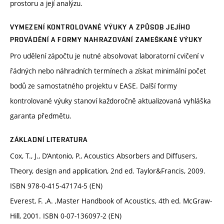
prostoru a její analýzu.
VYMEZENÍ KONTROLOVANÉ VÝUKY A ZPŮSOB JEJÍHO
PROVÁDĚNÍ A FORMY NAHRAZOVÁNÍ ZAMEŠKANÉ VÝUKY
Pro udělení zápočtu je nutné absolvovat laboratorní cvičení v
řádných nebo náhradních termínech a získat minimální počet
bodů ze samostatného projektu v EASE. Další formy
kontrolované výuky stanoví každoročně aktualizovaná vyhláška
garanta předmětu.
ZÁKLADNÍ LITERATURA
Cox, T., J., D‘Antonio, P., Acoustics Absorbers and Diffusers,
Theory, design and application, 2nd ed. Taylor&Francis, 2009.
ISBN 978-0-415-47174-5 (EN)
Everest, F. ,A. ,Master Handbook of Acoustics, 4th ed. McGraw-
Hill, 2001. ISBN 0-07-136097-2 (EN)