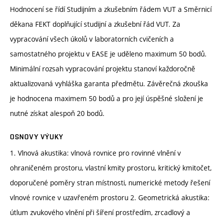
Hodnocení se řídí Studijním a zkušebním řádem VUT a Směrnicí
děkana FEKT doplňující studijní a zkušební řád VUT. Za
vypracování všech úkolů v laboratorních cvičeních a
samostatného projektu v EASE je uděleno maximum 50 bodů.
Minimální rozsah vypracování projektu stanoví každoročně
aktualizovaná vyhláška garanta předmětu. Závěrečná zkouška
je hodnocena maximem 50 bodů a pro její úspěšné složení je
nutné získat alespoň 20 bodů.
OSNOVY VÝUKY
1. Vlnová akustika: vlnová rovnice pro rovinné vlnění v
ohraničeném prostoru, vlastní kmity prostoru, kritický kmitočet,
doporučené poměry stran místnosti, numerické metody řešení
vlnové rovnice v uzavřeném prostoru 2. Geometrická akustika:
útlum zvukového vlnění při šíření prostředím, zrcadlový a