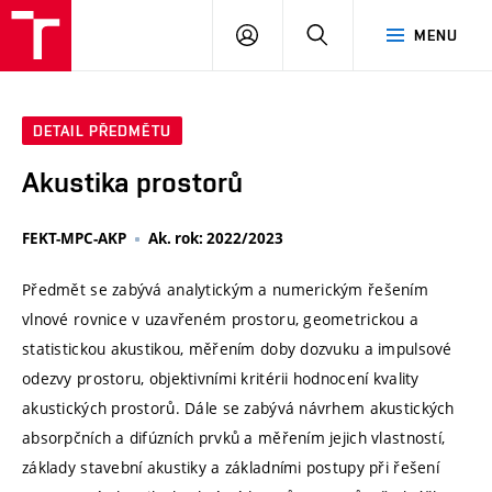
VUT
PŘIHLÁSIT
HLEDAT
MENU
SE
DETAIL PŘEDMĚTU
Akustika prostorů
FEKT-MPC-AKP
Ak. rok: 2022/2023
Předmět se zabývá analytickým a numerickým řešením
vlnové rovnice v uzavřeném prostoru, geometrickou a
statistickou akustikou, měřením doby dozvuku a impulsové
odezvy prostoru, objektivními kritérii hodnocení kvality
akustických prostorů. Dále se zabývá návrhem akustických
absorpčních a difúzních prvků a měřením jejich vlastností,
základy stavební akustiky a základními postupy při řešení