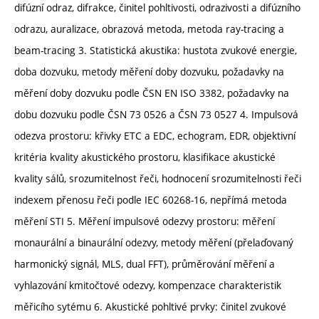
difúzní odraz, difrakce, činitel pohltivosti, odrazivosti a difúzního
odrazu, auralizace, obrazová metoda, metoda ray-tracing a
beam-tracing 3. Statistická akustika: hustota zvukové energie,
doba dozvuku, metody měření doby dozvuku, požadavky na
měření doby dozvuku podle ČSN EN ISO 3382, požadavky na
dobu dozvuku podle ČSN 73 0526 a ČSN 73 0527 4. Impulsová
odezva prostoru: křivky ETC a EDC, echogram, EDR, objektivní
kritéria kvality akustického prostoru, klasifikace akustické
kvality sálů, srozumitelnost řeči, hodnocení srozumitelnosti řeči
indexem přenosu řeči podle IEC 60268-16, nepřímá metoda
měření STI 5. Měření impulsové odezvy prostoru: měření
monaurální a binaurální odezvy, metody měření (přelaďovaný
harmonický signál, MLS, dual FFT), průměrování měření a
vyhlazování kmitočtové odezvy, kompenzace charakteristik
měřicího sytému 6. Akustické pohltivé prvky: činitel zvukové