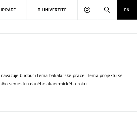
PŘIHLÁSIT
HLEDAT
UPRÁCE
O UNIVERZITĚ
EN
SE
a navazuje budoucí téma bakalářské práce. Téma projektu se
imního semestru daného akademického roku.