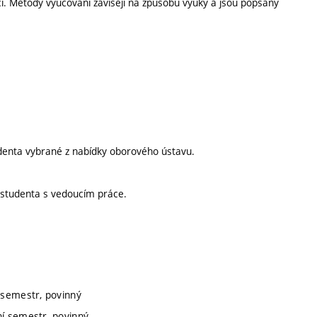
 Metody vyučování závisejí na způsobu výuky a jsou popsány
denta vybrané z nabídky oborového ústavu.
h studenta s vedoucím práce.
 semestr, povinný
ní semestr, povinný