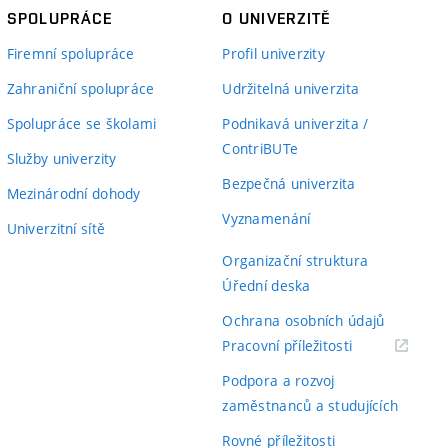
SPOLUPRÁCE
O UNIVERZITĚ
Firemní spolupráce
Profil univerzity
Zahraniční spolupráce
Udržitelná univerzita
Spolupráce se školami
Podnikavá univerzita /
ContriBUTe
Služby univerzity
Bezpečná univerzita
Mezinárodní dohody
Vyznamenání
Univerzitní sítě
Organizační struktura
Úřední deska
Ochrana osobních údajů
(externí
Pracovní příležitosti
odkaz)
Podpora a rozvoj
zaměstnanců a studujících
Rovné příležitosti