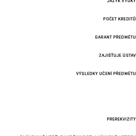
JAZYK VÝUKY
POČET KREDITŮ
GARANT PŘEDMĚTU
ZAJIŠŤUJE ÚSTAV
VÝSLEDKY UČENÍ PŘEDMĚTU
PREREKVIZITY