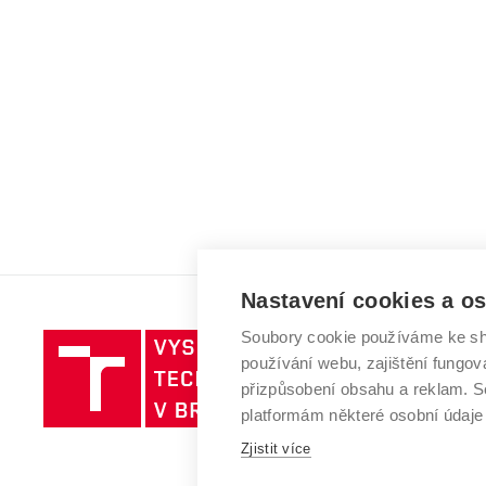
Nastavení cookies a o
Soubory cookie používáme ke sh
Vysoké
používání webu, zajištění fungová
učení
přizpůsobení obsahu a reklam.
technické
platformám některé osobní údaje
v
Brně
Zjistit více