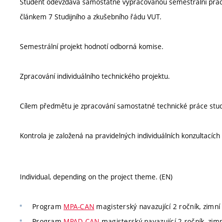
Student odevzdává samostatně vypracovanou semestrální práci.
článkem 7 Studijního a zkušebního řádu VUT.
Semestrální projekt hodnotí odborná komise.
Zpracování individuálního technického projektu.
Cílem předmětu je zpracování samostatné technické práce stu
Kontrola je založená na pravidelných individuálních konzultacíc
Individual, depending on the project theme. (EN)
Program
MPA-CAN
magisterský navazující 2 ročník, zimní
Program
MPAD-CAN
magisterský navazující 2 ročník, zim