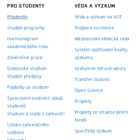
PRO STUDENTY
VĚDA A VÝZKUM
Předměty
Věda a výzkum na VUT
Studijní programy
Podpora excelence
Harmonogram
Mezinárodní vědecká rada
akademického roku
Systém zajišťování kvality
Závěrečné práce
výzkumu
Doktorské studium
Výzkumné infrastruktury
Studijní předpisy
Transfer znalostí
Poplatky za studium
Open Science
Zpracování osobních údajů
Projekty
studentů
Projekty ze strukturálních
Studium a stáže v zahraničí
fondů
Uznání zahraničního
Specifický výzkum
vzdělání