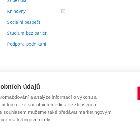
Stipendia
(externí
Knihovny
odkaz)
Sociální bezpečí
Studium bez bariér
Podpora podnikání
sobních údajů
romažďování a analýze informací o výkonu a
VYSOKÉ UČENÍ TECHNICKÉ V BRNĚ
ní funkcí ze sociálních médií a ke zlepšení a
Antonínská 548/1
www.vut.cz
 Se souhlasem můžeme také předávat marketingovým
602 00 Brno
vut@vutbr.cz
 pro marketingové účely.