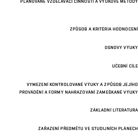
PLÁNOVANÉ VZDĚLÁVACÍ ČINNOSTI A VÝUKOVÉ METODY
ZPŮSOB A KRITÉRIA HODNOCENÍ
OSNOVY VÝUKY
UČEBNÍ CÍLE
VYMEZENÍ KONTROLOVANÉ VÝUKY A ZPŮSOB JEJÍHO
PROVÁDĚNÍ A FORMY NAHRAZOVÁNÍ ZAMEŠKANÉ VÝUKY
ZÁKLADNÍ LITERATURA
ZAŘAZENÍ PŘEDMĚTU VE STUDIJNÍCH PLÁNECH