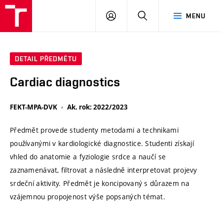
VUT
PŘIHLÁSIT
HLEDAT
MENU
SE
DETAIL PŘEDMĚTU
Cardiac diagnostics
FEKT-MPA-DVK
Ak. rok: 2022/2023
Předmět provede studenty metodami a technikami
používanými v kardiologické diagnostice. Studenti získají
vhled do anatomie a fyziologie srdce a naučí se
zaznamenávat, filtrovat a následně interpretovat projevy
srdeční aktivity. Předmět je koncipovaný s důrazem na
vzájemnou propojenost výše popsaných témat.