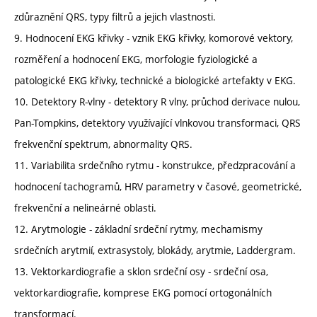
zdůraznění QRS, typy filtrů a jejich vlastnosti.
9. Hodnocení EKG křivky - vznik EKG křivky, komorové vektory,
rozměření a hodnocení EKG, morfologie fyziologické a
patologické EKG křivky, technické a biologické artefakty v EKG.
10. Detektory R-vlny - detektory R vlny, průchod derivace nulou,
Pan-Tompkins, detektory využívající vlnkovou transformaci, QRS
frekvenční spektrum, abnormality QRS.
11. Variabilita srdečního rytmu - konstrukce, předzpracování a
hodnocení tachogramů, HRV parametry v časové, geometrické,
frekvenční a nelineárné oblasti.
12. Arytmologie - základní srdeční rytmy, mechamismy
srdečních arytmií, extrasystoly, blokády, arytmie, Laddergram.
13. Vektorkardiografie a sklon srdeční osy - srdeční osa,
vektorkardiografie, komprese EKG pomocí ortogonálních
transformací.