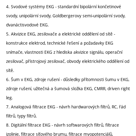
4. Svodové systémy EKG - standardní bipolární končetinové
svody, unipolární svody, Goldbergerovy semi-unipolární svody,
dvanáctisvodové EKG.
5. Akvizice EKG, zesilovače a elektrické oddělení od sítě -
konstrukce elektrod, technické řešení a požadavky EKG
snímače, vlastnosti EKG z hlediska akvizice signálu, operační
zesilovač, přístrojový zesilovač, obvody elektrického oddělení od
sítě.
6. Šum v EKG, zdroje rušení - důsledky přítomnosti šumu v EKG,
zdroje rušení, užitečná a šumová složka EKG, CMRR, driven right
leg.
7. Analogová filtrace EKG - návrh hardwarových filtrů, RC, řád
filtrů, typy filtrů.
8. Digitální filtrace EKG - návrh softwarových filtrů, filtrace
izolinie, filtrace síťového brumu, filtrace myopotenciálů,