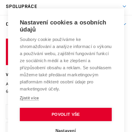
odkaz)
Věda a výzkum na VUT
Harmonogram akademického roku
Zpracování osobních údajů studentů
Sociální bezpečí
SPOLUPRÁCE
Celoživotní vzdělávání
Brno
Podpora excelence
Závěrečné práce
Studium bez bariér
Zpracování osobních údajů uchazečů o studium
Firemní spolupráce
Mezinárodní vědecká rada
Nastavení cookies a osobních
O UNIVERZITĚ
Doktorské studium
Podpora podnikání
E-přihláška
údajů
Zahraniční spolupráce
Systém zajišťování kvality výzkumu
Profil univerzity
Spolupráce se školami
Soubory cookie používáme ke
Vysoké
Výzkumné infrastruktury
shromažďování a analýze informací o výkonu
Udržitelná univerzita
učení
Služby univerzity
Transfer znalostí
a používání webu, zajištění fungování funkcí
technické
Podnikavá univerzita / ContriBUTe
Mezinárodní dohody
ze sociálních médií a ke zlepšení a
Open Science
v
Bezpečná univerzita
přizpůsobení obsahu a reklam. Se souhlasem
Univerzitní sítě
Brně
Projekty
můžeme také předávat marketingovým
VYSOKÉ UČENÍ TECHNICKÉ V BRNĚ
Vyznamenání
platformám některé osobní údaje pro
Projekty ze strukturálních fondů
Antonínská 548/1
www.vut.cz
marketingové účely.
Organizační struktura
602 00 Brno
vut@vutbr.cz
Specifický výzkum
Zjistit více
Úřední deska
Ochrana osobních údajů
POVOLIT VŠE
(externí
Pracovní příležitosti
Nastavení