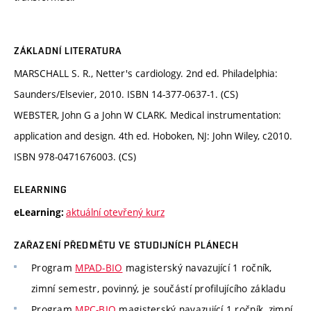
ZÁKLADNÍ LITERATURA
MARSCHALL S. R., Netter's cardiology. 2nd ed. Philadelphia:
Saunders/Elsevier, 2010. ISBN 14-377-0637-1. (CS)
WEBSTER, John G a John W CLARK. Medical instrumentation:
application and design. 4th ed. Hoboken, NJ: John Wiley, c2010.
ISBN 978-0471676003. (CS)
ELEARNING
aktuální otevřený kurz
eLearning:
ZAŘAZENÍ PŘEDMĚTU VE STUDIJNÍCH PLÁNECH
Program
MPAD-BIO
magisterský navazující 1 ročník,
zimní semestr, povinný, je součástí profilujícího základu
Program
MPC-BIO
magisterský navazující 1 ročník, zimní