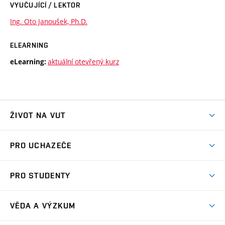
VYUČUJÍCÍ / LEKTOR
Ing. Oto Janoušek, Ph.D.
ELEARNING
aktuální otevřený kurz
eLearning:
ŽIVOT NA VUT
Atmosféra VUT
PRO UCHAZEČE
Prostory školy
Proč na VUT
Koleje
PRO STUDENTY
Studijní programy
Stravování
Předměty
Studijní předpisy
Studium a stáže v zahraničí
Stipendia
Dny otevřených dveří
VĚDA A VÝZKUM
Sport na VUT
(externí
Studijní programy
Poplatky za studium
Uznání zahraničního vzdělání
Knihovny
Aktivity pro juniory
Studentský život