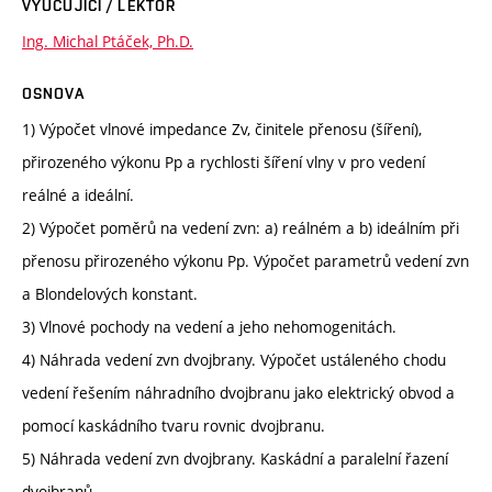
VYUČUJÍCÍ / LEKTOR
Ing. Michal Ptáček, Ph.D.
OSNOVA
1) Výpočet vlnové impedance Zv, činitele přenosu (šíření),
přirozeného výkonu Pp a rychlosti šíření vlny v pro vedení
reálné a ideální.
2) Výpočet poměrů na vedení zvn: a) reálném a b) ideálním při
přenosu přirozeného výkonu Pp. Výpočet parametrů vedení zvn
a Blondelových konstant.
3) Vlnové pochody na vedení a jeho nehomogenitách.
4) Náhrada vedení zvn dvojbrany. Výpočet ustáleného chodu
vedení řešením náhradního dvojbranu jako elektrický obvod a
pomocí kaskádního tvaru rovnic dvojbranu.
5) Náhrada vedení zvn dvojbrany. Kaskádní a paralelní řazení
dvojbranů.