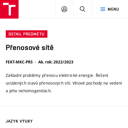
VUT
PŘIHLÁSIT
HLEDAT
MENU
SE
DETAIL PŘEDMĚTU
Přenosové sítě
FEKT-MKC-PRS
Ak. rok: 2022/2023
Základní problémy přenosu elektrické energie. Řešení
ustálených stavů přenosových sítí. Vlnové pochody na vedení
a jeho nehomogenitách.
JAZYK VÝUKY