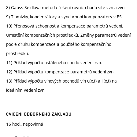
8) Gauss-Seidlova metoda řešení rovnic chodu sítě vvn a zvn.
9) Tlumivky, kondenzátory a synchronní kompenzátory v ES.
10) Přenosová schopnost a kompenzace parametrů vedení.
Umístění kompenzačních prostředků. Změny parametrů vedení
podle druhu kompenzace a použitého kompenzačního
prostředku.
11) Příklad výpočtu ustáleného chodu vedení zvn.
12) Příklad výpočtu kompenzace parametrů vedení zvn.
13) Příklad výpočtu vlnových pochodů vln u(x,t) a i (x,t) na
ideálním vedení zvn.
CVIČENÍ ODBORNÉHO ZÁKLADU
16 hod., nepovinná