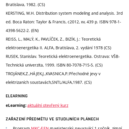
Bratislava, 1982. (CS)
KERSTING, W.H. Distribution system modeling and analysis. 3rd
ed. Boca Raton: Taylor & Francis, c2012, xv, 439 p. ISBN 978-1-
4398-5622-2. (EN)
REISS, L., MALÝ, K., PAVLÍČEK, Z., BIZÍK, J.: Teoretická
elektroenergetika II. ALFA, Bratislava, 2. vydání 1978 (CS)
RUSEK, Stanislav. Teoretická elektroenergetika. Ostrava: VŠB-
Technická univerzita, 1999. ISBN 80-7078-715-5. (CS)
TROJÁNEK,Z.,HÁJEK,J.,KVASNICA,P.:Přechodné jevy v
elektrizaních soustavách,SNTL/ALFA,1987. (CS)
ELEARNING
aktuální otevřený kurz
eLearning:
ZAŘAZENÍ PŘEDMĚTU VE STUDIJNÍCH PLÁNECH
Program
MKC-EEN
magisterský navazující 1 ročník, zimní