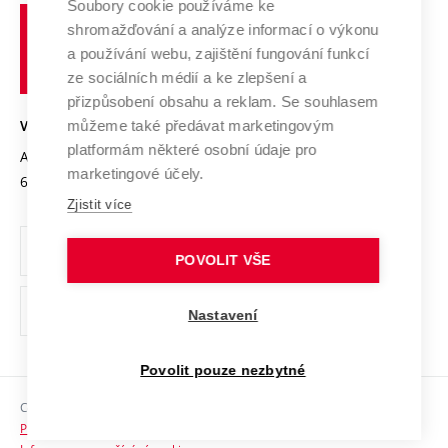
Spolupráce se školami
Soubory cookie používáme ke
Vysoké
Výzkumné infrastruktury
shromažďování a analýze informací o výkonu
Udržitelná univerzita
učení
Služby univerzity
Transfer znalostí
a používání webu, zajištění fungování funkcí
technické
Podnikavá univerzita / ContriBUTe
Mezinárodní dohody
ze sociálních médií a ke zlepšení a
Open Science
v
Bezpečná univerzita
přizpůsobení obsahu a reklam. Se souhlasem
Univerzitní sítě
Brně
Projekty
můžeme také předávat marketingovým
VYSOKÉ UČENÍ TECHNICKÉ V BRNĚ
Vyznamenání
platformám některé osobní údaje pro
Projekty ze strukturálních fondů
Antonínská 548/1
www.vut.cz
marketingové účely.
Organizační struktura
602 00 Brno
vut@vutbr.cz
Specifický výzkum
Zjistit více
Úřední deska
Ochrana osobních údajů
POVOLIT VŠE
(externí
Pracovní příležitosti
Nastavení
odkaz)
Podpora a rozvoj zaměstnanců a studujících
Povolit pouze nezbytné
Rovné příležitosti
Copyright © 2026 VUT
Sociální bezpečí
Prohlášení o přístupnosti
HR Award