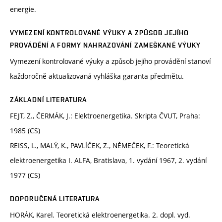
energie.
VYMEZENÍ KONTROLOVANÉ VÝUKY A ZPŮSOB JEJÍHO
PROVÁDĚNÍ A FORMY NAHRAZOVÁNÍ ZAMEŠKANÉ VÝUKY
Vymezení kontrolované výuky a způsob jejího provádění stanoví
každoročně aktualizovaná vyhláška garanta předmětu.
ZÁKLADNÍ LITERATURA
FEJT, Z., ČERMÁK, J.: Elektroenergetika. Skripta ČVUT, Praha:
1985 (CS)
REISS, L., MALÝ, K., PAVLÍČEK, Z., NĚMEČEK, F.: Teoretická
elektroenergetika I. ALFA, Bratislava, 1. vydání 1967, 2. vydání
1977 (CS)
DOPORUČENÁ LITERATURA
HORÁK, Karel. Teoretická elektroenergetika. 2. dopl. vyd.