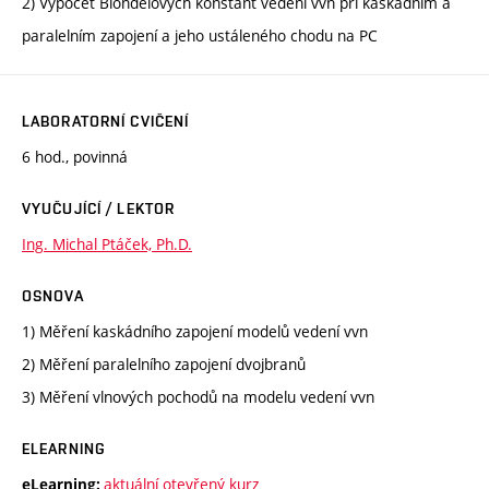
2) Výpočet Blondelových konstant vedení vvn při kaskádním a
paralelním zapojení a jeho ustáleného chodu na PC
LABORATORNÍ CVIČENÍ
6 hod., povinná
VYUČUJÍCÍ / LEKTOR
Ing. Michal Ptáček, Ph.D.
OSNOVA
1) Měření kaskádního zapojení modelů vedení vvn
2) Měření paralelního zapojení dvojbranů
3) Měření vlnových pochodů na modelu vedení vvn
ELEARNING
aktuální otevřený kurz
eLearning: