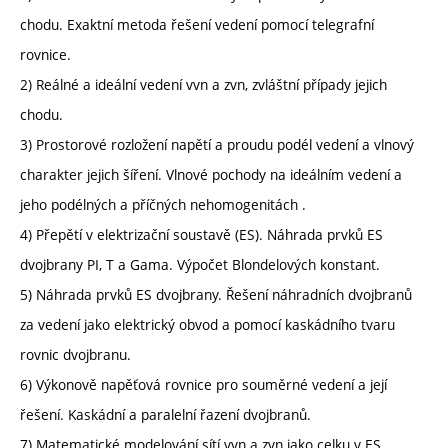
chodu. Exaktní metoda řešení vedení pomocí telegrafní
rovnice.
2) Reálné a ideální vedení vvn a zvn, zvláštní případy jejich
chodu.
3) Prostorové rozložení napětí a proudu podél vedení a vlnový
charakter jejich šíření. Vlnové pochody na ideálním vedení a
jeho podélných a příčných nehomogenitách .
4) Přepětí v elektrizační soustavě (ES). Náhrada prvků ES
dvojbrany PI, T a Gama. Výpočet Blondelových konstant.
5) Náhrada prvků ES dvojbrany. Řešení náhradních dvojbranů
za vedení jako elektrický obvod a pomocí kaskádního tvaru
rovnic dvojbranu.
6) Výkonově napěťová rovnice pro souměrné vedení a její
řešení. Kaskádní a paralelní řazení dvojbranů.
7) Matematické modelování sítí vvn a zvn jako celku v ES.