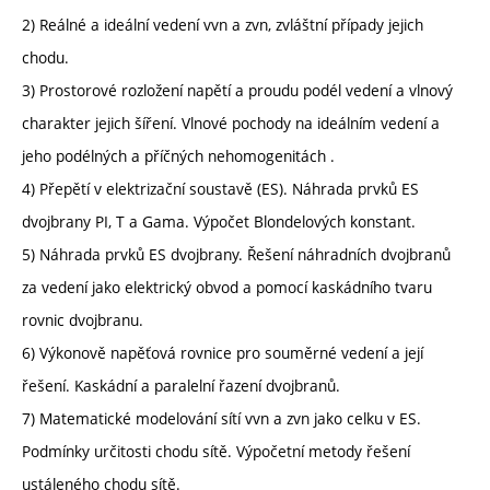
2) Reálné a ideální vedení vvn a zvn, zvláštní případy jejich
chodu.
3) Prostorové rozložení napětí a proudu podél vedení a vlnový
charakter jejich šíření. Vlnové pochody na ideálním vedení a
jeho podélných a příčných nehomogenitách .
4) Přepětí v elektrizační soustavě (ES). Náhrada prvků ES
dvojbrany PI, T a Gama. Výpočet Blondelových konstant.
5) Náhrada prvků ES dvojbrany. Řešení náhradních dvojbranů
za vedení jako elektrický obvod a pomocí kaskádního tvaru
rovnic dvojbranu.
6) Výkonově napěťová rovnice pro souměrné vedení a její
řešení. Kaskádní a paralelní řazení dvojbranů.
7) Matematické modelování sítí vvn a zvn jako celku v ES.
Podmínky určitosti chodu sítě. Výpočetní metody řešení
ustáleného chodu sítě.