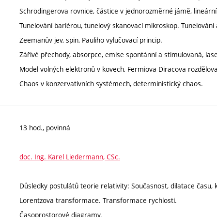
Schrödingerova rovnice, částice v jednorozměrné jámě, lineární
Tunelování bariérou, tunelový skanovací mikroskop. Tunelování
Zeemanův jev, spin, Pauliho vylučovací princip.
Zářivé přechody, absorpce, emise spontánní a stimulovaná, lase
Model volných elektronů v kovech, Fermiova-Diracova rozdělovac
Chaos v konzervativních systémech, deterministický chaos.
13 hod., povinná
doc. Ing. Karel Liedermann, CSc.
Důsledky postulátů teorie relativity: Současnost, dilatace času,
Lorentzova transformace. Transformace rychlosti.
Časoprostorové diagramy.