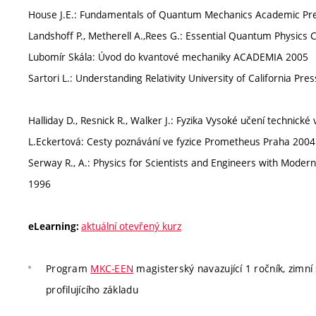
House J.E.: Fundamentals of Quantum Mechanics Academic Press
Landshoff P., Metherell A.,Rees G.: Essential Quantum Physics
Lubomír Skála: Úvod do kvantové mechaniky ACADEMIA 2005
Sartori L.: Understanding Relativity University of California Pre
Halliday D., Resnick R., Walker J.: Fyzika Vysoké učení technic
L.Eckertová: Cesty poznávání ve fyzice Prometheus Praha 2004
Serway R., A.: Physics for Scientists and Engineers with Modern 
1996
aktuální otevřený kurz
eLearning:
Program
MKC-EEN
magisterský navazující 1 ročník, zimní
profilujícího základu