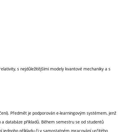
elativity, s nejdůležitějšími modely kvantové mechaniky a s
čení). Předmět je podporován e-learningovým systémem, jenž
tů a databáze příkladů. Během semestru se od studentů
í jednoho příkladu či v samostatném zpracování určitého