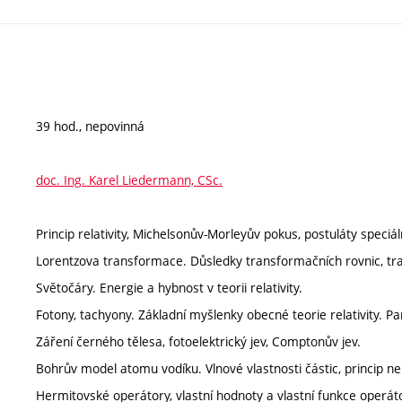
39 hod., nepovinná
doc. Ing. Karel Liedermann, CSc.
Princip relativity, Michelsonův-Morleyův pokus, postuláty speciální
Lorentzova transformace. Důsledky transformačních rovnic, tr
Světočáry. Energie a hybnost v teorii relativity.
Fotony, tachyony. Základní myšlenky obecné teorie relativity. Par
Záření černého tělesa, fotoelektrický jev, Comptonův jev.
Bohrův model atomu vodíku. Vlnové vlastnosti částic, princip neu
Hermitovské operátory, vlastní hodnoty a vlastní funkce operát