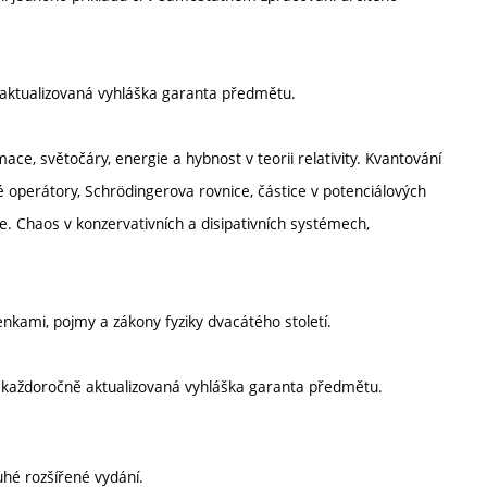
aktualizovaná vyhláška garanta předmětu.
mace, světočáry, energie a hybnost v teorii relativity. Kvantování
ské operátory, Schrödingerova rovnice, částice v potenciálových
ie. Chaos v konzervativních a disipativních systémech,
kami, pojmy a zákony fyziky dvacátého století.
í každoročně aktualizovaná vyhláška garanta předmětu.
uhé rozšířené vydání.