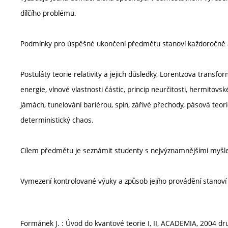
dílčího problému.
Podmínky pro úspěšné ukončení předmětu stanoví každoročně 
Postuláty teorie relativity a jejich důsledky, Lorentzova transfor
energie, vlnové vlastnosti částic, princip neurčitosti, hermitov
jámách, tunelování bariérou, spin, zářivé přechody, pásová teor
deterministický chaos.
Cílem předmětu je seznámit studenty s nejvýznamnějšími myšlen
Vymezení kontrolované výuky a způsob jejího provádění stanov
Formánek J. : Úvod do kvantové teorie I, II, ACADEMIA, 2004 dr