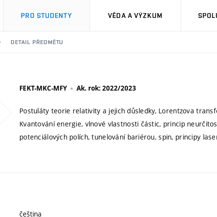
PRO STUDENTY
VĚDA A VÝZKUM
SPOL
DETAIL PŘEDMĚTU
FEKT-MKC-MFY
Ak. rok: 2022/2023
Postuláty teorie relativity a jejich důsledky, Lorentzova trans
Kvantování energie, vlnové vlastnosti částic, princip neurčit
potenciálových polích, tunelování bariérou, spin, principy las
čeština