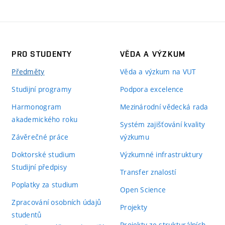
PRO STUDENTY
VĚDA A VÝZKUM
Předměty
Věda a výzkum na VUT
Studijní programy
Podpora excelence
Harmonogram
Mezinárodní vědecká rada
akademického roku
Systém zajišťování kvality
Závěrečné práce
výzkumu
Doktorské studium
Výzkumné infrastruktury
Studijní předpisy
Transfer znalostí
Poplatky za studium
Open Science
Zpracování osobních údajů
Projekty
studentů
Projekty ze strukturálních