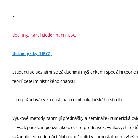
5
doc. Ing. Karel Liedermann, CSc.
Ústav fyziky (UFYZ)
Studenti se seznámí se základními myšlenkami speciální teorie r
teorií deterministického chaosu.
Jsou požadovány znalosti na úrovni bakalářského studia.
Výukové metody zahrnují přednášky a semináře (numerická cvi
je však používán pouze jako úložiště přednášek, výukových tex
vyžaduje jedna domácí úloha spočívající v samostatném vyřešen