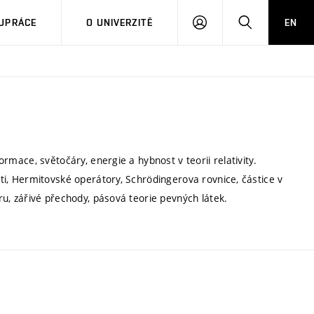
PŘIHLÁSIT
HLEDAT
UPRÁCE
O UNIVERZITĚ
EN
SE
formace, světočáry, energie a hybnost v teorii relativity.
osti, Hermitovské operátory, Schrödingerova rovnice, částice v
eru, zářivé přechody, pásová teorie pevných látek.