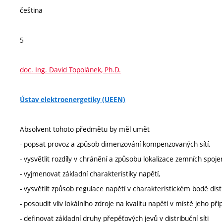
čeština
5
doc. Ing. David Topolánek, Ph.D.
Ústav elektroenergetiky (UEEN)
Absolvent tohoto předmětu by měl umět
- popsat provoz a způsob dimenzování kompenzovaných sítí,
- vysvětlit rozdíly v chránění a způsobu lokalizace zemních spoj
- vyjmenovat základní charakteristiky napětí,
- vysvětlit způsob regulace napětí v charakteristickém bodě distr
- posoudit vliv lokálního zdroje na kvalitu napětí v místě jeho přip
- definovat základní druhy přepěťových jevů v distribuční síti