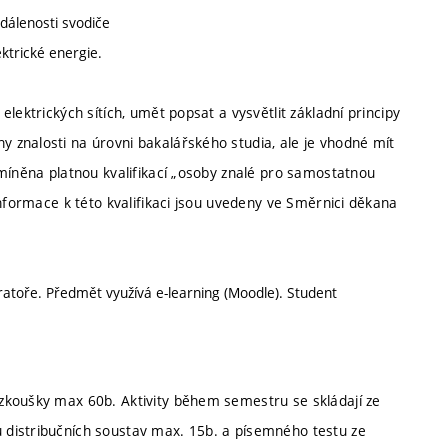
zdálenosti svodiče
ktrické energie.
lektrických sítích, umět popsat a vysvětlit základní principy
 znalosti na úrovni bakalářského studia, ale je vhodné mít
dmíněna platnou kvalifikací „osoby znalé pro samostatnou
Informace k této kvalifikaci jsou uvedeny ve Směrnici děkana
oratoře. Předmět využívá e-learning (Moodle). Student
zkoušky max 60b. Aktivity během semestru se skládají ze
 distribučních soustav max. 15b. a písemného testu ze