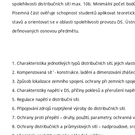
spolehlivosti distribučních sítí max. 10b. Minimální počet bod
Písemná část ověřuje schopnost studentů aplikovat teoretic
stavů a orientovat se v oblasti spolehlivosti provozu DS. Ústn
definovaných osnovou předmětu.
1. Charakteristika jednotlivých typů distribučních sítí, jejich vlast
2. Kompenzovaná sítˇ- konstrukce, ladění a dimenzování zhášecí
3. Způsob lokalizace zemního spojení, ochrany při zemních spoje
4. Charakteristiky napětí v DS, příčiny poklesů a přerušení napět
5. Regulace napětí v distribuční síti.
6. Připojování zdrojů rozptýlené výroby do distribučních sítí.
7. Ochrany proti přepětí – druhy, použití, parametry, ochranná 
8. Ochrany distribučních a průmyslových sítí – nadproudové, sr