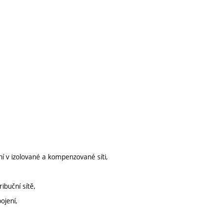
ení v izolované a kompenzované síti,
ibuční sítě,
ojení,