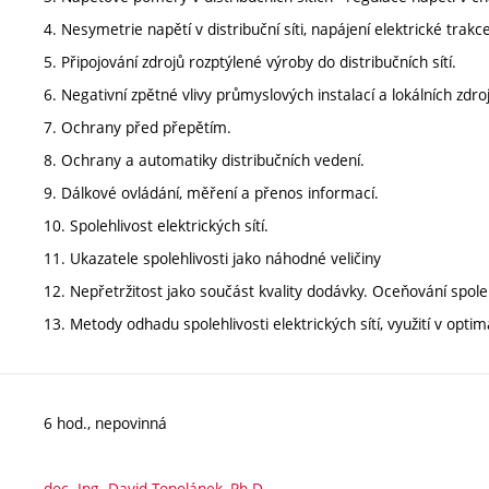
4. Nesymetrie napětí v distribuční síti, napájení elektrické trakce
5. Připojování zdrojů rozptýlené výroby do distribučních sítí.
6. Negativní zpětné vlivy průmyslových instalací a lokálních zdro
7. Ochrany před přepětím.
8. Ochrany a automatiky distribučních vedení.
9. Dálkové ovládání, měření a přenos informací.
10. Spolehlivost elektrických sítí.
11. Ukazatele spolehlivosti jako náhodné veličiny
12. Nepřetržitost jako součást kvality dodávky. Oceňování spole
13. Metody odhadu spolehlivosti elektrických sítí, využití v optim
6 hod., nepovinná
doc. Ing. David Topolánek, Ph.D.