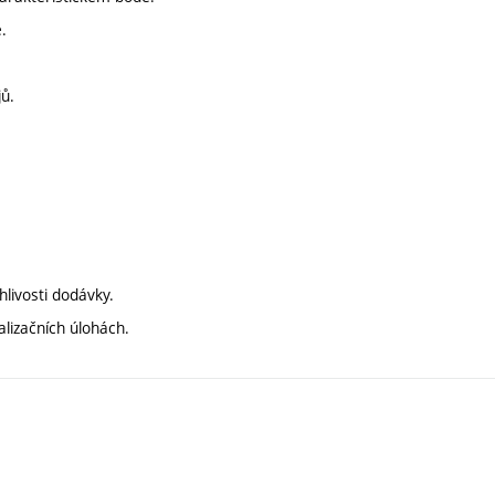
.
jů.
hlivosti dodávky.
alizačních úlohách.