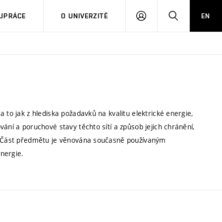
PŘIHLÁSIT
HLEDAT
UPRÁCE
O UNIVERZITĚ
EN
SE
 to jak z hlediska požadavků na kvalitu elektrické energie,
ání a poruchové stavy těchto sítí a způsob jejich chránění,
y. Část předmětu je věnována současně používaným
nergie.