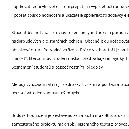
- aplikovat teorii vlnového šíření přepětí na výpočet ochranné v
- popsat způsob hodnocení a ukazatele spolehlivosti dodávky ele
Student by měl znát principy řešení nesymetrických poruch v e
nadproudových a distančních ochran. Obecně jsou požadovány
absolvován kurz Rozvodná zařízení. Práce v laboratoři je po
činnost“, kterou musí studenti získat před zahájením výuky. 
Seznámení studentů s bezpečnostními předpisy.
Metody vyučování zahrnují přednášky, cvičení na počítači a lab
odevzdává jeden samostatný projekt.
Bodové hodnocení je sestaveno ze zápočtu max 40b. a ústní 
samostatného projektu max 15b., písemného testu z provozu