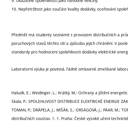
9. Ukazatele spolehlivosti jako náhodné veličiny.
10. Nepřetržitost jako součást kvality dodávky, oceňování spolehl
Předmět má studenty seznámit s provozem distribučních a průmy
poruchových stavů těchto sítí a způsobu jejich chránění. V pos
standardy pro hodnocení spolehlivosti dodávky elektrické energ
Laboratorní výuka je povinná, řádně omluvené zmeškané laborat
Haluzík, E.; Weidinger, L.; Krátký, M.; Ochrany a jištění energeti
Skala, P.; SPOLEHLIVOST DISTRIBUCE ELEKTRICKÉ ENERGIE ZÁKA
TOMAN, P.; DRÁPELA, J.; MIŠÁK, S.; ORSÁGOVÁ, J.; PAAR, M.; TO
distribučních soustav. 1. 1. Praha: České vysoké učení technick