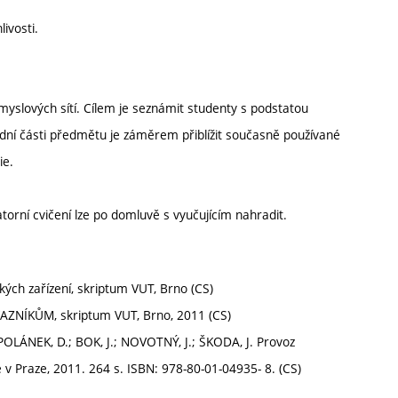
ivosti.
slových sítí. Cílem je seznámit studenty s podstatou
lední části předmětu je záměrem přiblížit současně používané
ie.
orní cvičení lze po domluvě s vyučujícím nahradit.
ckých zařízení, skriptum VUT, Brno (CS)
ZNÍKŮM, skriptum VUT, Brno, 2011 (CS)
POLÁNEK, D.; BOK, J.; NOVOTNÝ, J.; ŠKODA, J. Provoz
é v Praze, 2011. 264 s. ISBN: 978-80-01-04935- 8. (CS)