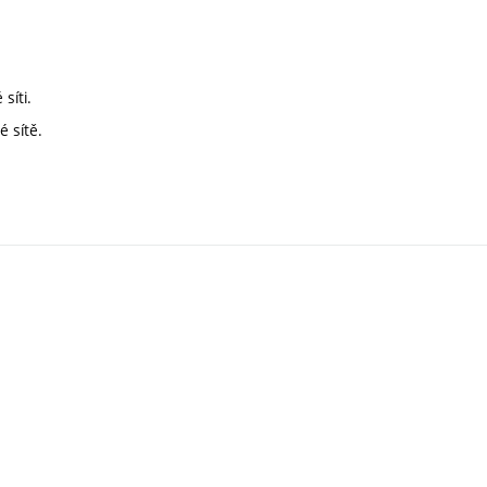
síti.
 sítě.