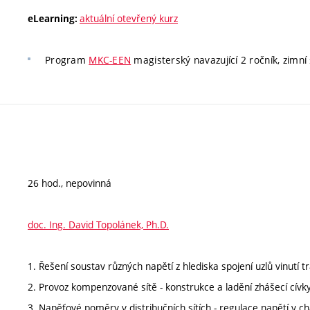
aktuální otevřený kurz
eLearning:
Program
MKC-EEN
magisterský navazující 2 ročník, zimní 
26 hod., nepovinná
doc. Ing. David Topolánek, Ph.D.
1. Řešení soustav různých napětí z hlediska spojení uzlů vinutí tr
2. Provoz kompenzované sítě - konstrukce a ladění zhášecí cívky
3. Napěťové poměry v distribučních sítích - regulace napětí v c