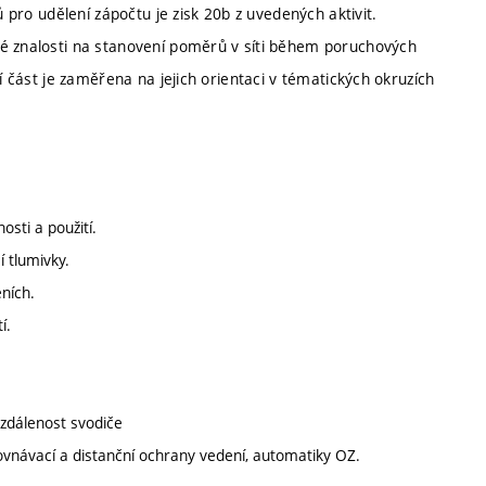
ů pro udělení zápočtu je zisk 20b z uvedených aktivit.
ké znalosti na stanovení poměrů v síti během poruchových
í část je zaměřena na jejich orientaci v tématických okruzích
nosti a použití.
 tlumivky.
ních.
í.
vzdálenost svodiče
ovnávací a distanční ochrany vedení, automatiky OZ.