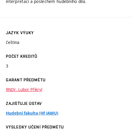
interpretací a poslechem hudebního díla.
JAZYK VÝUKY
čeština
POČET KREDITŮ
3
GARANT PŘEDMĚTU
RNDr. Lubor Přikryl
ZAJIŠŤUJE ÚSTAV
Hudební fakulta (HF JAMU)
VÝSLEDKY UČENÍ PŘEDMĚTU