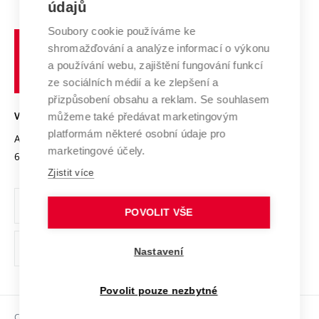
E-přihláška
údajů
Zahraniční spolupráce
Systém zajišťování kvality výzkumu
Profil univerzity
Spolupráce se školami
Soubory cookie používáme ke
Vysoké
Výzkumné infrastruktury
shromažďování a analýze informací o výkonu
Udržitelná univerzita
učení
Služby univerzity
Transfer znalostí
a používání webu, zajištění fungování funkcí
technické
Podnikavá univerzita / ContriBUTe
Mezinárodní dohody
ze sociálních médií a ke zlepšení a
Open Science
v
Bezpečná univerzita
přizpůsobení obsahu a reklam. Se souhlasem
Univerzitní sítě
Brně
Projekty
můžeme také předávat marketingovým
VYSOKÉ UČENÍ TECHNICKÉ V BRNĚ
Vyznamenání
platformám některé osobní údaje pro
Projekty ze strukturálních fondů
Antonínská 548/1
www.vut.cz
marketingové účely.
Organizační struktura
602 00 Brno
vut@vutbr.cz
Specifický výzkum
Zjistit více
Úřední deska
Ochrana osobních údajů
POVOLIT VŠE
(externí
Pracovní příležitosti
Nastavení
odkaz)
Podpora a rozvoj zaměstnanců a studujících
Povolit pouze nezbytné
Rovné příležitosti
Copyright © 2026 VUT
Sociální bezpečí