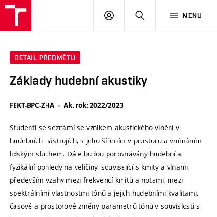
VUT
PŘIHLÁSIT
HLEDAT
MENU
SE
DETAIL PŘEDMĚTU
Základy hudební akustiky
FEKT-BPC-ZHA
Ak. rok: 2022/2023
Studenti se seznámí se vznikem akustického vlnění v
hudebních nástrojích, s jeho šířením v prostoru a vnímáním
lidským sluchem. Dále budou porovnávány hudební a
fyzikální pohledy na veličiny, související s kmity a vlnami,
především vzahy mezi frekvencí kmitů a notami, mezi
spektrálními vlastnostmi tónů a jejich hudebními kvalitami,
časové a prostorové změny parametrů tónů v souvislosti s