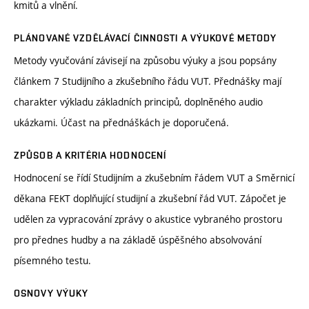
kmitů a vlnění.
PLÁNOVANÉ VZDĚLÁVACÍ ČINNOSTI A VÝUKOVÉ METODY
Metody vyučování závisejí na způsobu výuky a jsou popsány
článkem 7 Studijního a zkušebního řádu VUT. Přednášky mají
charakter výkladu základních principů, doplněného audio
ukázkami. Účast na přednáškách je doporučená.
ZPŮSOB A KRITÉRIA HODNOCENÍ
Hodnocení se řídí Studijním a zkušebním řádem VUT a Směrnicí
děkana FEKT doplňující studijní a zkušební řád VUT. Zápočet je
udělen za vypracování zprávy o akustice vybraného prostoru
pro přednes hudby a na základě úspěšného absolvování
písemného testu.
OSNOVY VÝUKY