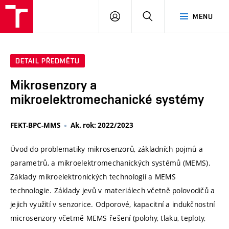
VUT
PŘIHLÁSIT
HLEDAT
MENU
SE
DETAIL PŘEDMĚTU
Mikrosenzory a
mikroelektromechanické systémy
FEKT-BPC-MMS
Ak. rok: 2022/2023
Úvod do problematiky mikrosenzorů, základních pojmů a
parametrů, a mikroelektromechanických systémů (MEMS).
Základy mikroelektronických technologií a MEMS
technologie. Základy jevů v materiálech včetně polovodičů a
jejich využití v senzorice. Odporové, kapacitní a indukčnostní
microsenzory včetmě MEMS řešení (polohy, tlaku, teploty,