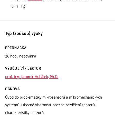
volitelný
Typ (způsob) výuky
PŘEDNÁŠKA
26 hod., nepovinná
VYUČUJÍCÍ / LEKTOR
prof. Ing. Jaromír Hubálek, Ph.D.
OSNOVA
Úvod do problematiky mikrosenzorů a mikromechanických
systémů. Obecné vlastnosti, obecné rozdělení senzorů,
charakteristiky senzorů.