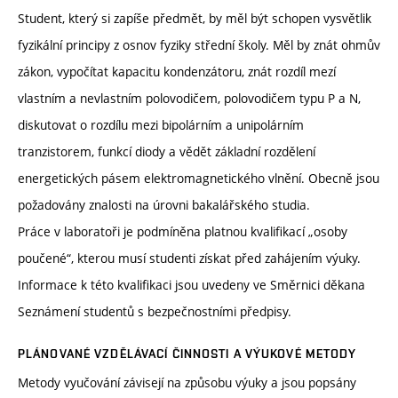
Student, který si zapíše předmět, by měl být schopen vysvětlik
fyzikální principy z osnov fyziky střední školy. Měl by znát ohmův
zákon, vypočítat kapacitu kondenzátoru, znát rozdíl mezí
vlastním a nevlastním polovodičem, polovodičem typu P a N,
diskutovat o rozdílu mezi bipolárním a unipolárním
tranzistorem, funkcí diody a vědět základní rozdělení
energetických pásem elektromagnetického vlnění. Obecně jsou
požadovány znalosti na úrovni bakalářského studia.
Práce v laboratoři je podmíněna platnou kvalifikací „osoby
poučené“, kterou musí studenti získat před zahájením výuky.
Informace k této kvalifikaci jsou uvedeny ve Směrnici děkana
Seznámení studentů s bezpečnostními předpisy.
PLÁNOVANÉ VZDĚLÁVACÍ ČINNOSTI A VÝUKOVÉ METODY
Metody vyučování závisejí na způsobu výuky a jsou popsány