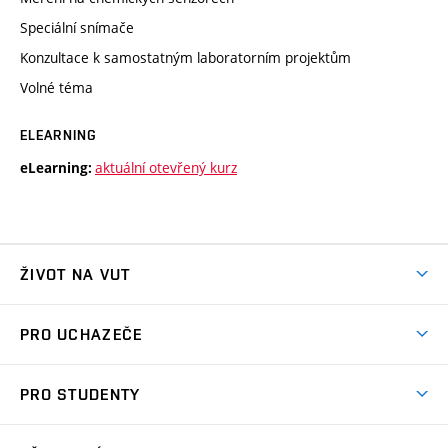
Speciální snímače
Konzultace k samostatným laboratorním projektům
Volné téma
ELEARNING
aktuální otevřený kurz
eLearning:
ŽIVOT NA VUT
Atmosféra VUT
PRO UCHAZEČE
Prostory školy
Proč na VUT
Koleje
PRO STUDENTY
Studijní programy
Stravování
Předměty
Studijní předpisy
Studium a stáže v zahraničí
Stipendia
Dny otevřených dveří