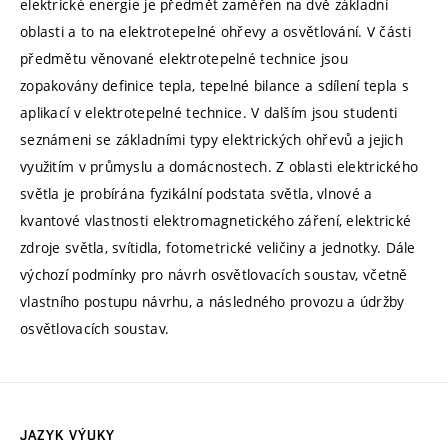
elektrické energie je předmět zaměřen na dvě základní
oblasti a to na elektrotepelné ohřevy a osvětlování. V části
předmětu věnované elektrotepelné technice jsou
zopakovány definice tepla, tepelné bilance a sdílení tepla s
aplikací v elektrotepelné technice. V dalším jsou studenti
seznámeni se základními typy elektrických ohřevů a jejich
využitím v průmyslu a domácnostech. Z oblasti elektrického
světla je probírána fyzikální podstata světla, vlnové a
kvantové vlastnosti elektromagnetického záření, elektrické
zdroje světla, svítidla, fotometrické veličiny a jednotky. Dále
výchozí podmínky pro návrh osvětlovacích soustav, včetně
vlastního postupu návrhu, a následného provozu a údržby
osvětlovacích soustav.
JAZYK VÝUKY