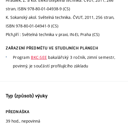
Hradílek, Z. a kol. Elektrotepelná technika. ČVUT, 2011, 266
stran, ISBN 978-80-01-04938-9 (CS)
K. Sokanský akol. Světelná technika. ČVUT, 2011, 256 stran,
ISBN 978-80-01-04941-9 (CS)
Plch,Jiří : Světelná technika v praxi, IN-EL Praha (CS)
ZAŘAZENÍ PŘEDMĚTU VE STUDIJNÍCH PLÁNECH
Program
BKC-SEE
bakalářský 3 ročník, zimní semestr,
povinný, je součástí profilujícího základu
Typ (způsob) výuky
PŘEDNÁŠKA
39 hod., nepovinná