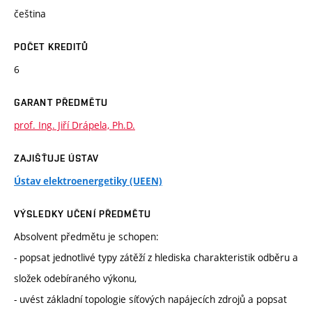
čeština
POČET KREDITŮ
6
GARANT PŘEDMĚTU
prof. Ing. Jiří Drápela, Ph.D.
ZAJIŠŤUJE ÚSTAV
Ústav elektroenergetiky (UEEN)
VÝSLEDKY UČENÍ PŘEDMĚTU
Absolvent předmětu je schopen:
- popsat jednotlivé typy zátěží z hlediska charakteristik odběru a
složek odebíraného výkonu,
- uvést základní topologie síťových napájecích zdrojů a popsat