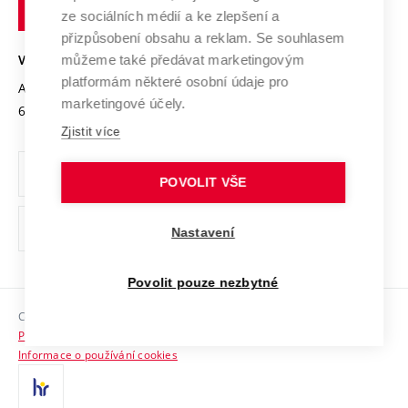
technické
Podnikavá univerzita / ContriBUTe
Mezinárodní dohody
ze sociálních médií a ke zlepšení a
Open Science
v
Bezpečná univerzita
přizpůsobení obsahu a reklam. Se souhlasem
Univerzitní sítě
Brně
Projekty
můžeme také předávat marketingovým
VYSOKÉ UČENÍ TECHNICKÉ V BRNĚ
Vyznamenání
platformám některé osobní údaje pro
Projekty ze strukturálních fondů
Antonínská 548/1
www.vut.cz
marketingové účely.
Organizační struktura
602 00 Brno
vut@vutbr.cz
Specifický výzkum
Zjistit více
Úřední deska
Ochrana osobních údajů
POVOLIT VŠE
(externí
Pracovní příležitosti
Nastavení
odkaz)
Podpora a rozvoj zaměstnanců a studujících
Povolit pouze nezbytné
Rovné příležitosti
Copyright © 2026 VUT
Sociální bezpečí
Prohlášení o přístupnosti
HR Award
Informace o používání cookies
Kontakty