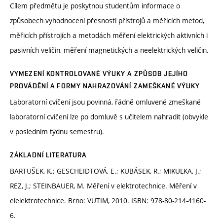
Cílem předmětu je poskytnou studentům informace o
způsobech vyhodnocení přesnosti přístrojů a měřicích metod,
měřicích přístrojích a metodách měření elektrických aktivních i
pasivních veličin, měření magnetických a neelektrických veličin.
VYMEZENÍ KONTROLOVANÉ VÝUKY A ZPŮSOB JEJÍHO
PROVÁDĚNÍ A FORMY NAHRAZOVÁNÍ ZAMEŠKANÉ VÝUKY
Laboratorní cvičení jsou povinná, řádně omluvené zmeškané
laboratorní cvičení lze po domluvě s učitelem nahradit (obvykle
v posledním týdnu semestru).
ZÁKLADNÍ LITERATURA
BARTUŠEK, K.; GESCHEIDTOVÁ, E.; KUBÁSEK, R.; MIKULKA, J.;
REZ, J.; STEINBAUER, M. Měření v elektrotechnice. Měření v
elelektrotechnice. Brno: VUTIM, 2010. ISBN: 978-80-214-4160-
6.