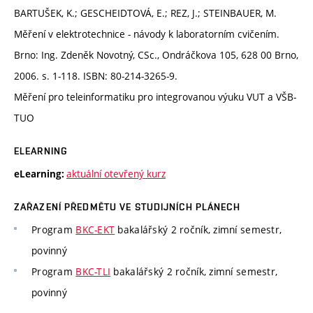
BARTUŠEK, K.; GESCHEIDTOVÁ, E.; REZ, J.; STEINBAUER, M.
Měření v elektrotechnice - návody k laboratorním cvičením.
Brno: Ing. Zdeněk Novotný, CSc., Ondráčkova 105, 628 00 Brno,
2006. s. 1-118. ISBN: 80-214-3265-9.
Měření pro teleinformatiku pro integrovanou výuku VUT a VŠB-
TUO
ELEARNING
aktuální otevřený kurz
eLearning:
ZAŘAZENÍ PŘEDMĚTU VE STUDIJNÍCH PLÁNECH
Program
BKC-EKT
bakalářský 2 ročník, zimní semestr,
povinný
Program
BKC-TLI
bakalářský 2 ročník, zimní semestr,
povinný