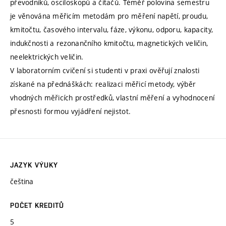
převodníků, osciloskopů a čítačů. Téměř polovina semestru
je věnována měřicím metodám pro měření napětí, proudu,
kmitočtu, časového intervalu, fáze, výkonu, odporu, kapacity,
indukčnosti a rezonančního kmitočtu, magnetických veličin,
neelektrických veličin.
V laboratorním cvičení si studenti v praxi ověřují znalosti
získané na přednáškách: realizaci měřicí metody, výběr
vhodných měřicích prostředků, vlastní měření a vyhodnocení
přesnosti formou vyjádření nejistot.
JAZYK VÝUKY
čeština
POČET KREDITŮ
5