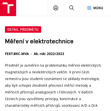
VUT
PŘIHLÁSIT
HLEDAT
MENU
SE
DETAIL PŘEDMĚTU
Měření v elektrotechnice
FEKT-BKC-MVA
Ak. rok: 2022/2023
Předmět je zaměřen na problematiku měření elektrických,
magnetických a neelektrických veličin. V první části
semestru jsou studenti seznámeni se základy metrologie,
aby byli schopni zhodnotit přesnost měřicí metody a
měřicích přístrojů analogových i číslicových. V dalších
částech jsou vysvětleny principy, konstrukce a
charakteristiky měřicích přístrojů, vzorkovaní, A/D a D/A