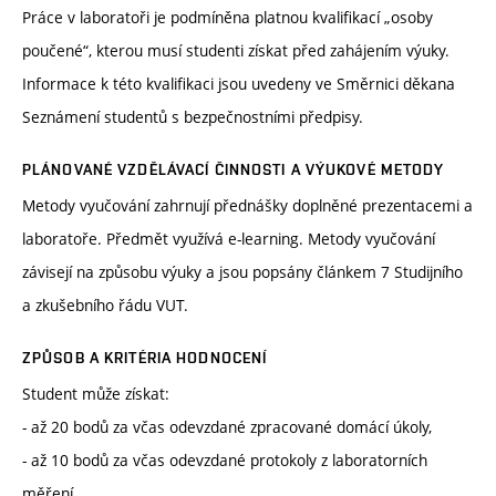
Práce v laboratoři je podmíněna platnou kvalifikací „osoby
poučené“, kterou musí studenti získat před zahájením výuky.
Informace k této kvalifikaci jsou uvedeny ve Směrnici děkana
Seznámení studentů s bezpečnostními předpisy.
PLÁNOVANÉ VZDĚLÁVACÍ ČINNOSTI A VÝUKOVÉ METODY
Metody vyučování zahrnují přednášky doplněné prezentacemi a
laboratoře. Předmět využívá e-learning. Metody vyučování
závisejí na způsobu výuky a jsou popsány článkem 7 Studijního
a zkušebního řádu VUT.
ZPŮSOB A KRITÉRIA HODNOCENÍ
Student může získat:
- až 20 bodů za včas odevzdané zpracované domácí úkoly,
- až 10 bodů za včas odevzdané protokoly z laboratorních
měření,