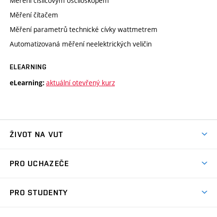
Měření číslicovým osciloskopem
Měření čítačem
Měření parametrů technické cívky wattmetrem
Automatizovaná měření neelektrických veličin
ELEARNING
aktuální otevřený kurz
eLearning:
ŽIVOT NA VUT
Atmosféra VUT
PRO UCHAZEČE
Prostory školy
Proč na VUT
Koleje
PRO STUDENTY
Studijní programy
Stravování
Předměty
Studijní předpisy
Studium a stáže v zahraničí
Stipendia