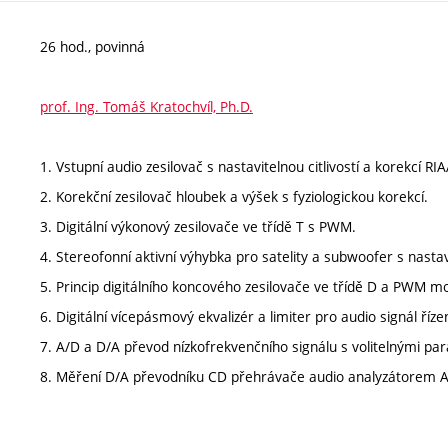
26 hod., povinná
prof. Ing. Tomáš Kratochvíl, Ph.D.
1. Vstupní audio zesilovač s nastavitelnou citlivostí a korekcí RIA
2. Korekční zesilovač hloubek a výšek s fyziologickou korekcí.
3. Digitální výkonový zesilovače ve třídě T s PWM.
4. Stereofonní aktivní výhybka pro satelity a subwoofer s nast
5. Princip digitálního koncového zesilovače ve třídě D a PWM mo
6. Digitální vícepásmový ekvalizér a limiter pro audio signál říz
7. A/D a D/A převod nízkofrekvenčního signálu s volitelnými pa
8. Měření D/A převodníku CD přehrávače audio analyzátorem Au