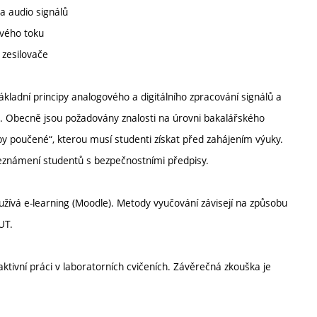
 a audio signálů
ového toku
 zesilovače
ákladní principy analogového a digitálního zpracování signálů a
u. Obecně jsou požadovány znalosti na úrovni bakalářského
oby poučené“, kterou musí studenti získat před zahájením výuky.
Seznámení studentů s bezpečnostními předpisy.
žívá e-learning (Moodle). Metody vyučování závisejí na způsobu
UT.
tivní práci v laboratorních cvičeních. Závěrečná zkouška je