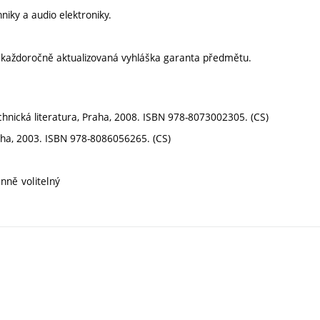
hniky a audio elektroniky.
í každoročně aktualizovaná vyhláška garanta předmětu.
echnická literatura, Praha, 2008. ISBN 978-8073002305. (CS)
raha, 2003. ISBN 978-8086056265. (CS)
nně volitelný