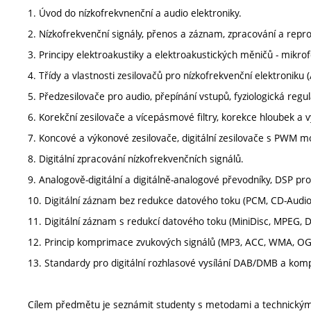
1. Úvod do nízkofrekvnenční a audio elektroniky.
2. Nízkofrekvenční signály, přenos a záznam, zpracování a repr
3. Principy elektroakustiky a elektroakustických měničů - mikro
4. Třídy a vlastnosti zesilovačů pro nízkofrekvenční elektroniku (A
5. Předzesilovače pro audio, přepínání vstupů, fyziologická regul
6. Korekční zesilovače a vícepásmové filtry, korekce hloubek a v
7. Koncové a výkonové zesilovače, digitální zesilovače s PWM mo
8. Digitální zpracování nízkofrekvenčních signálů.
9. Analogově-digitální a digitálně-analogové převodníky, DSP pr
10. Digitální záznam bez redukce datového toku (PCM, CD-Audio
11. Digitální záznam s redukcí datového toku (MiniDisc, MPEG, Do
12. Princip komprimace zvukových signálů (MP3, ACC, WMA, OGG
13. Standardy pro digitální rozhlasové vysílání DAB/DMB a komp
Cílem předmětu je seznámit studenty s metodami a technickými