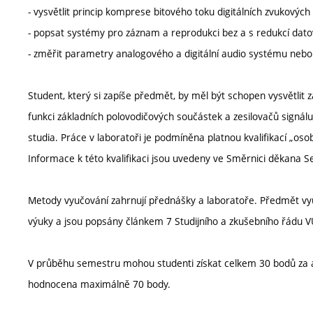
- vysvětlit princip komprese bitového toku digitálních zvukových
- popsat systémy pro záznam a reprodukci bez a s redukcí dat
- změřit parametry analogového a digitální audio systému nebo
Student, který si zapíše předmět, by měl být schopen vysvětlit z
funkci základních polovodičových součástek a zesilovačů signál
studia. Práce v laboratoři je podmíněna platnou kvalifikací „os
Informace k této kvalifikaci jsou uvedeny ve Směrnici děkana 
Metody vyučování zahrnují přednášky a laboratoře. Předmět vyu
výuky a jsou popsány článkem 7 Studijního a zkušebního řádu V
V průběhu semestru mohou studenti získat celkem 30 bodů za ak
hodnocena maximálně 70 body.