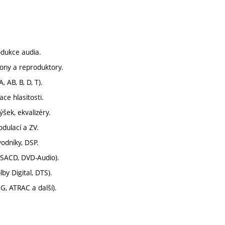
odukce audia.
fony a reproduktory.
, AB, B, D, T).
ace hlasitosti.
ýšek, ekvalizéry.
dulací a ZV.
vodníky, DSP.
 SACD, DVD-Audio).
by Digital, DTS).
, ATRAC a další).