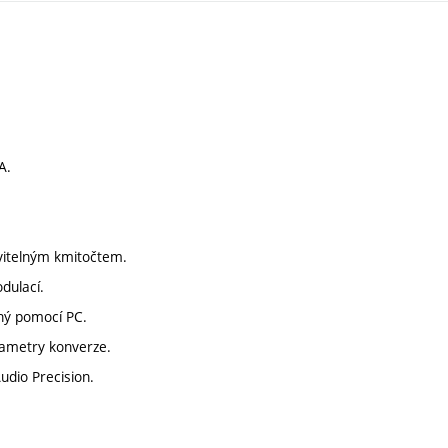
A.
avitelným kmitočtem.
dulací.
ený pomocí PC.
rametry konverze.
dio Precision.