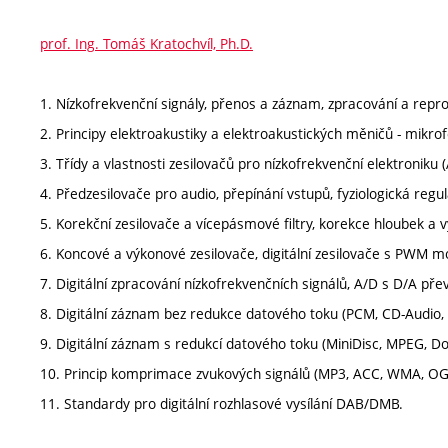
prof. Ing. Tomáš Kratochvíl, Ph.D.
1. Nízkofrekvenční signály, přenos a záznam, zpracování a repr
2. Principy elektroakustiky a elektroakustických měničů - mikro
3. Třídy a vlastnosti zesilovačů pro nízkofrekvenční elektroniku (A
4. Předzesilovače pro audio, přepínání vstupů, fyziologická regul
5. Korekční zesilovače a vícepásmové filtry, korekce hloubek a v
6. Koncové a výkonové zesilovače, digitální zesilovače s PWM mo
7. Digitální zpracování nízkofrekvenčních signálů, A/D s D/A pře
8. Digitální záznam bez redukce datového toku (PCM, CD-Audio,
9. Digitální záznam s redukcí datového toku (MiniDisc, MPEG, Dol
10. Princip komprimace zvukových signálů (MP3, ACC, WMA, OGG
11. Standardy pro digitální rozhlasové vysílání DAB/DMB.