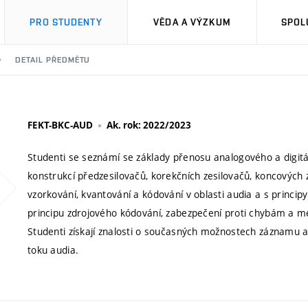
PRO STUDENTY
VĚDA A VÝZKUM
SPOL
DETAIL PŘEDMĚTU
FEKT-BKC-AUD
Ak. rok: 2022/2023
Studenti se seznámí se základy přenosu analogového a digitál
konstrukcí předzesilovačů, korekčních zesilovačů, koncových z
vzorkování, kvantování a kódování v oblasti audia a s princi
principu zdrojového kódování, zabezpečení proti chybám a m
Studenti získají znalosti o současných možnostech záznamu 
toku audia.