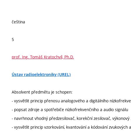
čeština
5
prof. Ing. Tomáš Kratochvíl, Ph.D.
Ústav radioelektroniky (UREL)
Absolvent předmětu je schopen:
- vysvětlit princip přenosu analogového a digitálního nízkofrekv
- popsat zdroje a spotřebiče nízkofrekvenčního a audio signálu
- navrhnout vhodný předzesilovač, korekční zesilovač, výkonový z
- vysvětlit princip vzorkování, kvantování a kódování zvukových 