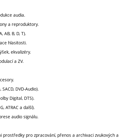
odukce audia.
fony a reproduktory.
, AB, B, D, T).
ace hlasitosti.
ýšek, ekvalizéry.
dulací a ZV.
ocesory.
, SACD, DVD-Audio).
lby Digital, DTS).
, ATRAC a další).
rese audio signálu.
 prostředky pro zpracování, přenos a archivaci zvukových a