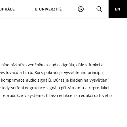
PŘIHLÁSIT
HLEDAT
UPRÁCE
O UNIVERZITĚ
EN
SE
ního nízkofrekvenčního a audio signálu, dále s funkcí a
esilovačů a filtrů. Kurs pokračuje vysvětlením principu
py komprimace audio signálů. Důraz je kladen na vysvětlení
etody snížení degradace signálu při záznamu a reprodukci.
a reprodukce v systémech bez redukce i s redukcí datového