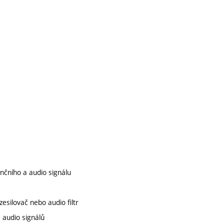
enčního a audio signálu
esilovač nebo audio filtr
a audio signálů