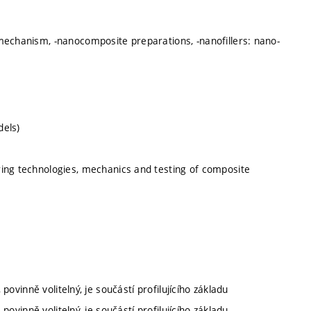
mechanism, -nanocomposite preparations, -nanofillers: nano-
dels)
ring technologies, mechanics and testing of composite
povinně volitelný, je součástí profilujícího základu
povinně volitelný, je součástí profilujícího základu