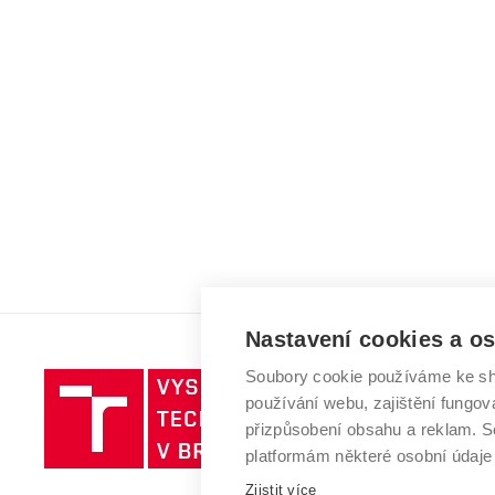
Nastavení cookies a o
Soubory cookie používáme ke sh
Vysoké
používání webu, zajištění fungová
učení
přizpůsobení obsahu a reklam.
technické
platformám některé osobní údaje
v
Brně
Zjistit více