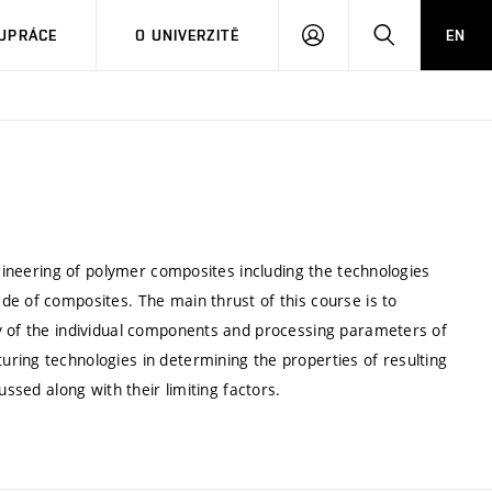
PŘIHLÁSIT
HLEDAT
UPRÁCE
O UNIVERZITĚ
EN
SE
ngineering of polymer composites including the technologies
de of composites. The main thrust of this course is to
y of the individual components and processing parameters of
ring technologies in determining the properties of resulting
ussed along with their limiting factors.