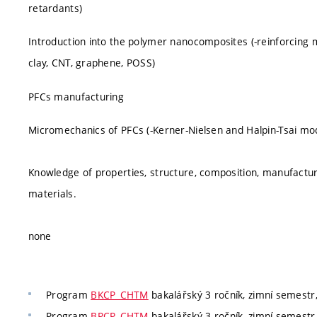
retardants)
Introduction into the polymer nanocomposites (-reinforcing 
clay, CNT, graphene, POSS)
PFCs manufacturing
Micromechanics of PFCs (-Kerner-Nielsen and Halpin-Tsai mo
Knowledge of properties, structure, composition, manufactu
materials.
none
Program
BKCP_CHTM
bakalářský 3 ročník, zimní semestr, 
Program
BPCP_CHTM
bakalářský 3 ročník, zimní semestr, 