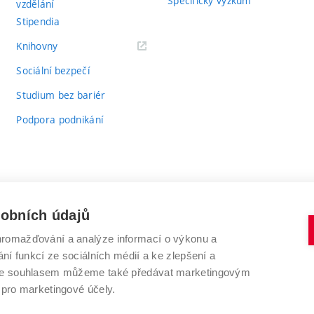
Specifický výzkum
vzdělání
Stipendia
(externí
Knihovny
odkaz)
Sociální bezpečí
Studium bez bariér
Podpora podnikání
sobních údajů
romažďování a analýze informací o výkonu a
VYSOKÉ UČENÍ TECHNICKÉ V BRNĚ
ní funkcí ze sociálních médií a ke zlepšení a
Antonínská 548/1
www.vut.cz
 Se souhlasem můžeme také předávat marketingovým
602 00 Brno
vut@vutbr.cz
 pro marketingové účely.