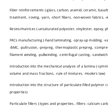
Fiber reinforcements (-glass, carbon, aramid, ceramic, basalt
treatment, -roving, -yarn, -short fibers, -non-woven fabrics, 
Resins/matrices (-unsaturated polyester, vinylester, epoxy, ph
FRCs manufacturing (-hand laminating, -spray-up molding, -
-BMC, -pultrusion, -prepreg, -thermoplastic prepreg, -compres
filament winding, -pullwinding, -centrifugal casting, -sandwic
Introduction into the mechanical analysis of a lamina (-symme
volume and mass fractions, -rule of mixtures, -Hooke’s law)
Introduction into the structure of particulate-filled polymer 
properties)
Particulate fillers (-types and properties, -fillers: calcium car