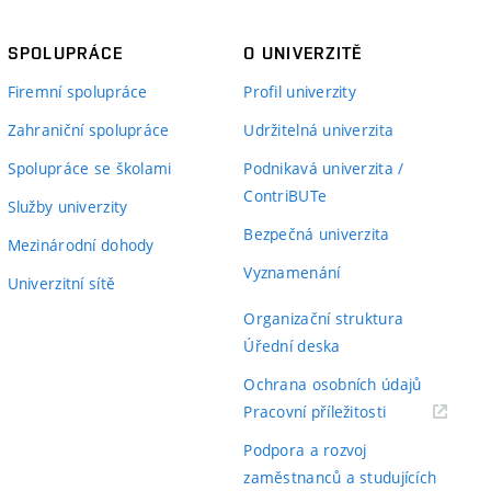
SPOLUPRÁCE
O UNIVERZITĚ
Firemní spolupráce
Profil univerzity
Zahraniční spolupráce
Udržitelná univerzita
Spolupráce se školami
Podnikavá univerzita /
ContriBUTe
Služby univerzity
Bezpečná univerzita
Mezinárodní dohody
Vyznamenání
Univerzitní sítě
Organizační struktura
Úřední deska
Ochrana osobních údajů
(externí
Pracovní příležitosti
odkaz)
Podpora a rozvoj
zaměstnanců a studujících