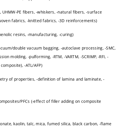
, UHMW-PE fibers, -whiskers, -natural fibers, -surface
-woven fabrics, -knitted fabrics, -3D reinforcements)
enolic resins, -manufacturing, -curing)
vacuum/double vacuum bagging, -autoclave processing, -SMC,
sion molding, -pulforming, -RTM, -VARTM, -SCRIMP, -RFI, -
h composite), -ATL/AFP)
try of properties, -definition of lamina and laminate, -
composites/PFCs (-effect of filler adding on composite
bonate, kaolin, talc, mica, fumed silica, black carbon, -flame