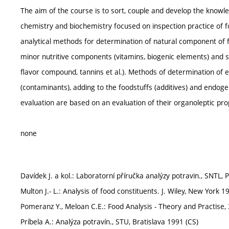
The aim of the course is to sort, couple and develop the knowled
chemistry and biochemistry focused on inspection practice of f
analytical methods for determination of natural component of fo
minor nutritive components (vitamins, biogenic elements) and se
flavor compound, tannins et al.). Methods of determination of 
(contaminants), adding to the foodstuffs (additives) and endo
evaluation are based on an evaluation of their organoleptic pr
none
Davídek J. a kol.: Laboratorní příručka analýzy potravin., SNTL,
Multon J.- L.: Analysis of food constituents. J. Wiley, New York 1
Pomeranz Y., Meloan C.E.: Food Analysis - Theory and Practise, 
Príbela A.: Analýza potravín., STU, Bratislava 1991 (CS)