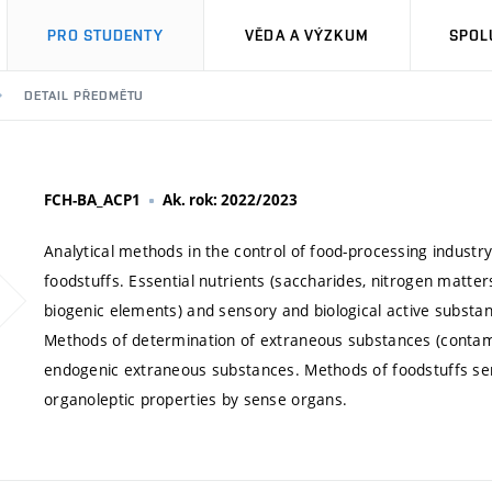
PRO STUDENTY
VĚDA A VÝZKUM
SPOL
DETAIL PŘEDMĚTU
FCH-BA_ACP1
Ak. rok: 2022/2023
Analytical methods in the control of food-processing indust
foodstuffs. Essential nutrients (saccharides, nitrogen matters
biogenic elements) and sensory and biological active substanc
Methods of determination of extraneous substances (contamin
endogenic extraneous substances. Methods of foodstuffs sen
organoleptic properties by sense organs.