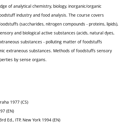
ge of analytical chemistry, biology, inorganic/organic
oodstuff industry and food analysis. The course covers
odstuffs (saccharides, nitrogen compounds - proteins, lipids),
nsory and biological active substances (acids, natural dyes,
extraneous substances - polluting matter of foodstuffs
genic extraneous substances. Methods of foodstuffs sensory
operties by sense organs.
 Praha 1977 (CS)
997 (EN)
3rd Ed., ITP, New York 1994 (EN)