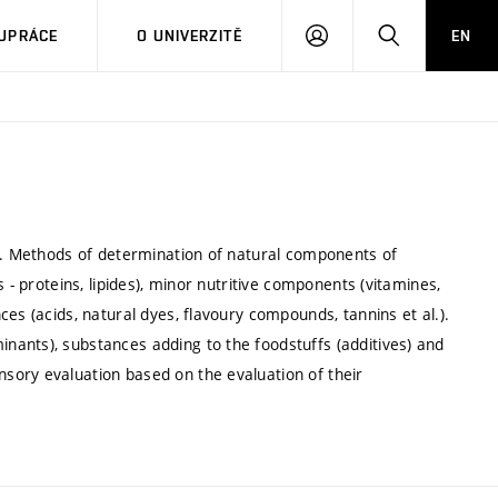
PŘIHLÁSIT
HLEDAT
UPRÁCE
O UNIVERZITĚ
EN
SE
ry. Methods of determination of natural components of
 - proteins, lipides), minor nutritive components (vitamines,
es (acids, natural dyes, flavoury compounds, tannins et al.).
ants), substances adding to the foodstuffs (additives) and
sory evaluation based on the evaluation of their