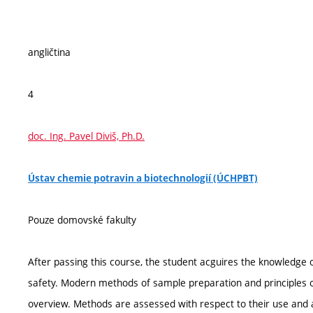
angličtina
4
doc. Ing. Pavel Diviš, Ph.D.
Ústav chemie potravin a biotechnologií (ÚCHPBT)
Pouze domovské fakulty
After passing this course, the student acguires the knowledge 
safety. Modern methods of sample preparation and principles of
overview. Methods are assessed with respect to their use and 