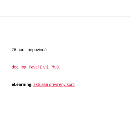
26 hod., nepovinná
doc. Ing. Pavel Diviš, Ph.D.
aktuální otevřený kurz
eLearning: