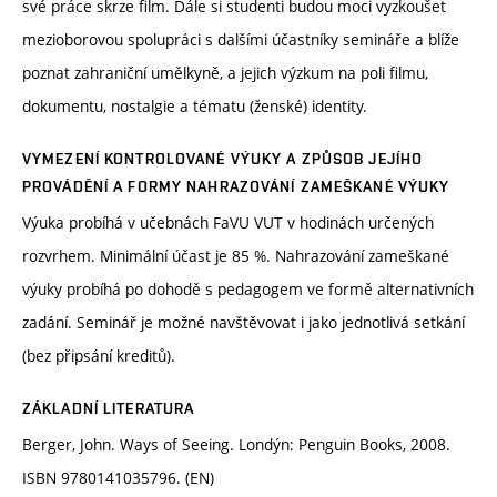
své práce skrze film. Dále si studenti budou moci vyzkoušet
mezioborovou spolupráci s dalšími účastníky semináře a blíže
poznat zahraniční umělkyně, a jejich výzkum na poli filmu,
dokumentu, nostalgie a tématu (ženské) identity.
VYMEZENÍ KONTROLOVANÉ VÝUKY A ZPŮSOB JEJÍHO
PROVÁDĚNÍ A FORMY NAHRAZOVÁNÍ ZAMEŠKANÉ VÝUKY
Výuka probíhá v učebnách FaVU VUT v hodinách určených
rozvrhem. Minimální účast je 85 %. Nahrazování zameškané
výuky probíhá po dohodě s pedagogem ve formě alternativních
zadání. Seminář je možné navštěvovat i jako jednotlivá setkání
(bez připsání kreditů).
ZÁKLADNÍ LITERATURA
Berger, John. Ways of Seeing. Londýn: Penguin Books, 2008.
ISBN 9780141035796. (EN)