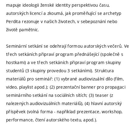
mapuje ideologii ženské identity perspektivou času,
autorských licencí a zkoumá, jak proměňující se archetyp
Perdita rezonuje v našich životech, v sebepoznání nebo
životě pamětnic.
Seminární setkání se odehrají formou autorských večerů. Ve
třech setkáních připraví program přednášející (společně s
hostkami) a ve třech setkáních připraví program skupiny
studentů (3 skupiny provedou 3 setkáními). Struktura
materiálů pro seminář: (1) vybrané audiovizuální dílo (film,
video, playlist apod.); (2) prezentační banner pro propagaci
seminárního setkání na sociálních sítích; (3) teaser (z
nalezených audiovizuálních materiálů), (4) hlavní autorský
příspěvek (volná forma - například prezentace, workshop,
performance, čtení autorského textu, apod.).