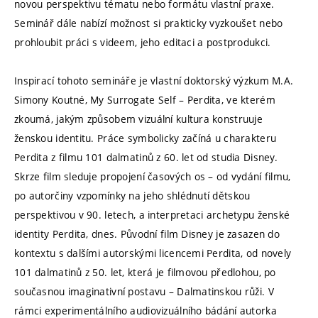
novou perspektivu tématu nebo formátu vlastní praxe.
Seminář dále nabízí možnost si prakticky vyzkoušet nebo
prohloubit práci s videem, jeho editaci a postprodukci.
Inspirací tohoto semináře je vlastní doktorský výzkum M.A.
Simony Koutné, My Surrogate Self – Perdita, ve kterém
zkoumá, jakým způsobem vizuální kultura konstruuje
ženskou identitu. Práce symbolicky začíná u charakteru
Perdita z filmu 101 dalmatinů z 60. let od studia Disney.
Skrze film sleduje propojení časových os – od vydání filmu,
po autorčiny vzpomínky na jeho shlédnutí dětskou
perspektivou v 90. letech, a interpretaci archetypu ženské
identity Perdita, dnes. Původní film Disney je zasazen do
kontextu s dalšími autorskými licencemi Perdita, od novely
101 dalmatinů z 50. let, která je filmovou předlohou, po
současnou imaginativní postavu – Dalmatinskou růži. V
rámci experimentálního audiovizuálního bádání autorka