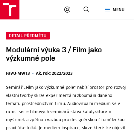
VUT
PŘIHLÁSIT
HLEDAT
MENU
SE
DETAIL PŘEDMĚTU
Modulární výuka 3 / Film jako
výzkumné pole
FaVU-MWT3
Ak. rok: 2022/2023
Seminář „Film jako výzkumné pole“ nabízí prostor pro rozvoj
vlastní tvorby skrze experimentální zkoumání daného
tématu prostřednictvím filmu. Audiovizuální médium se v
rámci série filmových seminářů stává katalyzátorem
myšlenek a zpětnou vazbou pro designérskou či uměleckou
praxi účastníků. Je médiem inspirace, skrze které lze objevit