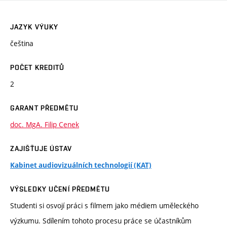
JAZYK VÝUKY
čeština
POČET KREDITŮ
2
GARANT PŘEDMĚTU
doc. MgA. Filip Cenek
ZAJIŠŤUJE ÚSTAV
Kabinet audiovizuálních technologií (KAT)
VÝSLEDKY UČENÍ PŘEDMĚTU
Studenti si osvojí práci s filmem jako médiem uměleckého
výzkumu. Sdílením tohoto procesu práce se účastníkům