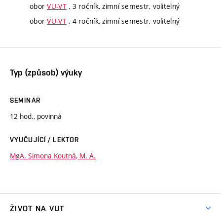
obor
VU-VT
, 3 ročník, zimní semestr, volitelný
obor
VU-VT
, 4 ročník, zimní semestr, volitelný
Typ (způsob) výuky
SEMINÁŘ
12 hod., povinná
VYUČUJÍCÍ / LEKTOR
MgA. Simona Koutná, M. A.
ŽIVOT NA VUT