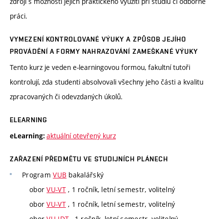
zdroji s možností jejich praktického využití při studiu či odborné
práci.
VYMEZENÍ KONTROLOVANÉ VÝUKY A ZPŮSOB JEJÍHO
PROVÁDĚNÍ A FORMY NAHRAZOVÁNÍ ZAMEŠKANÉ VÝUKY
Tento kurz je veden e-learningovou formou, fakultní tutoři
kontrolují, zda studenti absolvovali všechny jeho části a kvalitu
zpracovaných či odevzdaných úkolů.
ELEARNING
aktuální otevřený kurz
eLearning:
ZAŘAZENÍ PŘEDMĚTU VE STUDIJNÍCH PLÁNECH
Program
VUB
bakalářský
obor
VU-VT
, 1 ročník, letní semestr, volitelný
obor
VU-VT
, 1 ročník, letní semestr, volitelný
obor
VU-IDT
, 1 ročník, letní semestr, volitelný