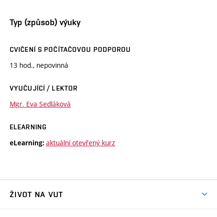
Typ (způsob) výuky
CVIČENÍ S POČÍTAČOVOU PODPOROU
13 hod., nepovinná
VYUČUJÍCÍ / LEKTOR
Mgr. Eva Sedláková
ELEARNING
aktuální otevřený kurz
eLearning:
ŽIVOT NA VUT
Atmosféra VUT