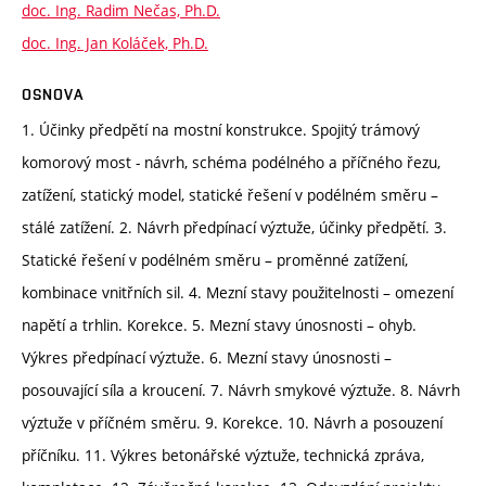
doc. Ing. Radim Nečas, Ph.D.
doc. Ing. Jan Koláček, Ph.D.
OSNOVA
1. Účinky předpětí na mostní konstrukce. Spojitý trámový
komorový most - návrh, schéma podélného a příčného řezu,
zatížení, statický model, statické řešení v podélném směru –
stálé zatížení. 2. Návrh předpínací výztuže, účinky předpětí. 3.
Statické řešení v podélném směru – proměnné zatížení,
kombinace vnitřních sil. 4. Mezní stavy použitelnosti – omezení
napětí a trhlin. Korekce. 5. Mezní stavy únosnosti – ohyb.
Výkres předpínací výztuže. 6. Mezní stavy únosnosti –
posouvající síla a kroucení. 7. Návrh smykové výztuže. 8. Návrh
výztuže v příčném směru. 9. Korekce. 10. Návrh a posouzení
příčníku. 11. Výkres betonářské výztuže, technická zpráva,