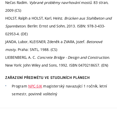
Nečas Radim.
Vybrané problémy navrhování mostů
. 83 stran,
2009 (CS)
HOLST, Ralph a HOLST, Karl, Heinz.
Brücken aus Stahlbeton und
Spannbeton
. Berlin: Ernst und Sohn, 2013. ISBN: 978-3-433-
02953-4. (DE)
JANDA, Lubor, KLEISNER, Zdeněk a ZVARA, Jozef.
Betonové
mosty
. Praha: SNTL, 1988. (CS)
LIEBENBERG, A. C.
Concrete Bridge - Design and Construction
.
New York: John Wiley and Sons, 1992. ISBN 0470218657. (EN)
ZAŘAZENÍ PŘEDMĚTU VE STUDIJNÍCH PLÁNECH
Program
NPC-SIK
magisterský navazující 1 ročník, letní
semestr, povinně volitelný