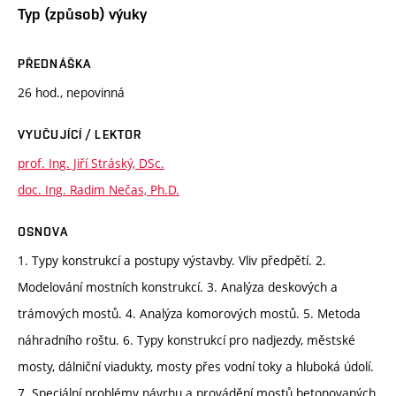
Typ (způsob) výuky
PŘEDNÁŠKA
26 hod., nepovinná
VYUČUJÍCÍ / LEKTOR
prof. Ing. Jiří Stráský, DSc.
doc. Ing. Radim Nečas, Ph.D.
OSNOVA
1. Typy konstrukcí a postupy výstavby. Vliv předpětí. 2.
Modelování mostních konstrukcí. 3. Analýza deskových a
trámových mostů. 4. Analýza komorových mostů. 5. Metoda
náhradního roštu. 6. Typy konstrukcí pro nadjezdy, městské
mosty, dálniční viadukty, mosty přes vodní toky a hluboká údolí.
7. Speciální problémy návrhu a provádění mostů betonovaných