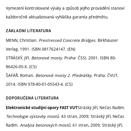
Vymezení kontrolované výuky a způsob jejího provádění stanoví
každoročně aktualizovaná vyhláška garanta předmětu.
ZÁKLADNÍ LITERATURA
MENN, Christian.
Prestressed Concrete Bridges
. Birkhäuser
Verlag, 1991. ISBN 0817624147. (EN)
STRÁSKÝ, Jiří.
Betonové mosty
. Praha: ČSSI, 2001. ISBN 80-
86426-05-X. (CS)
ŠAFÁŘ, Roman.
Betonové mosty 2. Přednášky
. Praha: ČVUT,
2014. ISBN 978-80-01-05543-4. (CS)
DOPORUČENÁ LITERATURA
Stráský Jiří, Nečas Radim.
Elektronické studijní opory FAST VUT
Technologie výstavby mostů
. 43 stran, 2009; Stráský Jiří, Nečas
Radim.
Analýza betonových mostů
. 61 stran, 2009; Stráský Jiří,