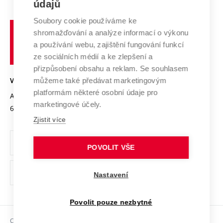
E-přihláška
údajů
Zahraniční spolupráce
Systém zajišťování kvality výzkumu
Profil univerzity
Spolupráce se školami
Soubory cookie používáme ke
Vysoké
Výzkumné infrastruktury
shromažďování a analýze informací o výkonu
Udržitelná univerzita
učení
Služby univerzity
Transfer znalostí
a používání webu, zajištění fungování funkcí
technické
Podnikavá univerzita / ContriBUTe
Mezinárodní dohody
ze sociálních médií a ke zlepšení a
Open Science
v
Bezpečná univerzita
přizpůsobení obsahu a reklam. Se souhlasem
Univerzitní sítě
Brně
Projekty
můžeme také předávat marketingovým
VYSOKÉ UČENÍ TECHNICKÉ V BRNĚ
Vyznamenání
platformám některé osobní údaje pro
Projekty ze strukturálních fondů
Antonínská 548/1
www.vut.cz
marketingové účely.
Organizační struktura
602 00 Brno
vut@vutbr.cz
Specifický výzkum
Zjistit více
Úřední deska
Ochrana osobních údajů
POVOLIT VŠE
(externí
Pracovní příležitosti
Nastavení
odkaz)
Podpora a rozvoj zaměstnanců a studujících
Povolit pouze nezbytné
Rovné příležitosti
Copyright © 2026 VUT
Sociální bezpečí