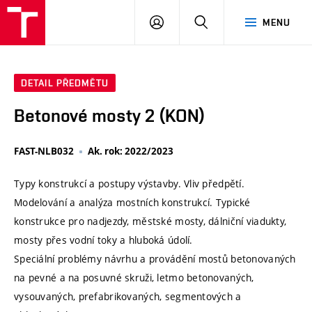
VUT
PŘIHLÁSIT
HLEDAT
MENU
SE
DETAIL PŘEDMĚTU
Betonové mosty 2 (KON)
FAST-NLB032
Ak. rok: 2022/2023
Typy konstrukcí a postupy výstavby. Vliv předpětí.
Modelování a analýza mostních konstrukcí. Typické
konstrukce pro nadjezdy, městské mosty, dálniční viadukty,
mosty přes vodní toky a hluboká údolí.
Speciální problémy návrhu a provádění mostů betonovaných
na pevné a na posuvné skruži, letmo betonovaných,
vysouvaných, prefabrikovaných, segmentových a