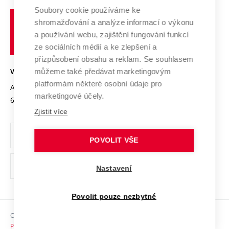
Profil univerzity
Spolupráce se školami
Soubory cookie používáme ke
Vysoké
Výzkumné infrastruktury
shromažďování a analýze informací o výkonu
Udržitelná univerzita
učení
Služby univerzity
Transfer znalostí
a používání webu, zajištění fungování funkcí
technické
Podnikavá univerzita / ContriBUTe
Mezinárodní dohody
ze sociálních médií a ke zlepšení a
Open Science
v
Bezpečná univerzita
přizpůsobení obsahu a reklam. Se souhlasem
Univerzitní sítě
Brně
Projekty
můžeme také předávat marketingovým
VYSOKÉ UČENÍ TECHNICKÉ V BRNĚ
Vyznamenání
platformám některé osobní údaje pro
Projekty ze strukturálních fondů
Antonínská 548/1
www.vut.cz
marketingové účely.
Organizační struktura
602 00 Brno
vut@vutbr.cz
Specifický výzkum
Zjistit více
Úřední deska
Ochrana osobních údajů
POVOLIT VŠE
(externí
Pracovní příležitosti
Nastavení
odkaz)
Podpora a rozvoj zaměstnanců a studujících
Povolit pouze nezbytné
Rovné příležitosti
Copyright © 2026 VUT
Sociální bezpečí
Prohlášení o přístupnosti