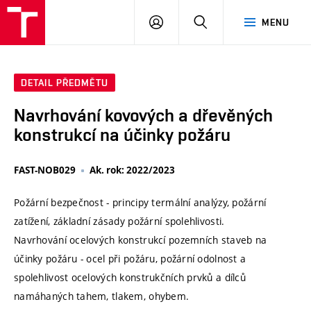
VUT
PŘIHLÁSIT
HLEDAT
MENU
SE
DETAIL PŘEDMĚTU
Navrhování kovových a dřevěných
konstrukcí na účinky požáru
FAST-NOB029
Ak. rok: 2022/2023
Požární bezpečnost - principy termální analýzy, požární
zatížení, základní zásady požární spolehlivosti.
Navrhování ocelových konstrukcí pozemních staveb na
účinky požáru - ocel při požáru, požární odolnost a
spolehlivost ocelových konstrukčních prvků a dílců
namáhaných tahem, tlakem, ohybem.