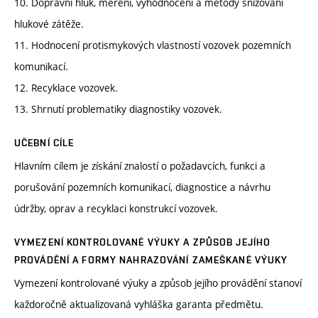
10. Dopravní hluk, měření, vyhodnocení a metody snižování
hlukové zátěže.
11. Hodnocení protismykových vlastností vozovek pozemních
komunikací.
12. Recyklace vozovek.
13. Shrnutí problematiky diagnostiky vozovek.
UČEBNÍ CÍLE
Hlavním cílem je získání znalostí o požadavcích, funkci a
porušování pozemních komunikací, diagnostice a návrhu
údržby, oprav a recyklaci konstrukcí vozovek.
VYMEZENÍ KONTROLOVANÉ VÝUKY A ZPŮSOB JEJÍHO
PROVÁDĚNÍ A FORMY NAHRAZOVÁNÍ ZAMEŠKANÉ VÝUKY
Vymezení kontrolované výuky a způsob jejího provádění stanoví
každoročně aktualizovaná vyhláška garanta předmětu.