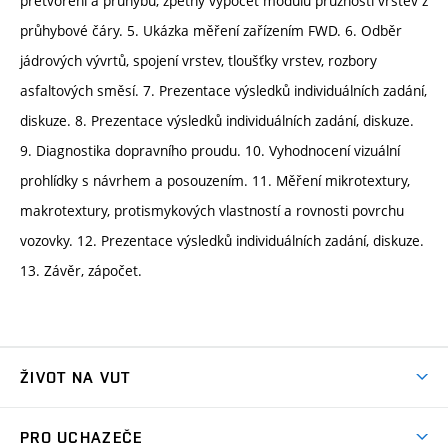
přetvoření a průhybů, zpětný výpočet modulů pružnosti vrstev z
průhybové čáry. 5. Ukázka měření zařízením FWD. 6. Odběr
jádrových vývrtů, spojení vrstev, tloušťky vrstev, rozbory
asfaltových směsí. 7. Prezentace výsledků individuálních zadání,
diskuze. 8. Prezentace výsledků individuálních zadání, diskuze.
9. Diagnostika dopravního proudu. 10. Vyhodnocení vizuální
prohlídky s návrhem a posouzením. 11. Měření mikrotextury,
makrotextury, protismykových vlastností a rovnosti povrchu
vozovky. 12. Prezentace výsledků individuálních zadání, diskuze.
13. Závěr, zápočet.
ŽIVOT NA VUT
Atmosféra VUT
PRO UCHAZEČE