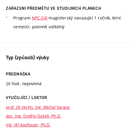
ZAŘAZENÍ PŘEDMĚTU VE STUDIJNÍCH PLÁNECH
Program
NPC-SIK
magisterský navazující 1 ročník, letní
semestr, povinně volitelný
Typ (způsob) výuky
PŘEDNÁŠKA
26 hod., nepovinná
VYUČUJÍCÍ / LEKTOR
prof. Dr.techn. Ing. Michal Varaus
doc. Ing. Ondřej Dašek, Ph.D.
Ing. Jiří Apeltauer, Ph.D.