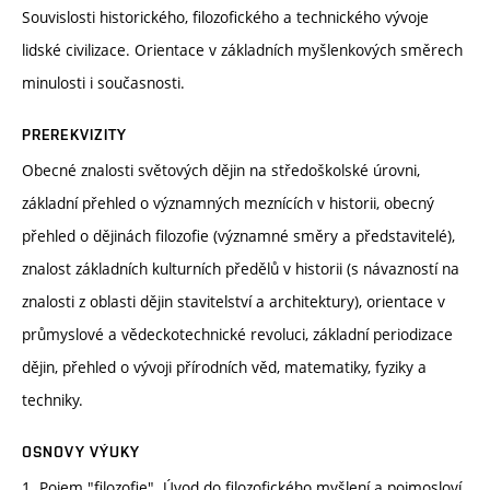
Souvislosti historického, filozofického a technického vývoje
lidské civilizace. Orientace v základních myšlenkových směrech
minulosti i současnosti.
PREREKVIZITY
Obecné znalosti světových dějin na středoškolské úrovni,
základní přehled o významných meznících v historii, obecný
přehled o dějinách filozofie (významné směry a představitelé),
znalost základních kulturních předělů v historii (s návazností na
znalosti z oblasti dějin stavitelství a architektury), orientace v
průmyslové a vědeckotechnické revoluci, základní periodizace
dějin, přehled o vývoji přírodních věd, matematiky, fyziky a
techniky.
OSNOVY VÝUKY
1. Pojem "filozofie". Úvod do filozofického myšlení a pojmosloví.