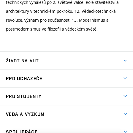
technických vynálezů po 2. světové válce. Role stavitelství a
architektury v technickém pokroku. 12. Vědeckotechnická
revoluce, význam pro současnost. 13. Modernismus a
postmodernismus ve filozofii a vědeckém světě.
ŽIVOT NA VUT
Atmosféra VUT
PRO UCHAZEČE
Prostory školy
Proč na VUT
Koleje
PRO STUDENTY
Studijní programy
Stravování
Předměty
Studijní předpisy
Studium a stáže v zahraničí
Stipendia
Dny otevřených dveří
VĚDA A VÝZKUM
Sport na VUT
(externí
Studijní programy
Poplatky za studium
Uznání zahraničního vzdělání
Knihovny
Aktivity pro juniory
Studentský život
odkaz)
Věda a výzkum na VUT
Harmonogram akademického roku
Zpracování osobních údajů studentů
Sociální bezpečí
SPOLUPRÁCE
Celoživotní vzdělávání