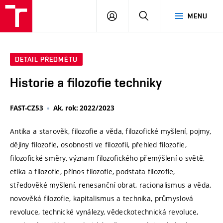
VUT
PŘIHLÁSIT
HLEDAT
MENU
SE
DETAIL PŘEDMĚTU
Historie a filozofie techniky
FAST-CZ53
Ak. rok: 2022/2023
Antika a starověk, filozofie a věda, filozofické myšlení, pojmy,
dějiny filozofie, osobnosti ve filozofii, přehled filozofie,
filozofické směry, význam filozofického přemýšlení o světě,
etika a filozofie, přínos filozofie, podstata filozofie,
středověké myšlení, renesanční obrat, racionalismus a věda,
novověká filozofie, kapitalismus a technika, průmyslová
revoluce, technické vynálezy, vědeckotechnická revoluce,