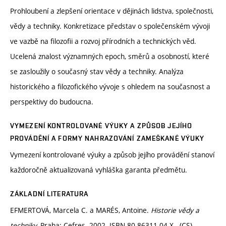
Prohloubení a zlepšení orientace v dějinách lidstva, společnosti,
vědy a techniky. Konkretizace představ o společenském vývoji
ve vazbě na filozofii a rozvoj přírodních a technických věd.
Ucelená znalost významných epoch, směrů a osobností, které
se zasloužily o současný stav vědy a techniky. Analýza
historického a filozofického vývoje s ohledem na současnost a
perspektivy do budoucna.
VYMEZENÍ KONTROLOVANÉ VÝUKY A ZPŮSOB JEJÍHO
PROVÁDĚNÍ A FORMY NAHRAZOVÁNÍ ZAMEŠKANÉ VÝUKY
Vymezení kontrolované výuky a způsob jejího provádění stanoví
každoročně aktualizovaná vyhláška garanta předmětu.
ZÁKLADNÍ LITERATURA
EFMERTOVÁ, Marcela C. a MARÉS, Antoine.
Historie vědy a
techniky.
Praha: Cefres. 2002. ISBN 80-86311-04-X. (CS)