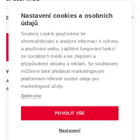
Brno
Podpora excelence
Závěrečné práce
Studium bez bariér
Zpracování osobních údajů uchazečů o studium
Firemní spolupráce
Mezinárodní vědecká rada
Nastavení cookies a osobních
O UNIVERZITĚ
Doktorské studium
Podpora podnikání
E-přihláška
údajů
Zahraniční spolupráce
Systém zajišťování kvality výzkumu
Profil univerzity
Spolupráce se školami
Soubory cookie používáme ke
Vysoké
Výzkumné infrastruktury
shromažďování a analýze informací o výkonu
Udržitelná univerzita
učení
Služby univerzity
Transfer znalostí
a používání webu, zajištění fungování funkcí
technické
Podnikavá univerzita / ContriBUTe
Mezinárodní dohody
ze sociálních médií a ke zlepšení a
Open Science
v
Bezpečná univerzita
přizpůsobení obsahu a reklam. Se souhlasem
Univerzitní sítě
Brně
Projekty
můžeme také předávat marketingovým
VYSOKÉ UČENÍ TECHNICKÉ V BRNĚ
Vyznamenání
platformám některé osobní údaje pro
Projekty ze strukturálních fondů
Antonínská 548/1
www.vut.cz
marketingové účely.
Organizační struktura
602 00 Brno
vut@vutbr.cz
Specifický výzkum
Zjistit více
Úřední deska
Ochrana osobních údajů
POVOLIT VŠE
(externí
Pracovní příležitosti
Nastavení
odkaz)
Podpora a rozvoj zaměstnanců a studujících