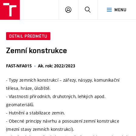
VUT
PŘIHLÁSIT
HLEDAT
MENU
SE
DETAIL PŘEDMĚTU
Zemní konstrukce
FAST-NFA015
Ak. rok: 2022/2023
- Typy zemních konstrukcí – zářezy, násypy, komunikační
tělesa, hráze, úložiště.
- Vlastnosti přírodních, druhotných, lehkých apod.
geomateriálů.
- Hutnění a stabilizace zemin.
- Obecné principy návrhu a posouzení zemní konstrukce
(mezní stavy zemních konstrukcí).