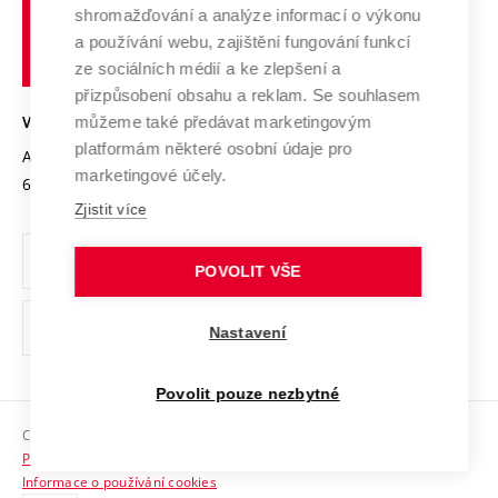
Výzkumné infrastruktury
shromažďování a analýze informací o výkonu
Udržitelná univerzita
učení
Služby univerzity
Transfer znalostí
a používání webu, zajištění fungování funkcí
technické
Podnikavá univerzita / ContriBUTe
Mezinárodní dohody
ze sociálních médií a ke zlepšení a
Open Science
v
Bezpečná univerzita
přizpůsobení obsahu a reklam. Se souhlasem
Univerzitní sítě
Brně
Projekty
můžeme také předávat marketingovým
VYSOKÉ UČENÍ TECHNICKÉ V BRNĚ
Vyznamenání
platformám některé osobní údaje pro
Projekty ze strukturálních fondů
Antonínská 548/1
www.vut.cz
marketingové účely.
Organizační struktura
602 00 Brno
vut@vutbr.cz
Specifický výzkum
Zjistit více
Úřední deska
Ochrana osobních údajů
POVOLIT VŠE
(externí
Pracovní příležitosti
Nastavení
odkaz)
Podpora a rozvoj zaměstnanců a studujících
Povolit pouze nezbytné
Rovné příležitosti
Copyright © 2026 VUT
Sociální bezpečí
Prohlášení o přístupnosti
HR Award
Informace o používání cookies