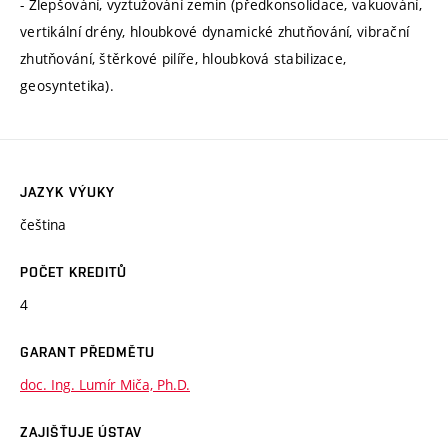
- Zlepšování, vyztužování zemin (předkonsolidace, vakuování,
vertikální drény, hloubkové dynamické zhutňování, vibrační
zhutňování, štěrkové pilíře, hloubková stabilizace,
geosyntetika).
JAZYK VÝUKY
čeština
POČET KREDITŮ
4
GARANT PŘEDMĚTU
doc. Ing. Lumír Miča, Ph.D.
ZAJIŠŤUJE ÚSTAV