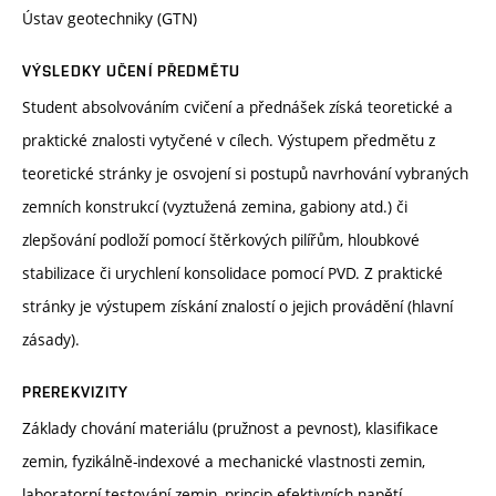
Ústav geotechniky (GTN)
VÝSLEDKY UČENÍ PŘEDMĚTU
Student absolvováním cvičení a přednášek získá teoretické a
praktické znalosti vytyčené v cílech. Výstupem předmětu z
teoretické stránky je osvojení si postupů navrhování vybraných
zemních konstrukcí (vyztužená zemina, gabiony atd.) či
zlepšování podloží pomocí štěrkových pilířům, hloubkové
stabilizace či urychlení konsolidace pomocí PVD. Z praktické
stránky je výstupem získání znalostí o jejich provádění (hlavní
zásady).
PREREKVIZITY
Základy chování materiálu (pružnost a pevnost), klasifikace
zemin, fyzikálně-indexové a mechanické vlastnosti zemin,
laboratorní testování zemin, princip efektivních napětí.