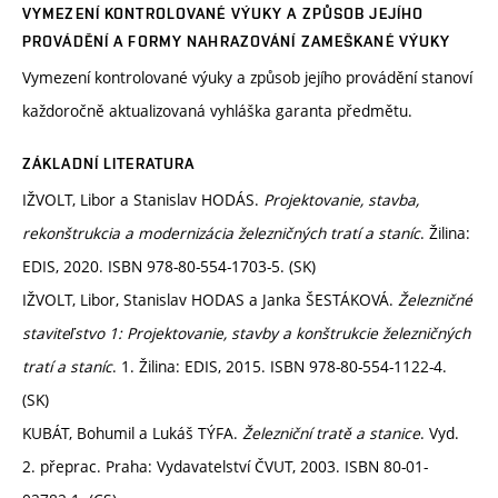
VYMEZENÍ KONTROLOVANÉ VÝUKY A ZPŮSOB JEJÍHO
PROVÁDĚNÍ A FORMY NAHRAZOVÁNÍ ZAMEŠKANÉ VÝUKY
Vymezení kontrolované výuky a způsob jejího provádění stanoví
každoročně aktualizovaná vyhláška garanta předmětu.
ZÁKLADNÍ LITERATURA
IŽVOLT, Libor a Stanislav HODÁS.
Projektovanie, stavba,
rekonštrukcia a modernizácia železničných tratí a staníc
. Žilina:
EDIS, 2020. ISBN 978-80-554-1703-5. (SK)
IŽVOLT, Libor, Stanislav HODAS a Janka ŠESTÁKOVÁ.
Železničné
staviteľstvo 1: Projektovanie, stavby a konštrukcie železničných
tratí a staníc
. 1. Žilina: EDIS, 2015. ISBN 978-80-554-1122-4.
(SK)
KUBÁT, Bohumil a Lukáš TÝFA.
Železniční tratě a stanice
. Vyd.
2. přeprac. Praha: Vydavatelství ČVUT, 2003. ISBN 80-01-