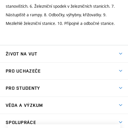
stanovištích. 6. Železniční spodek v železničních stanicích. 7.
Nástupiště a rampy. 8. Odbočky, výhybny, křižovatky. 9.
Mezilehlé železniční stanice. 10. Přípojné a odbočné stanice.
ŽIVOT NA VUT
Atmosféra VUT
PRO UCHAZEČE
Prostory školy
Proč na VUT
Koleje
PRO STUDENTY
Studijní programy
Stravování
Předměty
Studijní předpisy
Studium a stáže v zahraničí
Stipendia
Dny otevřených dveří
VĚDA A VÝZKUM
Sport na VUT
(externí
Studijní programy
Poplatky za studium
Uznání zahraničního vzdělání
Knihovny
Aktivity pro juniory
Studentský život
odkaz)
Věda a výzkum na VUT
Harmonogram akademického roku
Zpracování osobních údajů studentů
Sociální bezpečí
SPOLUPRÁCE
Celoživotní vzdělávání
Brno
Podpora excelence