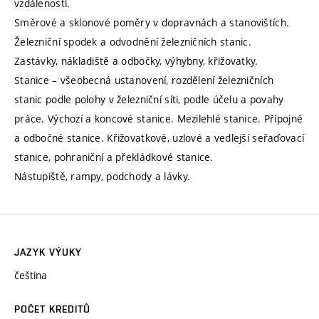
vzdálenosti.
Směrové a sklonové poměry v dopravnách a stanovištích.
Železniční spodek a odvodnění železničních stanic.
Zastávky, nákladiště a odbočky, výhybny, křižovatky.
Stanice – všeobecná ustanovení, rozdělení železničních
stanic podle polohy v železniční síti, podle účelu a povahy
práce. Výchozí a koncové stanice. Mezilehlé stanice. Přípojné
a odbočné stanice. Křižovatkové, uzlové a vedlejší seřaďovací
stanice, pohraniční a překládkové stanice.
Nástupiště, rampy, podchody a lávky.
JAZYK VÝUKY
čeština
POČET KREDITŮ