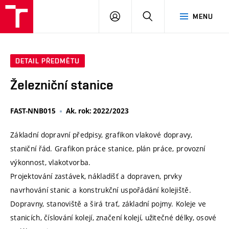
VUT
PŘIHLÁSIT
HLEDAT
MENU
SE
DETAIL PŘEDMĚTU
Železniční stanice
FAST-NNB015
Ak. rok: 2022/2023
Základní dopravní předpisy, grafikon vlakové dopravy,
staniční řád. Grafikon práce stanice, plán práce, provozní
výkonnost, vlakotvorba.
Projektování zastávek, nákladišť a dopraven, prvky
navrhování stanic a konstrukční uspořádání kolejiště.
Dopravny, stanoviště a širá trať, základní pojmy. Koleje ve
stanicích, číslování kolejí, značení kolejí, užitečné délky, osové