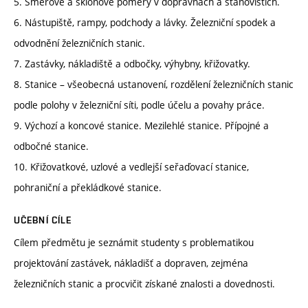
5. Směrové a sklonové poměry v dopravnách a stanovištích.
6. Nástupiště, rampy, podchody a lávky. Železniční spodek a
odvodnění železničních stanic.
7. Zastávky, nákladiště a odbočky, výhybny, křižovatky.
8. Stanice – všeobecná ustanovení, rozdělení železničních stanic
podle polohy v železniční síti, podle účelu a povahy práce.
9. Výchozí a koncové stanice. Mezilehlé stanice. Přípojné a
odbočné stanice.
10. Křižovatkové, uzlové a vedlejší seřaďovací stanice,
pohraniční a překládkové stanice.
UČEBNÍ CÍLE
Cílem předmětu je seznámit studenty s problematikou
projektování zastávek, nákladišť a dopraven, zejména
železničních stanic a procvičit získané znalosti a dovednosti.