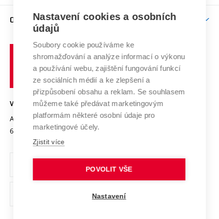
Závěrečné práce
Studium bez bariér
Zpracování osobních údajů uchazečů o studium
Firemní spolupráce
Mezinárodní vědecká rada
Nastavení cookies a osobních
O UNIVERZITĚ
Doktorské studium
Podpora podnikání
E-přihláška
údajů
Zahraniční spolupráce
Systém zajišťování kvality výzkumu
Profil univerzity
Spolupráce se školami
Soubory cookie používáme ke
Vysoké
Výzkumné infrastruktury
shromažďování a analýze informací o výkonu
Udržitelná univerzita
učení
Služby univerzity
Transfer znalostí
a používání webu, zajištění fungování funkcí
technické
Podnikavá univerzita / ContriBUTe
Mezinárodní dohody
ze sociálních médií a ke zlepšení a
Open Science
v
Bezpečná univerzita
přizpůsobení obsahu a reklam. Se souhlasem
Univerzitní sítě
Brně
Projekty
můžeme také předávat marketingovým
VYSOKÉ UČENÍ TECHNICKÉ V BRNĚ
Vyznamenání
platformám některé osobní údaje pro
Projekty ze strukturálních fondů
Antonínská 548/1
www.vut.cz
marketingové účely.
Organizační struktura
602 00 Brno
vut@vutbr.cz
Specifický výzkum
Zjistit více
Úřední deska
Ochrana osobních údajů
POVOLIT VŠE
(externí
Pracovní příležitosti
Nastavení
odkaz)
Podpora a rozvoj zaměstnanců a studujících