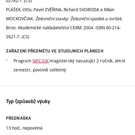
02782-1. (CS)
PLÁŠEK, Otto, Pavel ZVĚŘINA, Richard SVOBODA a Milan
MOCKOVČIAK.
Železniční stavby: Železniční spodek a svršek
.
Brno: Akademické nakladatelství CERM, 2004. ISBN 80-214-
2621-7. (CS)
ZAŘAZENÍ PŘEDMĚTU VE STUDIJNÍCH PLÁNECH
Program
NPC-SIK
magisterský navazující 2 ročník, zimní
semestr, povinně volitelný
Typ (způsob) výuky
PŘEDNÁŠKA
13 hod., nepovinná