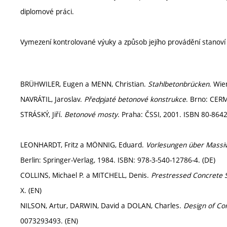
diplomové práci.
Vymezení kontrolované výuky a způsob jejího provádění stanov
BRÜHWILER, Eugen a MENN, Christian.
Stahlbetonbrücken
. Wie
NAVRÁTIL, Jaroslav.
Předpjaté betonové konstrukce
. Brno: CERM
STRÁSKÝ, Jiří.
Betonové mosty
. Praha: ČSSI, 2001. ISBN 80-8642
LEONHARDT, Fritz a MÖNNIG, Eduard.
Vorlesungen über Massiv
Berlin: Springer-Verlag, 1984. ISBN: 978-3-540-12786-4. (DE)
COLLINS, Michael P. a MITCHELL, Denis.
Prestressed Concrete 
X. (EN)
NILSON, Artur, DARWIN, David a DOLAN, Charles.
Design of Co
0073293493. (EN)