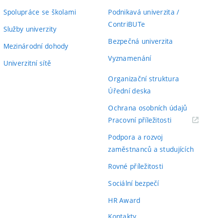
Spolupráce se školami
Podnikavá univerzita /
ContriBUTe
Služby univerzity
Bezpečná univerzita
Mezinárodní dohody
Vyznamenání
Univerzitní sítě
Organizační struktura
Úřední deska
Ochrana osobních údajů
(externí
Pracovní příležitosti
odkaz)
Podpora a rozvoj
zaměstnanců a studujících
Rovné příležitosti
Sociální bezpečí
HR Award
Kontakty