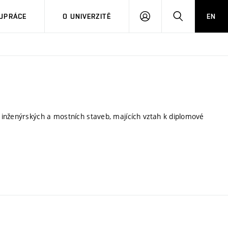
PŘIHLÁSIT
HLEDAT
UPRÁCE
O UNIVERZITĚ
EN
SE
inženýrských a mostních staveb, majících vztah k diplomové