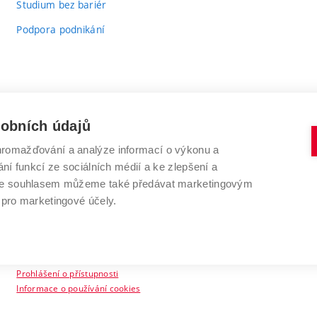
Studium bez bariér
Podpora podnikání
sobních údajů
romažďování a analýze informací o výkonu a
VYSOKÉ UČENÍ TECHNICKÉ V BRNĚ
ní funkcí ze sociálních médií a ke zlepšení a
Antonínská 548/1
www.vut.cz
 Se souhlasem můžeme také předávat marketingovým
602 00 Brno
vut@vutbr.cz
 pro marketingové účely.
Prohlášení o přístupnosti
Informace o používání cookies