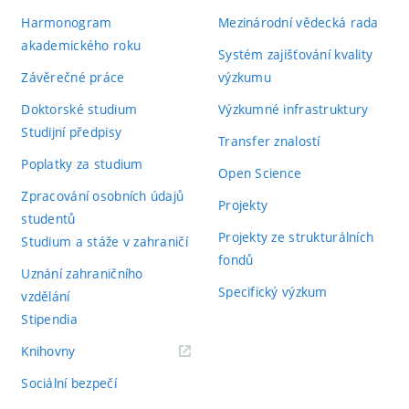
Harmonogram
Mezinárodní vědecká rada
akademického roku
Systém zajišťování kvality
Závěrečné práce
výzkumu
Doktorské studium
Výzkumné infrastruktury
Studijní předpisy
Transfer znalostí
Poplatky za studium
Open Science
Zpracování osobních údajů
Projekty
studentů
Projekty ze strukturálních
Studium a stáže v zahraničí
fondů
Uznání zahraničního
Specifický výzkum
vzdělání
Stipendia
(externí
Knihovny
odkaz)
Sociální bezpečí