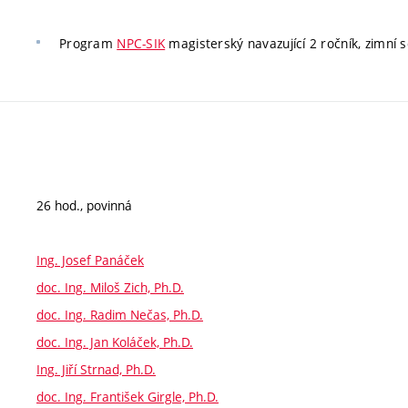
Program
NPC-SIK
magisterský navazující 2 ročník, zimní s
26 hod., povinná
Ing. Josef Panáček
doc. Ing. Miloš Zich, Ph.D.
doc. Ing. Radim Nečas, Ph.D.
doc. Ing. Jan Koláček, Ph.D.
Ing. Jiří Strnad, Ph.D.
doc. Ing. František Girgle, Ph.D.