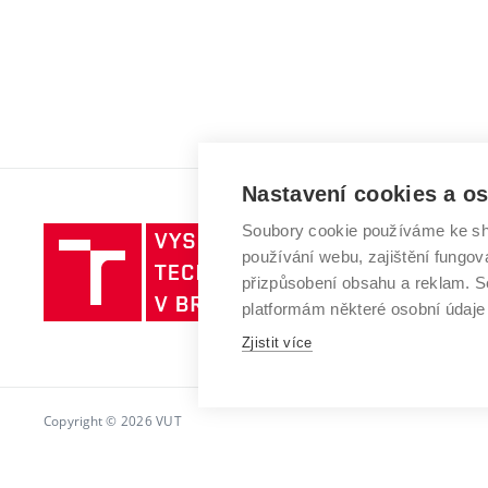
Nastavení cookies a o
Soubory cookie používáme ke sh
Vysoké
používání webu, zajištění fungová
učení
přizpůsobení obsahu a reklam.
technické
platformám některé osobní údaje
v
Brně
Zjistit více
Copyright © 2026 VUT