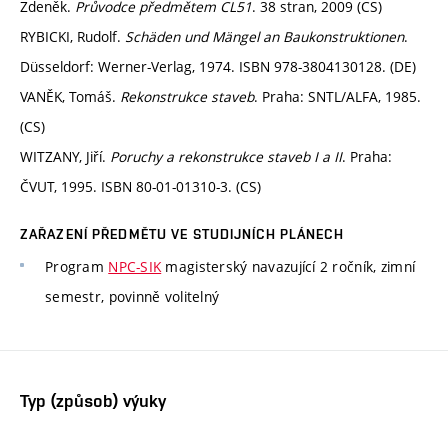
Zdeněk.
Průvodce předmětem CL51
. 38 stran, 2009 (CS)
RYBICKI, Rudolf.
Schäden und Mängel an Baukonstruktionen
.
Düsseldorf: Werner-Verlag, 1974. ISBN 978-3804130128. (DE)
VANĚK, Tomáš.
Rekonstrukce staveb
. Praha: SNTL/ALFA, 1985.
(CS)
WITZANY, Jiří.
Poruchy a rekonstrukce staveb I a II
. Praha:
ČVUT, 1995. ISBN 80-01-01310-3. (CS)
ZAŘAZENÍ PŘEDMĚTU VE STUDIJNÍCH PLÁNECH
Program
NPC-SIK
magisterský navazující 2 ročník, zimní
semestr, povinně volitelný
Typ (způsob) výuky