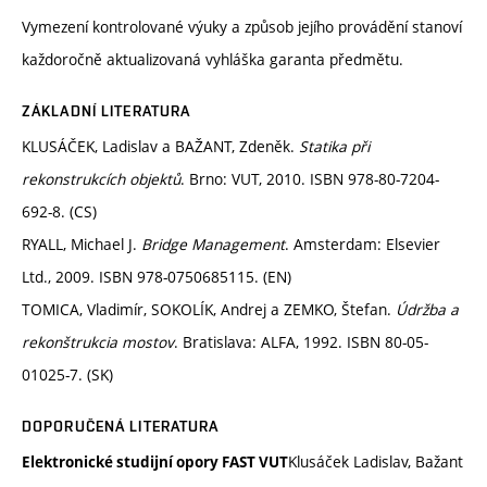
Vymezení kontrolované výuky a způsob jejího provádění stanoví
každoročně aktualizovaná vyhláška garanta předmětu.
ZÁKLADNÍ LITERATURA
KLUSÁČEK, Ladislav a BAŽANT, Zdeněk.
Statika při
rekonstrukcích objektů
. Brno: VUT, 2010. ISBN 978-80-7204-
692-8. (CS)
RYALL, Michael J.
Bridge Management
. Amsterdam: Elsevier
Ltd., 2009. ISBN 978-0750685115. (EN)
TOMICA, Vladimír, SOKOLÍK, Andrej a ZEMKO, Štefan.
Údržba a
rekonštrukcia mostov
. Bratislava: ALFA, 1992. ISBN 80-05-
01025-7. (SK)
DOPORUČENÁ LITERATURA
Klusáček Ladislav, Bažant
Elektronické studijní opory FAST VUT