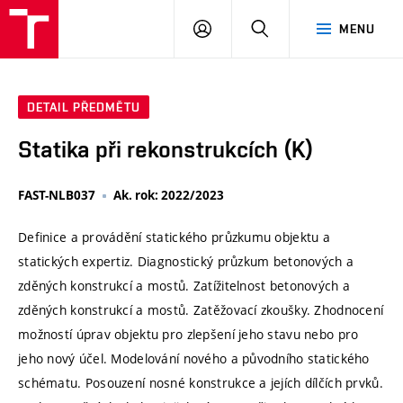
VUT
PŘIHLÁSIT
HLEDAT
MENU
SE
DETAIL PŘEDMĚTU
Statika při rekonstrukcích (K)
FAST-NLB037
Ak. rok: 2022/2023
Definice a provádění statického průzkumu objektu a
statických expertiz. Diagnostický průzkum betonových a
zděných konstrukcí a mostů. Zatížitelnost betonových a
zděných konstrukcí a mostů. Zatěžovací zkoušky. Zhodnocení
možností úprav objektu pro zlepšení jeho stavu nebo pro
jeho nový účel. Modelování nového a původního statického
schématu. Posouzení nosné konstrukce a jejích dílčích prvků.