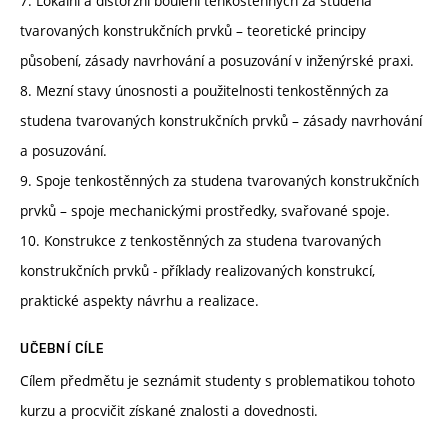
7. Lokální a distorzní boulení tenkostěnných za studena
tvarovaných konstrukčních prvků – teoretické principy
působení, zásady navrhování a posuzování v inženýrské praxi.
8. Mezní stavy únosnosti a použitelnosti tenkostěnných za
studena tvarovaných konstrukčních prvků – zásady navrhování
a posuzování.
9. Spoje tenkostěnných za studena tvarovaných konstrukčních
prvků – spoje mechanickými prostředky, svařované spoje.
10. Konstrukce z tenkostěnných za studena tvarovaných
konstrukčních prvků - příklady realizovaných konstrukcí,
praktické aspekty návrhu a realizace.
UČEBNÍ CÍLE
Cílem předmětu je seznámit studenty s problematikou tohoto
kurzu a procvičit získané znalosti a dovednosti.