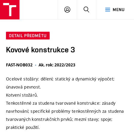
VUT
PŘIHLÁSIT
HLEDAT
MENU
SE
DETAIL PŘEDMĚTU
Kovové konstrukce 3
FAST-NOB032
Ak. rok: 2022/2023
Ocelové stožáry: dělení; statický a dynamický výpočet;
únavová pevnost.
Kotvení stožárů.
Tenkostěnné za studena tvarované konstrukce: zásady
navrhování; specifické problémy tenkostěnných za studena
tvarovaných konstrukčních prvků; mezní stavy; spoje;
praktické použití.