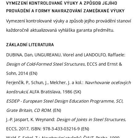
VYMEZENÍ KONTROLOVANÉ VÝUKY A ZPŮSOB JEJÍHO
PROVÁDĚNÍ A FORMY NAHRAZOVÁNÍ ZAMEŠKANÉ VÝUKY
Vymezení kontrolované výuky a způsob jejího provádění stanoví
každoročně aktualizovaná vyhláška garanta předmětu.
ZÁKLADNÍ LITERATURA
DUBINA, Dan, UNGUREANU, Viorel and LANDOLFO, Raffaele:
Design of Cold-Formed Steel Structures
, ECCS and Ernst &
Sohn, 2014 (EN)
Ferjenčík, P., Schun, J., Melcher, J. a kol.:
Navrhovanie oceľových
konštrukcií
, ALFA Bratislava, 1986 (SK)
ESDEP - European Steel Design Education Programme, SCI,
Grate Britain, CD ROM.
(EN)
J.-P. Jaspart, K. Weynand:
Design of Joints in Steel Structures
,
ECCS, 2017, ISBN: 978-3-433-03216-9 (EN)
Wald, F. Sokol, Z.:
Navrhování styčníků
, ČVUT, Praha, 1999,