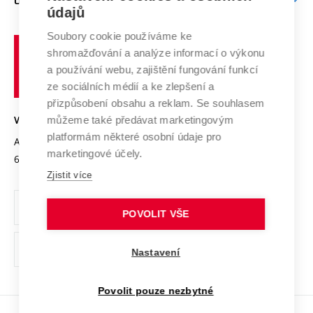
O UNIVERZITĚ
Doktorské studium
Podpora podnikání
E-přihláška
údajů
Zahraniční spolupráce
Systém zajišťování kvality výzkumu
Profil univerzity
Spolupráce se školami
Soubory cookie používáme ke
Vysoké
Výzkumné infrastruktury
shromažďování a analýze informací o výkonu
Udržitelná univerzita
učení
Služby univerzity
Transfer znalostí
a používání webu, zajištění fungování funkcí
technické
Podnikavá univerzita / ContriBUTe
Mezinárodní dohody
ze sociálních médií a ke zlepšení a
Open Science
v
Bezpečná univerzita
přizpůsobení obsahu a reklam. Se souhlasem
Univerzitní sítě
Brně
Projekty
můžeme také předávat marketingovým
VYSOKÉ UČENÍ TECHNICKÉ V BRNĚ
Vyznamenání
platformám některé osobní údaje pro
Projekty ze strukturálních fondů
Antonínská 548/1
www.vut.cz
marketingové účely.
Organizační struktura
602 00 Brno
vut@vutbr.cz
Specifický výzkum
Zjistit více
Úřední deska
Ochrana osobních údajů
POVOLIT VŠE
(externí
Pracovní příležitosti
Nastavení
odkaz)
Podpora a rozvoj zaměstnanců a studujících
Povolit pouze nezbytné
Rovné příležitosti