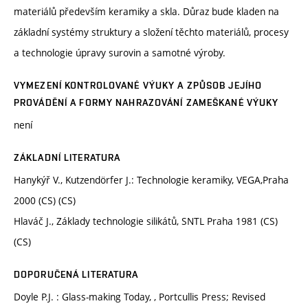
materiálů především keramiky a skla. Důraz bude kladen na
základní systémy struktury a složení těchto materiálů, procesy
a technologie úpravy surovin a samotné výroby.
VYMEZENÍ KONTROLOVANÉ VÝUKY A ZPŮSOB JEJÍHO
PROVÁDĚNÍ A FORMY NAHRAZOVÁNÍ ZAMEŠKANÉ VÝUKY
není
ZÁKLADNÍ LITERATURA
Hanykýř V., Kutzendörfer J.: Technologie keramiky, VEGA,Praha
2000 (CS) (CS)
Hlaváč J., Základy technologie silikátů, SNTL Praha 1981 (CS)
(CS)
DOPORUČENÁ LITERATURA
Doyle P.J. : Glass-making Today, , Portcullis Press; Revised