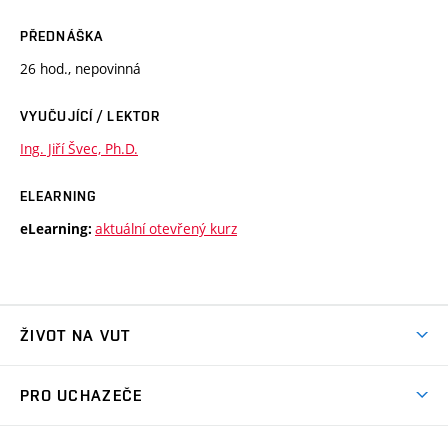
PŘEDNÁŠKA
26 hod., nepovinná
VYUČUJÍCÍ / LEKTOR
Ing. Jiří Švec, Ph.D.
ELEARNING
aktuální otevřený kurz
eLearning:
ŽIVOT NA VUT
Atmosféra VUT
PRO UCHAZEČE
Prostory školy
Proč na VUT
Koleje