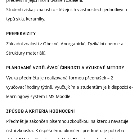
především jejich normované rozdělení.
Studenti získají znalosti o stěžejních vlastnostech jednotlivých
typů skla, keramiky.
PREREKVIZITY
Základní znalosti z Obecné, Anorganické, Fyzikální chemie a
Struktury materiálů.
PLÁNOVANÉ VZDĚLÁVACÍ ČINNOSTI A VÝUKOVÉ METODY
Výuka předmětu je realizovaná formou přednášek – 2
vyučovací hodiny týdně. Vyučujícím a studentům je k dispozici e-
learningový systém LMS Moodle.
ZPŮSOB A KRITÉRIA HODNOCENÍ
Předmět je zakončen písemnou zkouškou, na kterou navazuje
ústní zkouška. K úspěšnému ukončení předmětu je potřeba