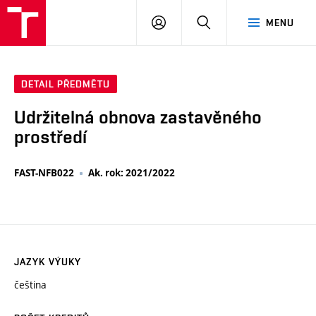
VUT
PŘIHLÁSIT
HLEDAT
MENU
SE
DETAIL PŘEDMĚTU
Udržitelná obnova zastavěného
prostředí
FAST-NFB022
Ak. rok: 2021/2022
JAZYK VÝUKY
čeština