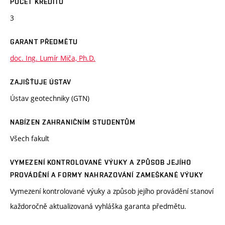
POČET KREDITŮ
3
GARANT PŘEDMĚTU
doc. Ing. Lumír Miča, Ph.D.
ZAJIŠŤUJE ÚSTAV
Ústav geotechniky (GTN)
NABÍZEN ZAHRANIČNÍM STUDENTŮM
Všech fakult
VYMEZENÍ KONTROLOVANÉ VÝUKY A ZPŮSOB JEJÍHO
PROVÁDĚNÍ A FORMY NAHRAZOVÁNÍ ZAMEŠKANÉ VÝUKY
Vymezení kontrolované výuky a způsob jejího provádění stanoví
každoročně aktualizovaná vyhláška garanta předmětu.