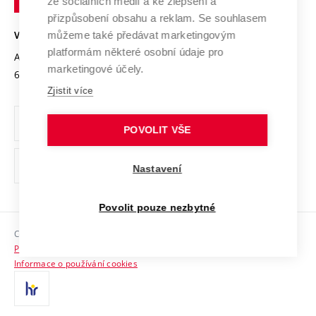
Mezinárodní dohody
ze sociálních médií a ke zlepšení a
Open Science
v
Bezpečná univerzita
přizpůsobení obsahu a reklam. Se souhlasem
Univerzitní sítě
Brně
Projekty
můžeme také předávat marketingovým
VYSOKÉ UČENÍ TECHNICKÉ V BRNĚ
Vyznamenání
platformám některé osobní údaje pro
Projekty ze strukturálních fondů
Antonínská 548/1
www.vut.cz
marketingové účely.
Organizační struktura
602 00 Brno
vut@vutbr.cz
Specifický výzkum
Zjistit více
Úřední deska
Ochrana osobních údajů
POVOLIT VŠE
(externí
Pracovní příležitosti
Nastavení
odkaz)
Podpora a rozvoj zaměstnanců a studujících
Povolit pouze nezbytné
Rovné příležitosti
Copyright © 2026 VUT
Sociální bezpečí
Prohlášení o přístupnosti
HR Award
Informace o používání cookies
Kontakty